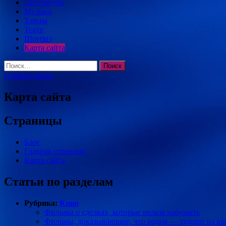
Литература
Музыка
Танцы
Театр
Шоубиз
Карта сайта
Найти:
Главное меню
Карта сайта
Страницы
Блог
Главная страница
Карта сайта
Статьи по разделам
Рубрика:
Кино
Фильмы о сделках, которые нельзя нарушать
Фильмы, доказывающие, что родня — худшие из вр