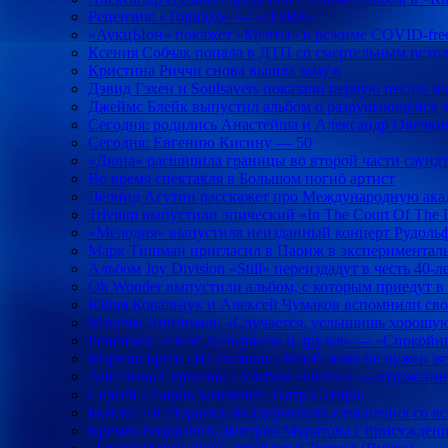
Рецензия: «Торнадо» — «ЛЭВК»
«АукцЫон» покажет «Мечты» в режиме COVID-fre
Ксения Собчак попала в ДТП со смертельным исхо
Кристина Риччи снова вышла замуж
Дэвид Гэхен и Soulsavers показали первую песню из
Джеймс Блейк выпустил альбом о разрушающейся д
Сегодня: родились Анастейша и Александр Овечки
Сегодня: Евгению Кисину — 50
«Дюна» расширила границы во второй части саундт
Во время спектакля в Большом погиб артист
Леонид Агутин расскажет про Международную ака
Trivium выпустили эпический «In The Court Of The
«Мелодия» выпустила неизданный концерт Рудольфа
Марк Тишман пригласил в Париж в экспериментал
Альбом Joy Division «Still» переиздадут в честь 40-л
Oh Wonder выпустили альбом, с которым приедут в
Юлия Ковальчук и Алексей Чумаков вспомнили сво
Максим Линников: «Случается, услышишь хорошую 
Рецензия: «Поэт Дельфинов и друзья» — «Спокой
Марина Бриз: «На съемках «Моей маме не нужен зя
Ангелина Сергеева: «Альбом «Осень» — отражение 
Сергей Газаров возглавит Театр Cатиры
Бьянка: «Я стараюсь поддерживать отношения со в
Кремль поздравил Дмитрия Муратова с присужден