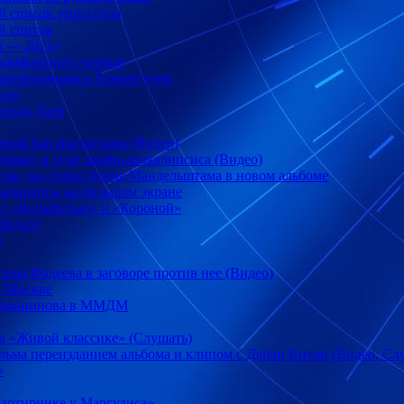
 список этого года
й список
а — 2021»
 комфортного чтения
 притворившись Хемингуэем
ода
оальда Даля
евой бан инстаграма (Видео)
имн» в духе зомби-апокалипсиса (Видео)
сла» на стихи Осипа Мандельштама в новом альбоме
концерты на большом экране
 с «Колыбелью» и «Короной»
Видео)
е
има Фадеева в заговоре против нее (Видео)
в Москве
 Рахманинова в ММДМ
 в «Живой классике» (Слушать)
ьма переизданием альбома и клипом с Дайан Китон (Видео, Сл
»
артирнике у Маргулиса»