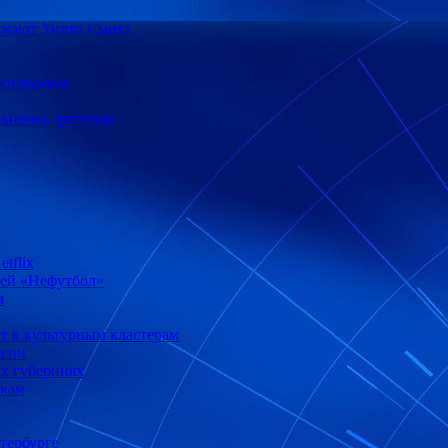
божают Уилла Смита
с-символом
авились зрителям
tflix
лей «Нефутбол»
м
т к культурным кластерам
ссии
ых губерниях
окам
тербурге