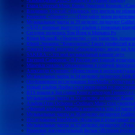
«Евровидение 2022» пройдет в Турине (Видео)
Глава Universal Music Russia Дмитрий Коннов: «Са
Владимир Толстой: «Надеюсь, что зритель не облен
Рецензия: «Привет» — «Передайте моим родителям
Музыкальные чарты за 39 неделю: лидируют Galibri
«ДДТ» впервые выпустит альбом с помощью крауд
Сегодня: родились Том Йорк и Марьяна Ро
Юлия МеланЖ: «Творчество – это таинство, помно
Юрий Эрикона: “Композитор? Таких профессий в н
Дэниэл Крэйг получил «бондовскую» звезду на Алл
SAKERA: «Это мой музыкальный каминг-аут»
Евгений Сафронов: «В России нет единой культур
Måneskin снялись обнаженными в горячей фотосесс
Александр Сухотин: «Инвестиции в интеллектуальн
Музыкальные чарты за 34 неделю: лидируют Artik & A
Опубликовано исследование InterMedia «Культура 
Новый альбом Дрейка стал рекордным по прослушив
BTS вошли в Зал славы Книги рекордов Гиннесса с 
Музыкальные чарты за 35 неделю: лидируют Канье 
Альбом Оззи Осборна «Ordinary Man» стал «золоты
«Черный альбом» Metallica вернулся в топ-10 чарта B
Музыкальные чарты за 36 неделю: лидируют Galibri
Исследование InterMedia «Культура и культурные 
Музыкальные чарты за 37 неделю: лидируют «Руки 
Рецензия: документальный фильм «История русско