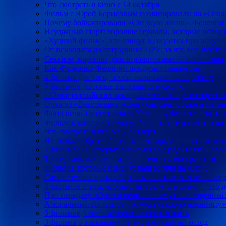
Что смотреть в кино с 14 октября
Фильм с Юрой Борисовым номинировали на «Оска
Почему бойкотировали «Сладкую жизнь» Феллини
Неудачный старт: хорошие сериалы, которые испор
«Худший фильм»: что пишут в соцсетях про новую 
От психопата до сотрудника ЦРУ: за что все любят
Сексизм, мартини, рок-н-ролл: самые большие ска
Как Федерико Феллини придумал папарацци
4 фильма для того, чтобы полюбить свою работу
7 фильмов, которые запомнятся надолго
«Юмор российских комедий»: что пишут в соцсетях
Орка из «Властелина колец» списали с Харви Вай
Фонд кино требует почти 22 млн рублей от создате
Фильмы, которые помогут бросить все и начать сна
Что смотреть в кино с 7 октября
Не только «Брат»: 4 фильма, которые вернут вас в 
7 фильмов, в которых знакомство с родителями обо
Три идеальных фильма для осеннего воскресенья
Фильмы, которые изменят ваш взгляд на жизнь
Самое темное время: 8 фильмов о том, что все инт
8 фильмов о том, что иногда все, что нужно — это 
Про передачу «Орел и решка» снимут полноценны
Аморальный фильм: за что «Кавказскую пленницу»
5 фильмов, после которых захочется жить
3 фильма о выживании в экстремальный холод