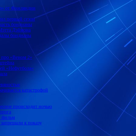
р» от Финляндии
тил первый сезон
часть бондианы
 Мэтта Дэймона
ндалы бондианы
 про «Веном 2»
нштейна
лей «Нефутбола»
чала
девяностые
рачивается катастрофой
ересное происходит ночью
дорога
й фильм
 запрещали к показу