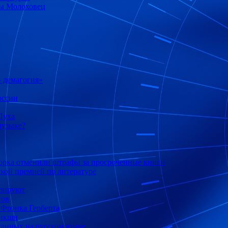
ны Молоховец
 демагогия»
оссии
Пуха
музыке?
рка отменили штрафы за просроченные книги
кой премией по литературе
изируют
нов
 Фрэнка Герберта
фикшн
санных на русском языке