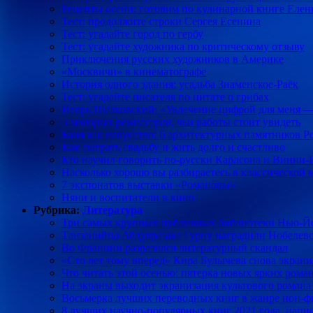
Рецепты осени: готовим по кулинарной книге Еле
Тест: продолжите строки Сергея Есенина
Тест: угадайте город по гербу
Тест: угадайте художника по критическому отзыву
Приключения русских художников в Америке
«Москвичи» в кинематографе
История одного здания: усадьба Знаменское-Раёк
Тест: угадайте писателя по цитате о грибах
Игорь Шелковский: «Увлечение цифрой для меня —
5 молодых режиссеров, чьи работы стоит увидеть
Баня как искусство: 6 архитектурных памятников Р
Как сыграть свадьбу и жить долго и счастливо
Кто научил говорить по-русски Карлсона и Винни-
Насколько хорошо вы разбираетесь в классической 
7 экспонатов выставки «Романовы»
Няни и воспитатели в кино
Рубрика:
Литература
Три самых крупных публичных библиотеки Нью-Йо
Танзанийца Абдулразака Гурну наградили Нобелевс
Во Франции разразился литературный скандал
«Сто лет тому вперед» Кира Булычева снова экран
Что читать этой осенью: пятерка новых ярких рома
На экраны выходит экранизация культового романа
Восьмерка лучших переводных книг в жанре нон-
8 лучших научно-популярных книг 2021 года, напи