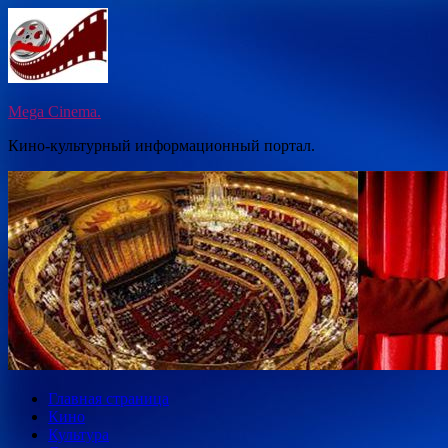
Перейти
к
содержимому
Mega Cinema.
Кино-культурный информационный портал.
Главная страница
Кино
Культура