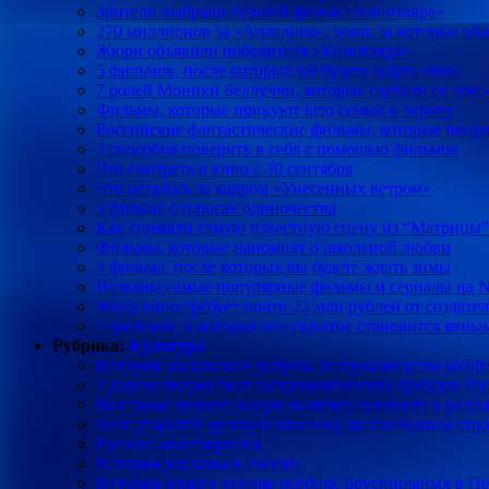
Зрители выбрали лучший фильм «Кинотавра»
270 миллионов за «Алладина»: роли, за которые о
Жюри объявили победителя «Кинотавра»
5 фильмов, после которых вы будете ждать зимы
7 ролей Моники Беллуччи, которые сделали ее сек
Фильмы, которые прикуют всю семью к экрану
Российские фантастические фильмы, которые понр
7 способов поверить в себя с помощью фильмов
Что смотреть в кино с 30 сентября
Что осталось за кадром «Унесенных ветром»
3 фильма о плюсах одиночества
Как снимали самую известную сцену из “Матрицы”
Фильмы, которые напомнят о школьной любви
4 фильма, после которых вы будете ждать зимы
Названы самые популярные фильмы и сериалы на Ne
Фонд кино требует почти 22 млн рублей от создате
7 фильмов, в которых все скрытое становится явны
Рубрика:
Культура
История московских фабрик: от производства конфе
7 дореволюционных гастрономических брендов Ро
Вот такие пироги: какую выпечку готовили в разн
Тест: угадайте русскую классику по последним стр
Русские авантюристы
История рекламы в России
История одного здания: особняк Брусницыных в Пе