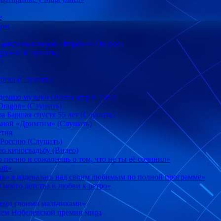
e
дом
 альбома каверов «Imposter» (Видео)
ружбе (Слушать)
н
река (Слушать)
демию музыки своего отца в ТАСС
 Dragon» (Слушать)
 Баршая спустя 55 лет (Слушать)
ьной «Дримтим» (Слушать)
етия
 Россию (Слушать)
ю киносвадьбу (Видео)
песню и сожалеешь о том, что не ты её сочинил»
ный»
ть» я издевалась над своим любимым по полной программе»
моего детства и любви к ретро»
семи своими мальчиками»
ием Нобелевской премии мира