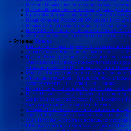
Премия «Новая словесность» обнародовала длинный
Премия «Новая словесность» обнародовала длинны
В российской столице вручили премию «Книга год
Новый букридер PocketBook 970: экран 24,6 см для
Новая видеоигра позволит победить Марка Твена,
На ММКЯ объявили лучшие книжные блоги 2021 г
«Netflix» близок к сделке по покупке всех сказок Р
Рубрика:
Музыка
Ева Польна сыграла «Музыку» и рассказала про тен
Диджей Смэш и Валя Карнавал выпустили «Тихий г
Группа «Яуза» представит «музыку нездравого смы
«Максимальный уикэнд» покажет легендарные рок-
«Пока прет» Евгения Цыганова выступит в Москве
Мари Краймбрери представила «Мне так хорошо» (
«Ландыши» представят «Гитаристов рока» в Москв
Artemiev отметит «10 + (плюс) 1» в «Тоннах»
Наргиз Закирова обвинила Андрея Малахова и Макс
Ислам Итляшев и Султан Лагучев готовят концерт 
Денис Мацуев сыграет Бетховена, Чайковского и
Чиж сыграет концерт на бис без QR-кодов
«Рабфак 2.0» спел новые песни о выборах и правде
Джастин Бибер отметил выход документального фил
Анна Нетребко: «Юность не вернешь, но и не надо!
LP выпустила сингл и клип вместо альбома (Видео)
Александр Пушной представит новый альбом в «Кв