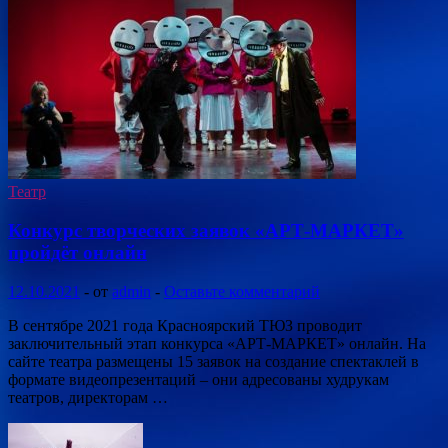
Театр
Конкурс творческих заявок «АРТ-МАРКЕТ»
пройдёт онлайн
12.10.2021
-
от
admin
-
Оставьте комментарий
В сентябре 2021 года Красноярский ТЮЗ проводит
заключительный этап конкурса «АРТ-МАРКЕТ» онлайн. На
сайте театра размещены 15 заявок на создание спектаклей в
формате видеопрезентаций – они адресованы худрукам
театров, директорам …