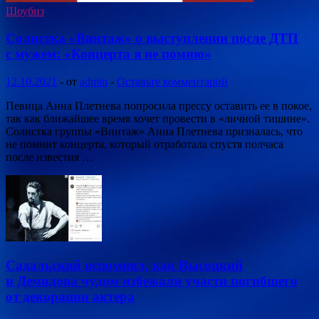
Шоубиз
Солистка «Винтаж» о выступлении после ДТП
с мужем: «Концерта я не помню»
12.10.2021
-
от
admin
-
Оставьте комментарий
Певица Анна Плетнева попросила прессу оставить ее в покое,
так как ближайшее время хочет провести в «личной тишине».
Солистка группы «Винтаж» Анна Плетнева призналась, что
не помнит концерта, который отработала спустя полчаса
после известия …
Садальский вспомнил, как Высоцкий
и Демидова чудом избежали участи погибшего
от декорации актера