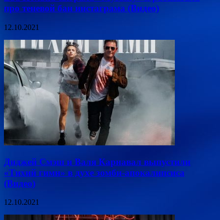
про теневой бан инстаграма (Видео)
12.10.2021
Диджей Смэш и Валя Карнавал выпустили
«Тихий гимн» в духе зомби-апокалипсиса
(Видео)
12.10.2021