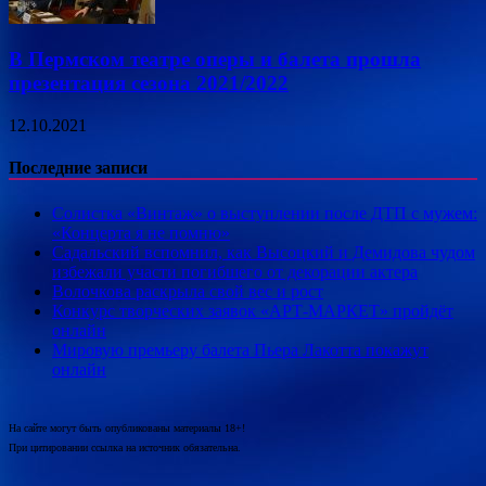
В Пермском театре оперы и балета прошла
презентация сезона 2021/2022
12.10.2021
Последние записи
Солистка «Винтаж» о выступлении после ДТП с мужем:
«Концерта я не помню»
Садальский вспомнил, как Высоцкий и Демидова чудом
избежали участи погибшего от декорации актера
Волочкова раскрыла свой вес и рост
Конкурс творческих заявок «АРТ-МАРКЕТ» пройдёт
онлайн
Мировую премьеру балета Пьера Лакотта покажут
онлайн
На сайте могут быть опубликованы материалы 18+!
При цитировании ссылка на источник обязательна.