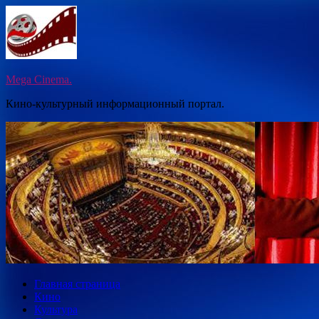
Перейти
к
содержимому
Mega Cinema.
Кино-культурный информационный портал.
Главная страница
Кино
Культура