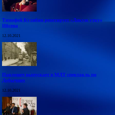
Тимофей Кулябин репетирует «Дикую утку»
Ибсена
12.10.2021
Павлович выпускает в МДТ спектакль по
Добычину
12.10.2021