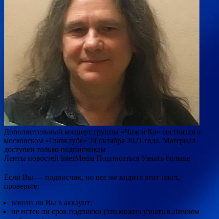
Дополнительный концерт группы «Чиж и Ко» состоится в
московском «Главклубе» 24 октября 2021 года. Материал
доступен только подписчикам
Ленты новостей InterMedia Подписаться Узнать больше
Если Вы — подписчик, но все же видите этот текст,
проверьте:
вошли ли Вы в аккаунт;
не истек ли срок подписки (это можно узнать в Личном