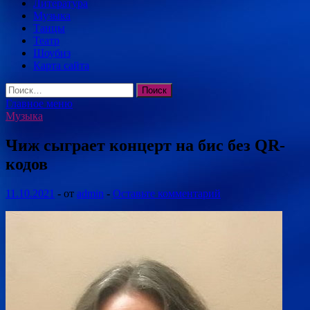
Литература
Музыка
Танцы
Театр
Шоубиз
Карта сайта
Найти:
Главное меню
Музыка
Чиж сыграет концерт на бис без QR-
кодов
11.10.2021
-
от
admin
-
Оставьте комментарий