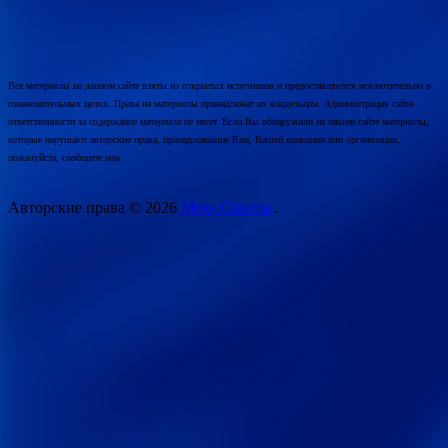
Все материалы на данном сайте взяты из открытых источников и предоставляются исключительно в
ознакомительных целях. Права на материалы принадлежат их владельцам. Администрация сайта
ответственности за содержание материала не несет. Если Вы обнаружили на нашем сайте материалы,
которые нарушают авторские права, принадлежащие Вам, Вашей компании или организации,
пожалуйста, сообщите нам.
Авторские права © 2026
Mega Cinema.
.