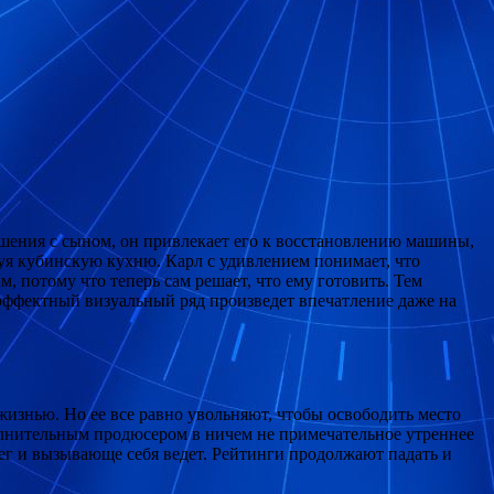
ошения с сыном, он привлекает его к восстановлению машины,
руя кубинскую кухню. Карл с удивлением понимает, что
, потому что теперь сам решает, что ему готовить. Тем
 эффектный визуальный ряд произведет впечатление даже на
изнью. Но ее все равно увольняют, чтобы освободить место
полнительным продюсером в ничем не примечательное утреннее
ег и вызывающе себя ведет. Рейтинги продолжают падать и