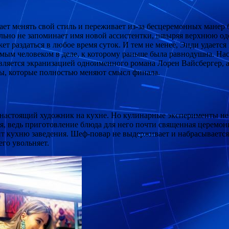
лает менять свой стиль и переживает из-за бесцеремонных мане
льно не запоминает имя новой ассистентки, швыряя верхнюю оде
ет раздаться в любое время суток. И тем не менее, Энди удается
имым человеком в деле, к которому раньше была равнодушна. На
является экранизацией одноименного романа Лорен Вайсбергер,
ты, которые полностью меняют смысл финала.
настоящий художник на кухне. Но кулинарные эксперименты не 
оя, ведь приготовление блюда для него почти священная церемо
ит кухню заведения. Шеф-повар не выдерживает и набрасывается
его увольняет.