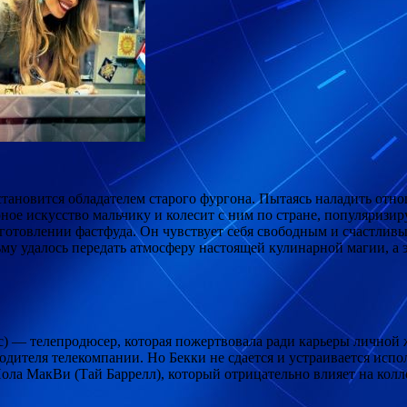
становится обладателем старого фургона. Пытаясь наладить отн
рное искусство мальчику и колесит с ним по стране, популяризи
готовлении фастфуда. Он чувствует себя свободным и счастливым
ьму удалось передать атмосферу настоящей кулинарной магии, а
) — телепродюсер, которая пожертвовала ради карьеры личной ж
водителя телекомпании. Но Бекки не сдается и устраивается ис
ола МакВи (Тай Баррелл), который отрицательно влияет на колл