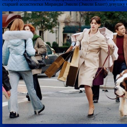
старшей ассистентки Миранды Эмили (Эмили Блант) девушку б