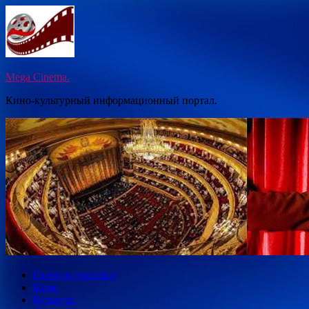
Перейти
к
содержимому
Mega Cinema.
Кино-культурный информационный портал.
Главная страница
Кино
Культура