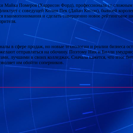
и Майка Помероя (Харрисон Форд), профессионала со сложным 
нфликтует с соведущей Колин Пек (Дайан Китон), бывшей королев
ься взаимопонимания и сделать совершенно новое рейтинговое ш
зрителя.
лы в сфере продаж, но новые технологии и реалии бизнеса оста
 желают отправляться на обочину. Поэтому Ник и Билли умудряю
ами, лучшими в своих колледжах. Сначала кажется, что итог би
зволяет им обойти соперников.