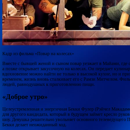
Кадр из фильма «Повар на колесах»
Вместе с бывшей женой и сыном повар уезжает в Майами, где 
а позже открывает закусочную на колесах. Он передает кулина
вдохновение можно найти не только в высокой кухне, но и при
временем, жизнь вновь сталкивает его с Рамзи Митчелом. Фил
людей, равнодушных к приготовлению пищи.
«Доброе утро»
Целеустремленная и энергичная Бекки Фулер (Рэйчел Макадамс
для другого кандидата, который в будущем займет кресло руко
шоу. Девушка решительно увольняет основного телеведущего П
Бекки делает неожиданный ход.