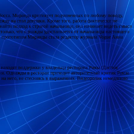
р босса. Миранда критикует подчиненных по любому поводу,
жду на стол девушки. Кроме того, работа фактически не
 найти подход к строгой начальнице, она начинает видеть смысл
столько, что однажды удостаивается от начальницы настоящего
 а прототипом Миранды стала редактор журнала Vogue Анна
находят поддержки у владельца ресторана Ривы (Дастин
ния. Однажды в ресторан приходит авторитетный критик Рамзи
 на него, не стесняясь в выражениях. Видеоролик немедленно