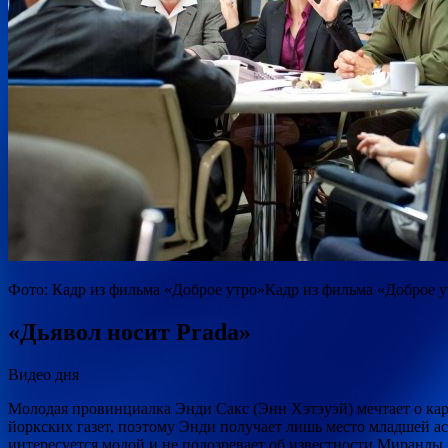
Фото: Кадр из фильма «Доброе утро»Кадр из фильма «Доброе у
«Дьявол носит Prada»
Видео дня
Молодая провинциалка Энди Сакс (Энн Хэтэуэй) мечтает о ка
йоркских газет, поэтому Энди получает лишь место младшей 
интересуется модой и не подозревает об известности Миранд