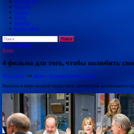
Литература
Музыка
Танцы
Театр
Шоубиз
Карта сайта
Найти:
Главное меню
Кино
4 фильма для того, чтобы полюбить сво
06.10.2021
-
от
admin
-
Оставьте комментарий
Выжить в мире модной индустрии, впечатлить влиятельного кр