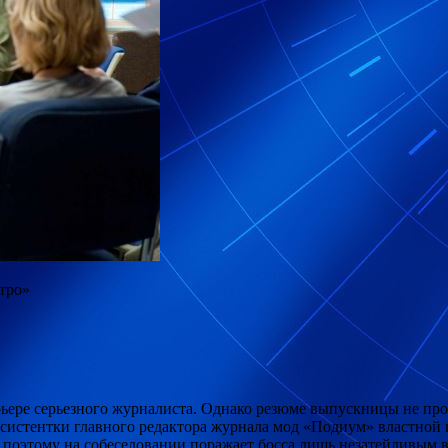
тро»
рьере серьезного журналиста. Однако резюме выпускницы не пр
ассистентки главного редактора журнала мод «Подиум» властно
ы, поэтому на собеседовании поражает босса лишь незатейливы