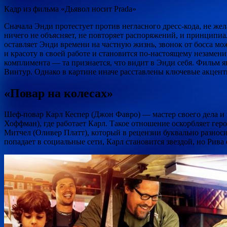
Кадр из фильма «Дьявол носит Prada»
Сначала Энди протестует против негласного дресс-кода, не же
ничего не объясняет, не повторяет распоряжений, и принципиа
оставляет Энди времени на частную жизнь, звонок от босса мож
и красоту в своей работе и становится по-настоящему незамен
комплимента — та признается, что видит в Энди себя. Фильм 
Винтур. Однако в картине иначе расставлены ключевые акцен
«Повар на колесах»
Шеф-повар Карл Кеспер (Джон Фавро) — мастер своего дела и 
Хоффман), где работает Карл. Такое отношение оскорбляет гер
Митчел (Оливер Платт), который в рецензии буквально разнос
попадает в социальные сети, Карл становится звездой, но Рива 