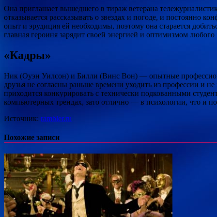
Она приглашает вышедшего в тираж ветерана тележурналистик
отказывается рассказывать о звездах и погоде, и постоянно ко
опыт и эрудиция ей необходимы, поэтому она старается добит
главная героиня зарядит своей энергией и оптимизмом любого 
«Кадры»
Ник (Оуэн Уилсон) и Билли (Винс Вон) — опытные профессиона
друзья не согласны раньше времени уходить из профессии и не
приходится конкурировать с технически подкованными студент
компьютерных трендах, зато отлично — в психологии, что и по
Источник:
rambler.ru
Похожие записи