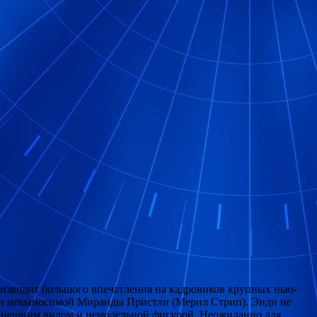
оизводит большого впечатления на кадровиков крупных нью-
й и невыносимой Миранды Пристли (Мерил Стрип). Энди не
м внешним видом и немодельной фигурой. Неожиданно для