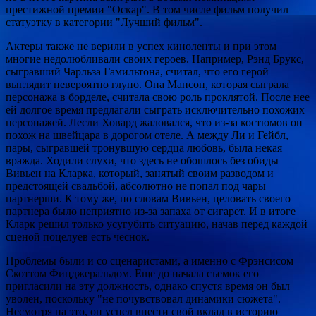
престижной премии "Оскар". В том числе фильм получил
статуэтку в категории "Лучший фильм".
Актеры также не верили в успех киноленты и при этом
многие недолюбливали своих героев. Например, Рэнд Брукс,
сыгравший Чарльза Гамильтона, считал, что его герой
выглядит невероятно глупо. Она Мансон, которая сыграла
персонажа в борделе, считала свою роль проклятой. После нее
ей долгое время предлагали сыграть исключительно похожих
персонажей. Лесли Ховард жаловался, что из-за костюмов он
похож на швейцара в дорогом отеле. А между Ли и Гейбл,
пары, сыгравшей тронувшую сердца любовь, была некая
вражда. Ходили слухи, что здесь не обошлось без обиды
Вивьен на Кларка, который, занятый своим разводом и
предстоящей свадьбой, абсолютно не попал под чары
партнерши. К тому же, по словам Вивьен, целовать своего
партнера было неприятно из-за запаха от сигарет. И в итоге
Кларк решил только усугубить ситуацию, начав перед каждой
сценой поцелуев есть чеснок.
Проблемы были и со сценаристами, а именно с Фрэнсисом
Скоттом Фицджеральдом. Еще до начала съемок его
пригласили на эту должность, однако спустя время он был
уволен, поскольку "не почувствовал динамики сюжета".
Несмотря на это, он успел внести свой вклад в историю