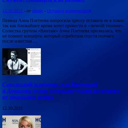
12.10.2021
-
от
admin
-
Оставьте комментарий
Певица Анна Плетнева попросила прессу оставить ее в покое,
так как ближайшее время хочет провести в «личной тишине».
Солистка группы «Винтаж» Анна Плетнева призналась, что
не помнит концерта, который отработала спустя полчаса
после известия …
Садальский вспомнил, как Высоцкий
и Демидова чудом избежали участи погибшего
от декорации актера
12.10.2021