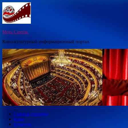
Перейти
к
содержимому
Mega Cinema.
Кино-культурный информационный портал.
Главная страница
Кино
Культура