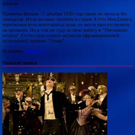
фильма.
Премьера фильма 15 декабря 1939 года также не прошла без
скандалов. Из-за расовых проблем в стране Хэтти МакДэниел,
чернокожая исполнительница роли, не могла присутствовать
на премьере. Но в том же году за свою работу в "Унесенных
ветром" Хэтти стала первой актрисой-афроамериканкой,
получившей премию "Оскар".
Источник:
rambler.ru
Похожие записи