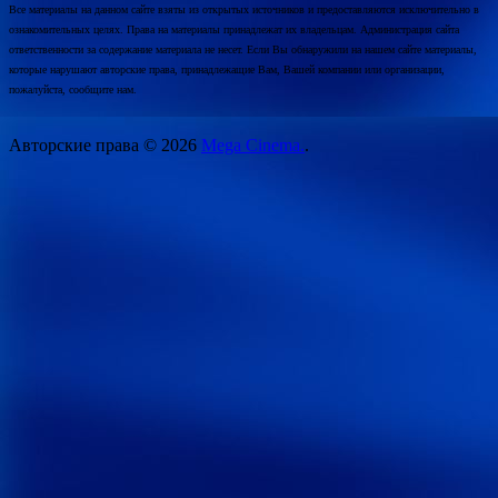
Все материалы на данном сайте взяты из открытых источников и предоставляются исключительно в
ознакомительных целях. Права на материалы принадлежат их владельцам. Администрация сайта
ответственности за содержание материала не несет. Если Вы обнаружили на нашем сайте материалы,
которые нарушают авторские права, принадлежащие Вам, Вашей компании или организации,
пожалуйста, сообщите нам.
Авторские права © 2026
Mega Cinema.
.