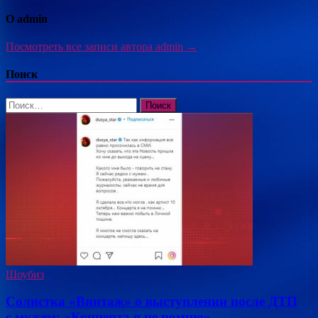
О admin
Посмотреть все записи автора admin →
Поиск
Найти:
Шоубиз
Солистка «Винтаж» о выступлении после ДТП
с мужем: «Концерта я не помню»