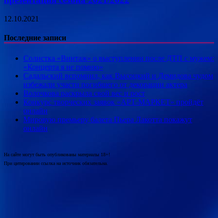
12.10.2021
Последние записи
Солистка «Винтаж» о выступлении после ДТП с мужем:
«Концерта я не помню»
Садальский вспомнил, как Высоцкий и Демидова чудом
избежали участи погибшего от декорации актера
Волочкова раскрыла свой вес и рост
Конкурс творческих заявок «АРТ-МАРКЕТ» пройдёт
онлайн
Мировую премьеру балета Пьера Лакотта покажут
онлайн
На сайте могут быть опубликованы материалы 18+!
При цитировании ссылка на источник обязательна.