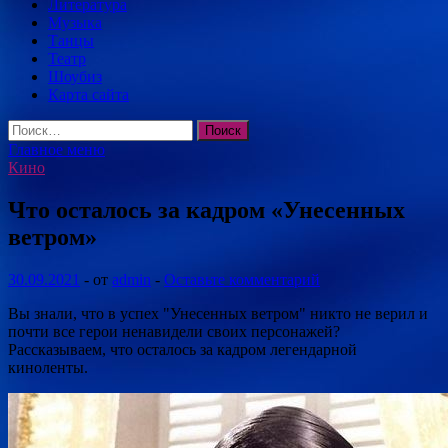
Литература
Музыка
Танцы
Театр
Шоубиз
Карта сайта
Найти:
Главное меню
Кино
Что осталось за кадром «Унесенных
ветром»
30.09.2021
-
от
admin
-
Оставьте комментарий
Вы знали, что в успех "Унесенных ветром" никто не верил и
почти все герои ненавидели своих персонажей?
Рассказываем, что осталось за кадром легендарной
киноленты.