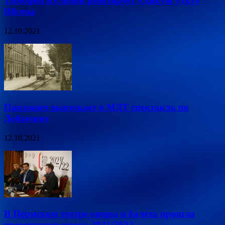
Тимофей Кулябин репетирует «Дикую утку»
Ибсена
12.10.2021
Павлович выпускает в МДТ спектакль по
Добычину
12.10.2021
В Пермском театре оперы и балета прошла
презентация сезона 2021/2022