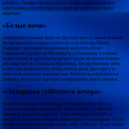
рассвета. Теперь героям остается только пережить ночь в
забегаловке, посетителями которой являются настоящие
вампиры.
«Белые ночи»
Экранизация ранней повести Достоевского и самый нежный
фильм монументального советского режиссера Ивана
Пырьева. Одинокий безымянный мечтатель (Олег
Стриженов) бродит по Петербургу, утопающему в сиянии
белых ночей, и однажды встречает такую же романтичную
девушку Настю (Людмила Марченко). На протяжении пяти
ночей они встречаются, чтобы излить душу друг другу и
облегчить взаимное одиночество. Мечтатель влюбляется в
девушку, но она все еще ждет возвращения своего жениха.
«Лихорадка субботнего вечера»
Культовый фильм эпохи диско, который сделал Джона
Траволту кумиром поколения. Тони Манеро (Траволта) —
обычный парень из простой семьи, который работает в
магазине, но по-настоящему живет только в выходные. Тогда
он преображается в звезду клуба «2001 Odissey». Тони терпит