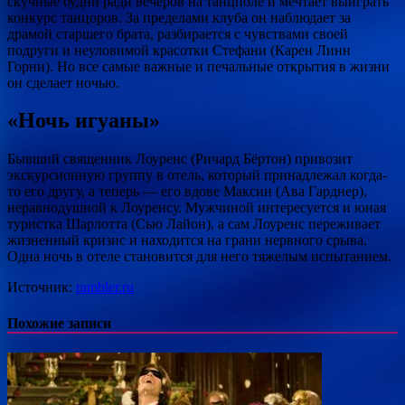
скучные будни ради вечеров на танцполе и мечтает выиграть
конкурс танцоров. За пределами клуба он наблюдает за
драмой старшего брата, разбирается с чувствами своей
подруги и неуловимой красотки Стефани (Карен Линн
Горни). Но все самые важные и печальные открытия в жизни
он сделает ночью.
«Ночь игуаны»
Бывший священник Лоуренс (Ричард Бёртон) привозит
экскурсионную группу в отель, который принадлежал когда-
то его другу, а теперь — его вдове Максин (Ава Гарднер),
неравнодушной к Лоуренсу. Мужчиной интересуется и юная
туристка Шарлотта (Сью Лайон), а сам Лоуренс переживает
жизненный кризис и находится на грани нервного срыва.
Одна ночь в отеле становится для него тяжелым испытанием.
Источник:
rambler.ru
Похожие записи