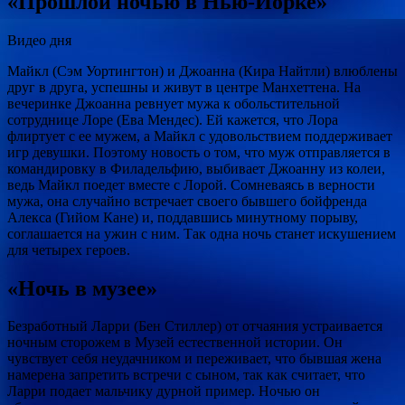
«Прошлой ночью в Нью-Йорке»
Видео дня
Майкл (Сэм Уортингтон) и Джоанна (Кира Найтли) влюблены
друг в друга, успешны и живут в центре Манхеттена. На
вечеринке Джоанна ревнует мужа к обольстительной
сотруднице Лоре (Ева Мендес). Ей кажется, что Лора
флиртует с ее мужем, а Майкл с удовольствием поддерживает
игр девушки. Поэтому новость о том, что муж отправляется в
командировку в Филадельфию, выбивает Джоанну из колеи,
ведь Майкл поедет вместе с Лорой. Сомневаясь в верности
мужа, она случайно встречает своего бывшего бойфренда
Алекса (Гийом Кане) и, поддавшись минутному порыву,
соглашается на ужин с ним. Так одна ночь станет искушением
для четырех героев.
«Ночь в музее»
Безработный Ларри (Бен Стиллер) от отчаяния устраивается
ночным сторожем в Музей естественной истории. Он
чувствует себя неудачником и переживает, что бывшая жена
намерена запретить встречи с сыном, так как считает, что
Ларри подает мальчику дурной пример. Ночью он