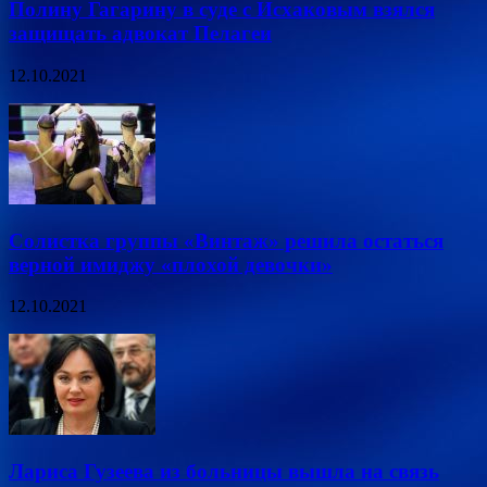
Полину Гагарину в суде с Исхаковым взялся
защищать адвокат Пелагеи
12.10.2021
Солистка группы «Винтаж» решила остаться
верной имиджу «плохой девочки»
12.10.2021
Лариса Гузеева из больницы вышла на связь