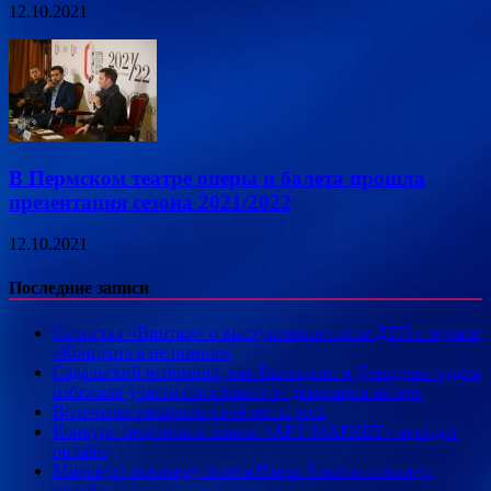
12.10.2021
В Пермском театре оперы и балета прошла
презентация сезона 2021/2022
12.10.2021
Последние записи
Солистка «Винтаж» о выступлении после ДТП с мужем:
«Концерта я не помню»
Садальский вспомнил, как Высоцкий и Демидова чудом
избежали участи погибшего от декорации актера
Волочкова раскрыла свой вес и рост
Конкурс творческих заявок «АРТ-МАРКЕТ» пройдёт
онлайн
Мировую премьеру балета Пьера Лакотта покажут
онлайн