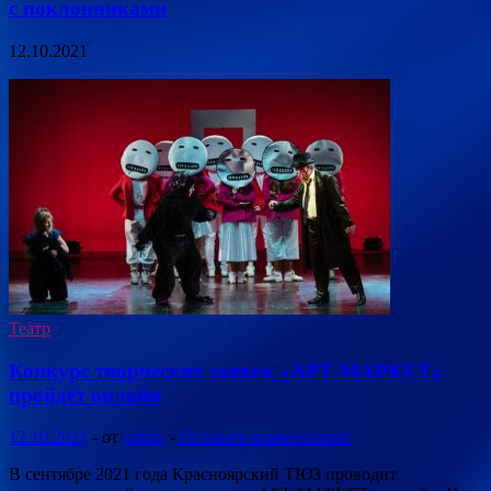
с поклонниками
12.10.2021
Театр
Конкурс творческих заявок «АРТ-МАРКЕТ»
пройдёт онлайн
12.10.2021
-
от
admin
-
Оставьте комментарий
В сентябре 2021 года Красноярский ТЮЗ проводит