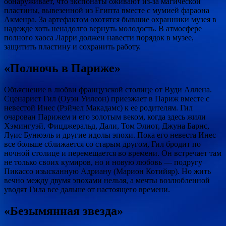
обнаруживает, что экспонаты оживают из-за магической
пластины, вывезенной из Египта вместе с мумией фараона
Акменра. За артефактом охотятся бывшие охранники музея в
надежде хоть ненадолго вернуть молодость. В атмосфере
полного хаоса Ларри должен навести порядок в музее,
защитить пластину и сохранить работу.
«Полночь в Париже»
Объяснение в любви французской столице от Вуди Аллена.
Сценарист Гил (Оуэн Уилсон) приезжает в Париж вместе с
невестой Инес (Рэйчел Макадамс) к ее родителям. Гил
очарован Парижем и его золотым веком, когда здесь жили
Хэмингуэй, Фицджеральд, Дали, Том Элиот, Джуна Барнс,
Луис Бунюэль и другие идолы эпохи. Пока его невеста Инес
все больше сближается со старым другом, Гил бродит по
ночной столице и перемещается во времени. Он встречает там
не только своих кумиров, но и новую любовь — подругу
Пикассо изысканную Адриану (Марион Котийяр). Но жить
вечно между двумя эпохами нельзя, а мечты возлюбленной
уводят Гила все дальше от настоящего времени.
«Безымянная звезда»