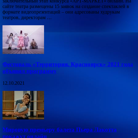
заключительный этап конкурса «АРТ-МАРКЕТ» онлайн. На
сайте театра размещены 15 заявок на создание спектаклей в
формате видеопрезентаций – они адресованы худрукам
театров, директорам …
Фестиваль «Территория. Красноярск» 2021 года
объявил программу
12.10.2021
Мировую премьеру балета Пьера Лакотта
покажут онлайн