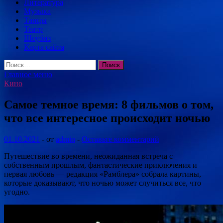
Литература
Музыка
Танцы
Театр
Шоубиз
Карта сайта
Найти:
Главное меню
Кино
Самое темное время: 8 фильмов о том,
что все интересное происходит ночью
01.10.2021
-
от
admin
-
Оставьте комментарий
Путешествие во времени, неожиданная встреча с
собственным прошлым, фантастические приключения и
первая любовь — редакция «Рамблера» собрала картины,
которые доказывают, что ночью может случиться все, что
угодно.