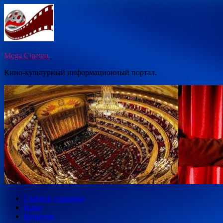
Перейти
к
содержимому
Mega Cinema.
Кино-культурный информационный портал.
Главная страница
Кино
Культура