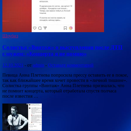
Шоубиз
Солистка «Винтаж» о выступлении после ДТП
с мужем: «Концерта я не помню»
12.10.2021
-
от
admin
-
Оставьте комментарий
Певица Анна Плетнева попросила прессу оставить ее в покое,
так как ближайшее время хочет провести в «личной тишине».
Солистка группы «Винтаж» Анна Плетнева призналась, что
не помнит концерта, который отработала спустя полчаса
после известия …