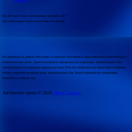
На сайте могут быть опубликованы материалы 18+!
При цитировании ссылка на источник обязательна.
Все материалы на данном сайте взяты из открытых источников и предоставляются исключительно в
ознакомительных целях. Права на материалы принадлежат их владельцам. Администрация сайта
ответственности за содержание материала не несет. Если Вы обнаружили на нашем сайте материалы,
которые нарушают авторские права, принадлежащие Вам, Вашей компании или организации,
пожалуйста, сообщите нам.
Авторские права © 2026
Mega Cinema.
.