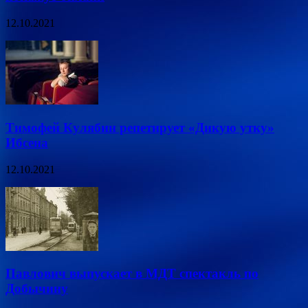
12.10.2021
Тимофей Кулябин репетирует «Дикую утку»
Ибсена
12.10.2021
Павлович выпускает в МДТ спектакль по
Добычину