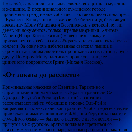
Пожалуй, самая пронзительная советская картина о мужчине
и женщине. В провинциальном румынском городе
происходит грандиозное событие — останавливается экспресс
в Бухарест. Кондуктор высаживает безбилетницу, блестящую
красавицу Мону (Анастасия Вертинская), у которой нет ни
денег, ни документов, только игральные фишки. Учитель
Марин (Игорь Костолевский) жалеет незнакомку и
приглашает ее к себе, а сам собирается переночевать у своего
коллеги. За одну ночь избалованная светская львица и
скромный астроном-любитель проникаются симпатией друг к
другу. Но утром Мону настигает прошлое в лице ее
циничного покровителя Грига (Михаил Козаков).
«От заката до рассвета»
Криминальная классика от Квентина Тарантино с
фирменными приемами мастера. Братья-грабители Сет
(Джордж Клуни) и Ричард (Квентин Тарантино)
рассчитывают найти убежище в городке Эль-Рей и
направляются к мексиканской границе. Чтобы пересечь ее, не
привлекая внимания полиции и ФБР, они берут в заложники
случайную семью — бывшего пастора с двумя детьми — и
прячутся в их фургоне. Братья должны встретиться со
связным местной мафии в баре, который работает от заката до