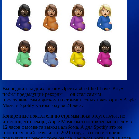
Вышедший на днях альбом Дрейка «Certified Lover Boy»
побил предыдущие рекорды — он стал самым
прослушиваемым диском на стриминговых платформах Apple
Music и Spotify в этом году за 24 часа.
Конкретные показатели по стримам пока отсутствуют, но
известно, что рекорд Apple Music был
поставлен менее чем за
12 часов с момента выхода альбома. А для Spotify это не
просто лучший результат в 2021 году, а за всю историю —
предыдущий рекорд тоже был за Дрейком, когда в 2018 году