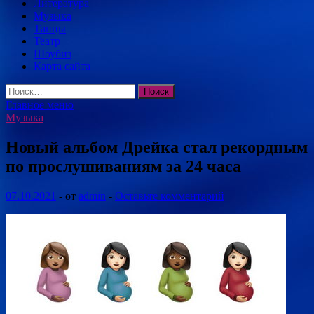
Литература
Музыка
Танцы
Театр
Шоубиз
Карта сайта
Найти:
Главное меню
Музыка
Новый альбом Дрейка стал рекордным
по прослушиваниям за 24 часа
07.10.2021
-
от
admin
-
Оставьте комментарий