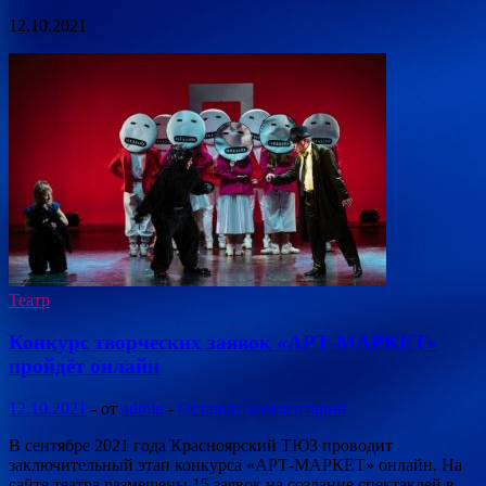
12.10.2021
Театр
Конкурс творческих заявок «АРТ-МАРКЕТ»
пройдёт онлайн
12.10.2021
-
от
admin
-
Оставьте комментарий
В сентябре 2021 года Красноярский ТЮЗ проводит
заключительный этап конкурса «АРТ-МАРКЕТ» онлайн. На
сайте театра размещены 15 заявок на создание спектаклей в