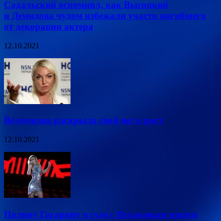
Садальский вспомнил, как Высоцкий
и Демидова чудом избежали участи погибшего
от декорации актера
12.10.2021
Волочкова раскрыла свой вес и рост
12.10.2021
Полину Гагарину в суде с Исхаковым взялся