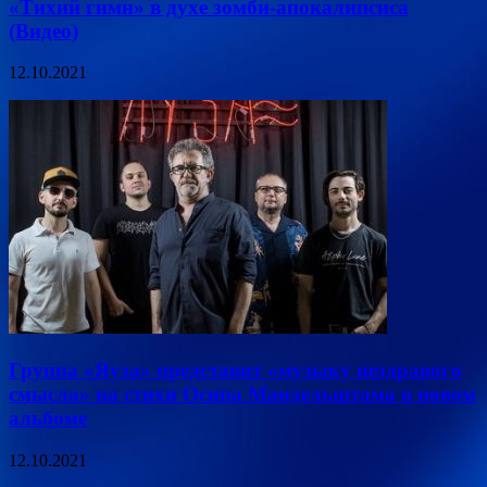
«Тихий гимн» в духе зомби-апокалипсиса
(Видео)
12.10.2021
Группа «Яуза» представит «музыку нездравого
смысла» на стихи Осипа Мандельштама в новом
альбоме
12.10.2021