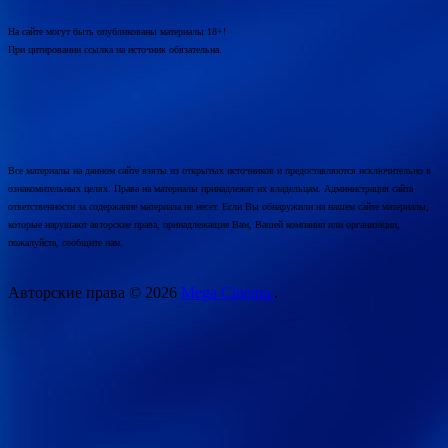
На сайте могут быть опубликованы материалы 18+!
При цитировании ссылка на источник обязательна.
Все материалы на данном сайте взяты из открытых источников и предоставляются исключительно в
ознакомительных целях. Права на материалы принадлежат их владельцам. Администрация сайта
ответственности за содержание материала не несет. Если Вы обнаружили на нашем сайте материалы,
которые нарушают авторские права, принадлежащие Вам, Вашей компании или организации,
пожалуйста, сообщите нам.
Авторские права © 2026
Mega Cinema.
.