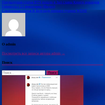
Навигация
Предыдущая статья
BTS вошли в Зал славы Книги рекордов
Гиннесса с 23 рекордами (Видео)
по
Следующая статья
В Белграде прошел турнир WDSF
записям
О admin
Посмотреть все записи автора admin →
Поиск
Найти: