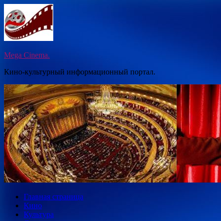
Перейти
к
содержимому
Mega Cinema.
Кино-культурный информационный портал.
Главная страница
Кино
Культура