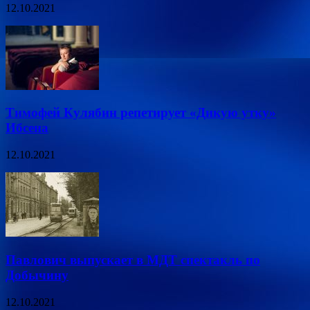
12.10.2021
Тимофей Кулябин репетирует «Дикую утку»
Ибсена
12.10.2021
Павлович выпускает в МДТ спектакль по
Добычину
12.10.2021