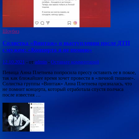
Шоубиз
Солистка «Винтаж» о выступлении после ДТП
с мужем: «Концерта я не помню»
12.10.2021
-
от
admin
-
Оставьте комментарий
Певица Анна Плетнева попросила прессу оставить ее в покое,
так как ближайшее время хочет провести в «личной тишине».
Солистка группы «Винтаж» Анна Плетнева призналась, что
не помнит концерта, который отработала спустя полчаса
после известия …