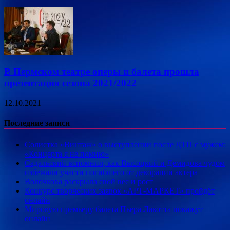
В Пермском театре оперы и балета прошла
презентация сезона 2021/2022
12.10.2021
Последние записи
Солистка «Винтаж» о выступлении после ДТП с мужем:
«Концерта я не помню»
Садальский вспомнил, как Высоцкий и Демидова чудом
избежали участи погибшего от декорации актера
Волочкова раскрыла свой вес и рост
Конкурс творческих заявок «АРТ-МАРКЕТ» пройдёт
онлайн
Мировую премьеру балета Пьера Лакотта покажут
онлайн