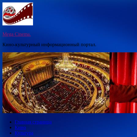
Перейти
к
содержимому
Mega Cinema.
Кино-культурный информационный портал.
Главная страница
Кино
Культура