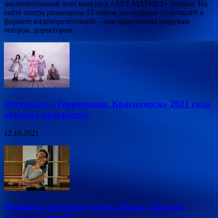
заключительный этап конкурса «АРТ-МАРКЕТ» онлайн. На
сайте театра размещены 15 заявок на создание спектаклей в
формате видеопрезентаций – они адресованы худрукам
театров, директорам …
Фестиваль «Территория. Красноярск» 2021 года
объявил программу
12.10.2021
Мировую премьеру балета Пьера Лакотта
покажут онлайн