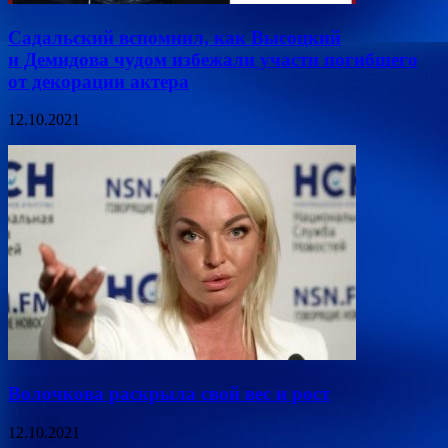
Садальский вспомнил, как Высоцкий
и Демидова чудом избежали участи погибшего
от декорации актера
12.10.2021
Волочкова раскрыла свой вес и рост
12.10.2021