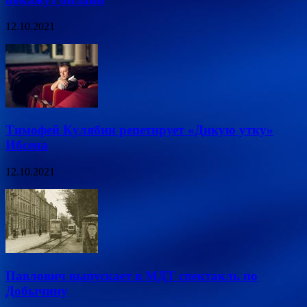
12.10.2021
Тимофей Кулябин репетирует «Дикую утку»
Ибсена
12.10.2021
Павлович выпускает в МДТ спектакль по
Добычину