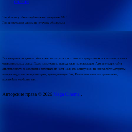
онлайн
На сайте могут быть опубликованы материалы 18+!
При цитировании ссылка на источник обязательна.
Все материалы на данном сайте взяты из открытых источников и предоставляются исключительно в
ознакомительных целях. Права на материалы принадлежат их владельцам. Администрация сайта
ответственности за содержание материала не несет. Если Вы обнаружили на нашем сайте материалы,
которые нарушают авторские права, принадлежащие Вам, Вашей компании или организации,
пожалуйста, сообщите нам.
Авторские права © 2026
Mega Cinema.
.