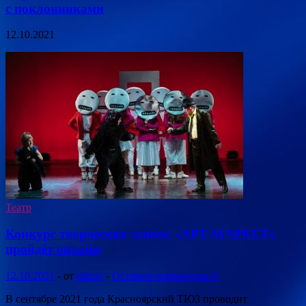
с поклонниками
12.10.2021
Театр
Конкурс творческих заявок «АРТ-МАРКЕТ»
пройдёт онлайн
12.10.2021
-
от
admin
-
Оставьте комментарий
В сентябре 2021 года Красноярский ТЮЗ проводит