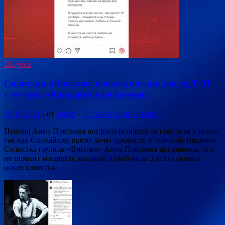
Шоубиз
Солистка «Винтаж» о выступлении после ДТП
с мужем: «Концерта я не помню»
12.10.2021
-
от
admin
-
Оставьте комментарий
Певица Анна Плетнева попросила прессу оставить ее в покое,
так как ближайшее время хочет провести в «личной тишине».
Солистка группы «Винтаж» Анна Плетнева призналась, что
не помнит концерта, который отработала спустя полчаса
после известия …