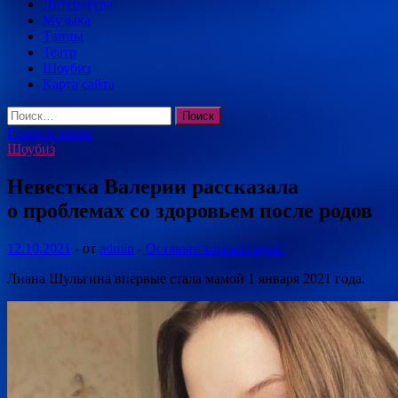
Литература
Музыка
Танцы
Театр
Шоубиз
Карта сайта
Найти:
Главное меню
Шоубиз
Невестка Валерии рассказала
о проблемах со здоровьем после родов
12.10.2021
-
от
admin
-
Оставьте комментарий
Лиана Шульгина впервые стала мамой 1 января 2021 года.