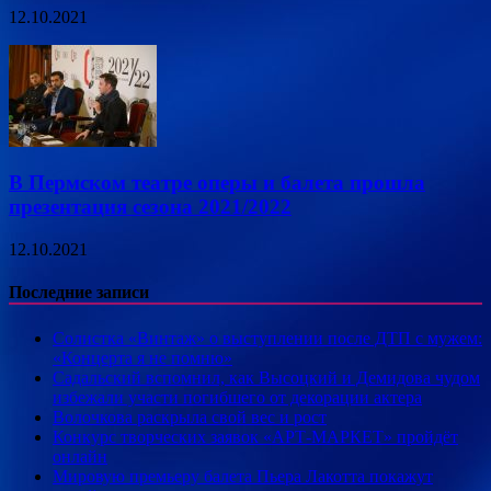
12.10.2021
В Пермском театре оперы и балета прошла
презентация сезона 2021/2022
12.10.2021
Последние записи
Солистка «Винтаж» о выступлении после ДТП с мужем:
«Концерта я не помню»
Садальский вспомнил, как Высоцкий и Демидова чудом
избежали участи погибшего от декорации актера
Волочкова раскрыла свой вес и рост
Конкурс творческих заявок «АРТ-МАРКЕТ» пройдёт
онлайн
Мировую премьеру балета Пьера Лакотта покажут