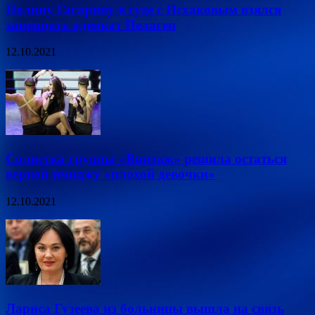
Полину Гагарину в суде с Исхаковым взялся
защищать адвокат Пелагеи
12.10.2021
Солистка группы «Винтаж» решила остаться
верной имиджу «плохой девочки»
12.10.2021
Лариса Гузеева из больницы вышла на связь