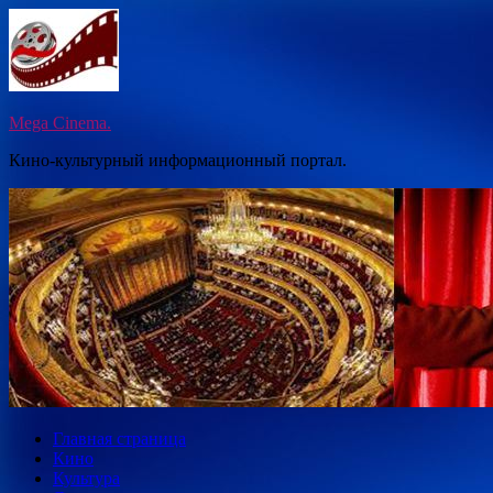
Перейти
к
содержимому
Mega Cinema.
Кино-культурный информационный портал.
Главная страница
Кино
Культура