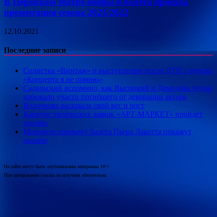
В Пермском театре оперы и балета прошла
презентация сезона 2021/2022
12.10.2021
Последние записи
Солистка «Винтаж» о выступлении после ДТП с мужем:
«Концерта я не помню»
Садальский вспомнил, как Высоцкий и Демидова чудом
избежали участи погибшего от декорации актера
Волочкова раскрыла свой вес и рост
Конкурс творческих заявок «АРТ-МАРКЕТ» пройдёт
онлайн
Мировую премьеру балета Пьера Лакотта покажут
онлайн
На сайте могут быть опубликованы материалы 18+!
При цитировании ссылка на источник обязательна.