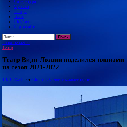
Литература
Музыка
Танцы
Театр
Шоубиз
Карта сайта
Найти:
Главное меню
Театр
Театр Види-Лозанн поделился планами
на сезон 2021-2022
10.10.2021
-
от
admin
-
Оставьте комментарий