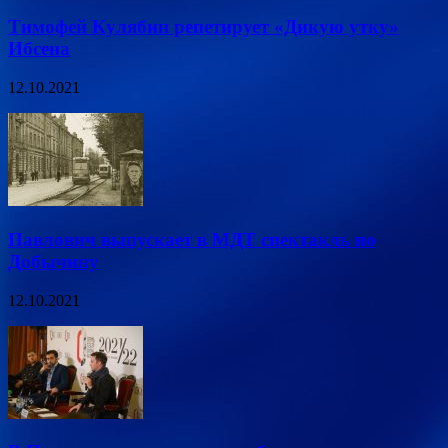
Тимофей Кулябин репетирует «Дикую утку»
Ибсена
12.10.2021
Павлович выпускает в МДТ спектакль по
Добычину
12.10.2021