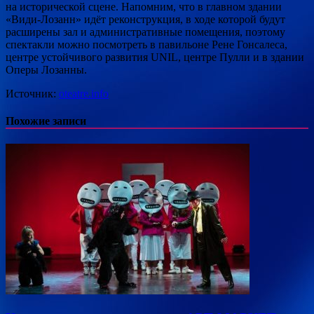
на исторической сцене. Напомним, что в главном здании
«Види-Лозанн» идёт реконструкция, в ходе которой будут
расширены зал и административные помещения, поэтому
спектакли можно посмотреть в павильоне Рене Гонсалеса,
центре устойчивого развития UNIL, центре Пулли и в здании
Оперы Лозанны.
Источник:
oteatre.info
Похожие записи