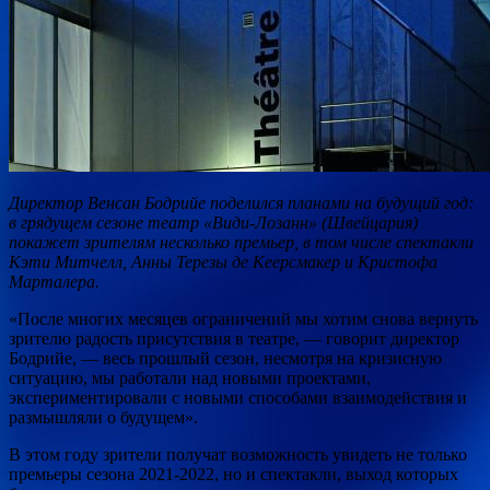
Директор Венсан Бодрийе поделился планами на будущий год:
в грядущем сезоне театр «Види-Лозанн» (Швейцария)
покажет зрителям несколько премьер, в том числе спектакли
Кэти Митчелл, Анны Терезы де Кеерсмакер и Кристофа
Марталера.
«После многих месяцев ограничений мы
хотим снова вернуть
зрителю радость присутствия в театре, — говорит директор
Бодрийе, — весь прошлый сезон, несмотря на кризисную
ситуацию, мы работали над новыми проектами,
экспериментировали с новыми способами взаимодействия и
размышляли о будущем».
В этом году зрители получат возможность увидеть не только
премьеры сезона 2021-2022, но и спектакли, выход которых