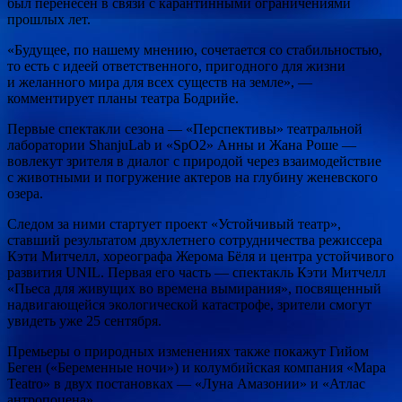
был перенесен в связи с карантинными ограничениями
прошлых лет.
«Будущее, по нашему мнению, сочетается со стабильностью,
то есть с идеей ответственного, пригодного для жизни
и желанного мира для всех существ на земле», —
комментирует планы театра Бодрийе.
Первые спектакли сезона — «Перспективы» театральной
лаборатории ShanjuLab и «SpO2» Анны и Жана Роше —
вовлекут зрителя в диалог с природой через взаимодействие
с животными и погружение актеров на глубину женевского
озера.
Следом за ними стартует проект «Устойчивый театр»,
ставший результатом двухлетнего сотрудничества режиссера
Кэти Митчелл, хореографа Жерома Бёля и центра устойчивого
развития UNIL. Первая его часть — спектакль Кэти Митчелл
«Пьеса для живущих во времена вымирания», посвященный
надвигающейся экологической катастрофе, зрители смогут
увидеть уже 25 сентября.
Премьеры о природных изменениях также покажут Гийом
Беген («Беременные ночи») и колумбийская компания «Mapa
Teatro» в двух постановках — «Луна Амазонии» и «Атлас
антропоцена».