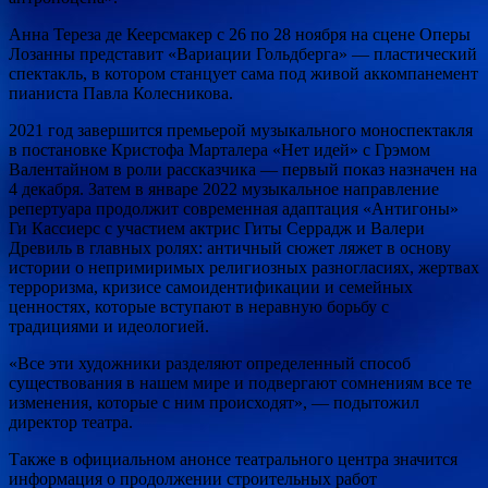
Анна Тереза де Кеерсмакер с 26 по 28 ноября на сцене Оперы
Лозанны представит «Вариации Гольдберга» — пластический
спектакль, в котором станцует сама под живой аккомпанемент
пианиста Павла Колесникова.
2021 год завершится премьерой музыкального моноспектакля
в постановке Кристофа Марталера «Нет идей» с Грэмом
Валентайном в роли рассказчика — первый показ назначен на
4 декабря. Затем в январе 2022 музыкальное направление
репертуара продолжит современная адаптация «Антигоны»
Ги Кассиерс с участием актрис Гиты Серрадж и Валери
Древиль в главных ролях: античный сюжет ляжет в основу
истории о непримиримых религиозных разногласиях, жертвах
терроризма, кризисе самоидентификации и семейных
ценностях, которые вступают в неравную борьбу с
традициями и идеологией.
«Все эти художники разделяют определенный способ
существования в нашем мире и подвергают сомнениям все те
изменения, которые с ним происходят», — подытожил
директор театра.
Также в официальном анонсе театрального центра значится
информация о продолжении строительных работ