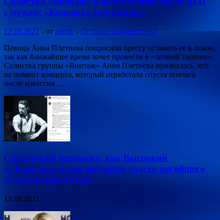
Солистка «Винтаж» о выступлении после ДТП
с мужем: «Концерта я не помню»
12.10.2021
-
от
admin
-
Оставьте комментарий
Певица Анна Плетнева попросила прессу оставить ее в покое,
так как ближайшее время хочет провести в «личной тишине».
Солистка группы «Винтаж» Анна Плетнева призналась, что
не помнит концерта, который отработала спустя полчаса
после известия …
Садальский вспомнил, как Высоцкий
и Демидова чудом избежали участи погибшего
от декорации актера
12.10.2021