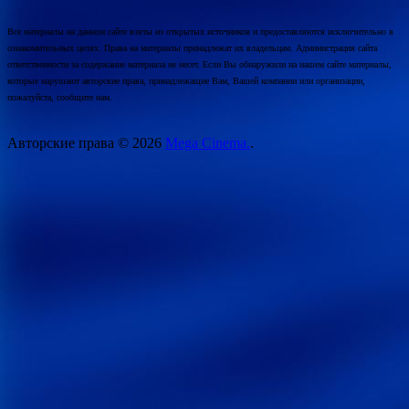
Все материалы на данном сайте взяты из открытых источников и предоставляются исключительно в
ознакомительных целях. Права на материалы принадлежат их владельцам. Администрация сайта
ответственности за содержание материала не несет. Если Вы обнаружили на нашем сайте материалы,
которые нарушают авторские права, принадлежащие Вам, Вашей компании или организации,
пожалуйста, сообщите нам.
Авторские права © 2026
Mega Cinema.
.