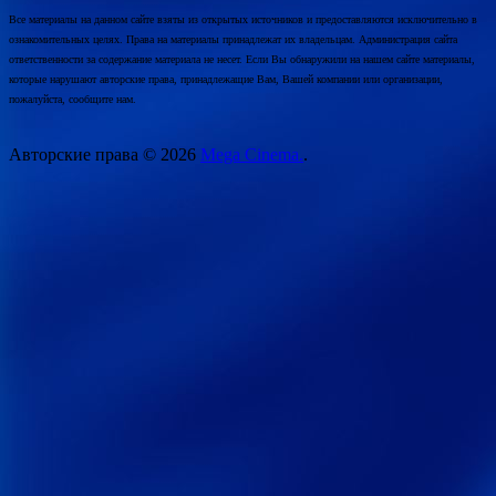
Все материалы на данном сайте взяты из открытых источников и предоставляются исключительно в
ознакомительных целях. Права на материалы принадлежат их владельцам. Администрация сайта
ответственности за содержание материала не несет. Если Вы обнаружили на нашем сайте материалы,
которые нарушают авторские права, принадлежащие Вам, Вашей компании или организации,
пожалуйста, сообщите нам.
Авторские права © 2026
Mega Cinema.
.