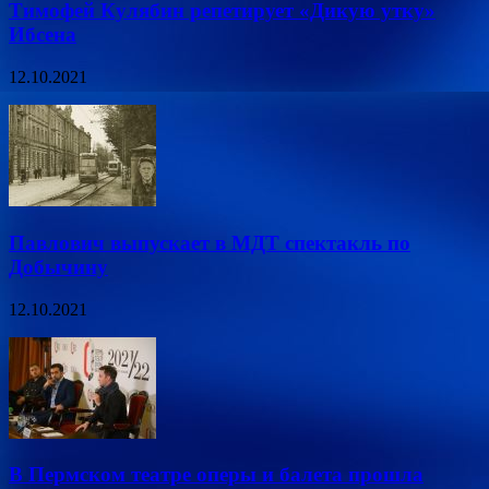
Тимофей Кулябин репетирует «Дикую утку»
Ибсена
12.10.2021
Павлович выпускает в МДТ спектакль по
Добычину
12.10.2021
В Пермском театре оперы и балета прошла