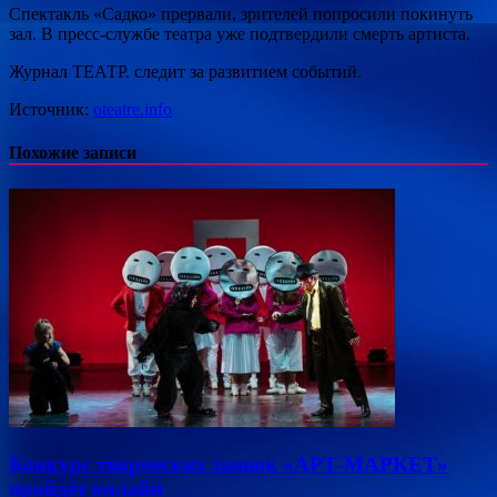
Спектакль «Садко» прервали, зрителей попросили покинуть
зал. В пресс-службе театра уже подтвердили смерть артиста.
Журнал ТЕАТР. следит за развитием событий.
Источник:
oteatre.info
Похожие записи
Конкурс творческих заявок «АРТ-МАРКЕТ»
пройдёт онлайн