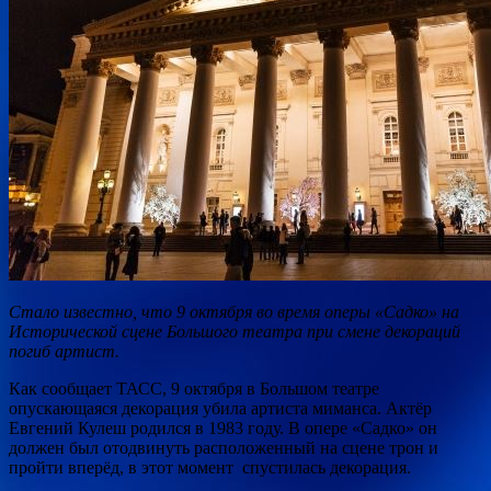
Стало известно, что 9 октября во время оперы «Садко» на
Исторической сцене Большого театра при смене декораций
погиб артист.
Как сообщает ТАСС, 9 октября в Большом театре
опускающаяся декорация убила артиста миманса. Актёр
Евгений Кулеш родился в 1983 году. В опере
«Садко» он
должен был отодвинуть расположенный на сцене трон и
пройти вперёд, в этот момент спустилась декорация.