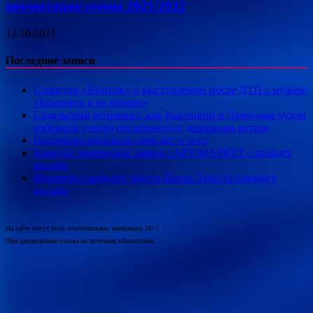
презентация сезона 2021/2022
12.10.2021
Последние записи
Солистка «Винтаж» о выступлении после ДТП с мужем:
«Концерта я не помню»
Садальский вспомнил, как Высоцкий и Демидова чудом
избежали участи погибшего от декорации актера
Волочкова раскрыла свой вес и рост
Конкурс творческих заявок «АРТ-МАРКЕТ» пройдёт
онлайн
Мировую премьеру балета Пьера Лакотта покажут
онлайн
На сайте могут быть опубликованы материалы 18+!
При цитировании ссылка на источник обязательна.