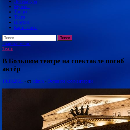
Литература
Музыка
Танцы
Театр
Шоубиз
Карта сайта
Найти:
Главное меню
Театр
В Большом театре на спектакле погиб
актёр
10.10.2021
-
от
admin
-
Оставьте комментарий