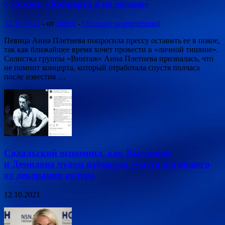
с мужем: «Концерта я не помню»
12.10.2021
-
от
admin
-
Оставьте комментарий
Певица Анна Плетнева попросила прессу оставить ее в покое,
так как ближайшее время хочет провести в «личной тишине».
Солистка группы «Винтаж» Анна Плетнева призналась, что
не помнит концерта, который отработала спустя полчаса
после известия …
Садальский вспомнил, как Высоцкий
и Демидова чудом избежали участи погибшего
от декорации актера
12.10.2021