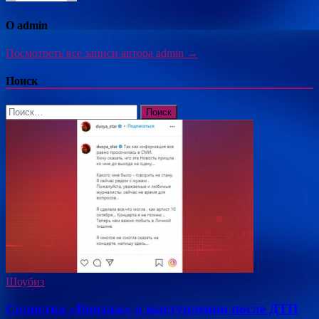
О admin
Посмотреть все записи автора admin →
Поиск
Найти:
Шоубиз
Солистка «Винтаж» о выступлении после ДТП