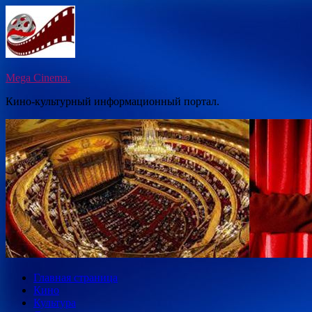
Перейти
к
содержимому
Mega Cinema.
Кино-культурный информационный портал.
Главная страница
Кино
Культура