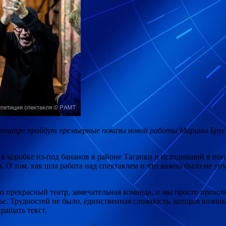
м театре пройдут премьерные показы новой работы Марины Брус
в коробке из-под бананов
в районе Таганки и исходивший в пои
О том, как шла работа над спектаклем и что важно было не упу
о прекрасный театр, замечательная команда, и мы просто прохох
тье. Трудностей не было, единственная сложность, которая возни
ращать текст.