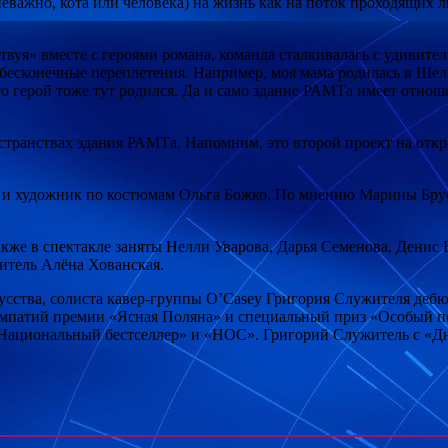
неважно, кота или человека) на жизнь как на поток проходящих лю
твуя» вместе с героями романа, команда сталкивалась с удивит
, бесконечные переплетения. Например, моя мама родилась в Ше
то герой тоже тут родился. Да и само здание РАМТа имеет отно
странствах здания РАМТа. Напомним, это второй проект на откр
 и художник по костюмам Ольга Божко. По мнению Марины Брус
кже в спектакле заняты Нелли Уварова, Дарья Семенова, Денис 
тель Алёна Хованская.
кусства, солиста кавер-группы O’Casey Григория Служителя деб
мпатий премии «Ясная Поляна» и специальный приз «Особый по
Национальный бестселлер» и «НОС». Григорий Служитель с «Дня