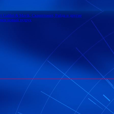
 Galibri & Mavik, Скриптонит, Райда и другие
ачен новый худрук