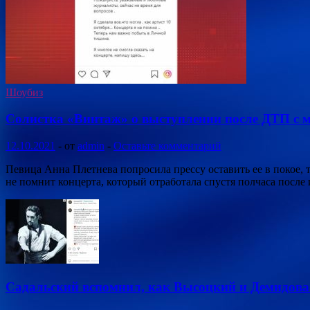
Шоубиз
Солистка «Винтаж» о выступлении после ДТП с 
12.10.2021
-
от
admin
-
Оставьте комментарий
Певица Анна Плетнева попросила прессу оставить ее в покое,
не помнит концерта, который отработала спустя полчаса после
Садальский вспомнил, как Высоцкий и Демидова 