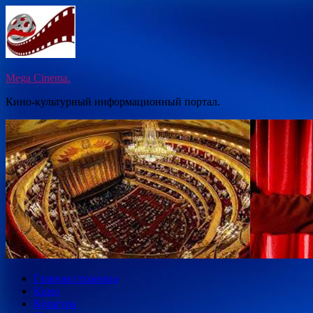
Перейти
к
содержимому
Mega Cinema.
Кино-культурный информационный портал.
Главная страница
Кино
Культура