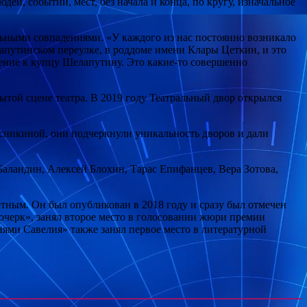
дей, событий, мест, без начала и конца, по кругу, изначальное
ельными совпадениями. «У каждого из нас постоянно возникало
лапутинском переулке, в роддоме имени Клары Цеткин, и это
шение к купцу Шелапутину. Это какие-то совершенно
ытой сцене театра. В 2019 году Театральный двор открылся
никиной, они подчеркнули уникальность дворов и дали
Баландин, Алексей Блохин, Тарас Епифанцев, Вера Зотова,
ютным. Он был опубликован в 2018 году и сразу был отмечен
черк», занял второе место в голосовании жюри премии
ми Савелия» также занял первое место в литературной