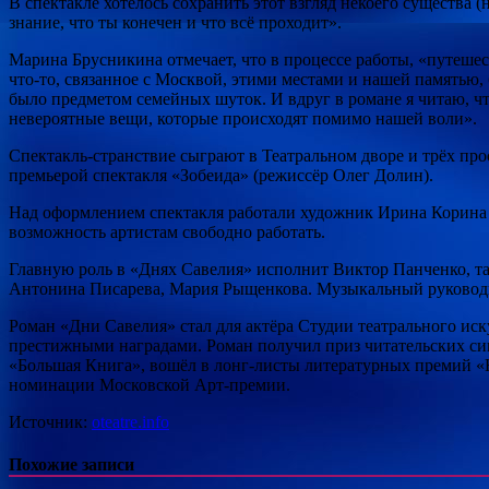
В спектакле хотелось сохранить этот взгляд некоего существа (
знание, что ты конечен и что всё проходит».
Марина Брусникина отмечает, что в процессе работы, «путешес
что-то, связанное с Москвой, этими местами и нашей памятью
было предметом семейных шуток. И вдруг в романе я читаю, ч
невероятные вещи, которые происходят помимо нашей воли».
Спектакль-странствие сыграют в Театральном дворе и трёх про
премьерой спектакля «Зобеида» (режиссёр Олег Долин).
Над оформлением спектакля работали художник Ирина Корина
возможность артистам свободно работать.
Главную роль в «Днях Савелия» исполнит Виктор Панченко, та
Антонина Писарева, Мария Рыщенкова. Музыкальный руководи
Роман «Дни Савелия» стал для актёра Студии театрального ис
престижными наградами. Роман получил приз читательских си
«Большая Книга», вошёл в лонг-листы литературных премий «
номинации Московской Арт-премии.
Источник:
oteatre.info
Похожие записи