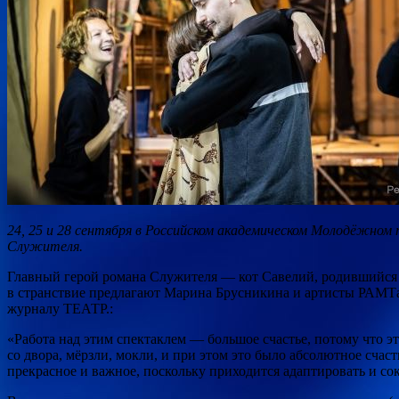
24, 25 и 28 сентября в Российском академическом Молодёжно
Служителя.
Главный герой романа Служителя — кот Савелий, родившийся 
в странствие предлагают Марина Брусникина и артисты РАМТа. 
журналу ТЕАТР.:
«Работа над этим спектаклем — большое счастье, потому что эт
со двора, мёрзли, мокли, и при этом это было абсолютное счас
прекрасное и важное, поскольку приходится адаптировать и сок