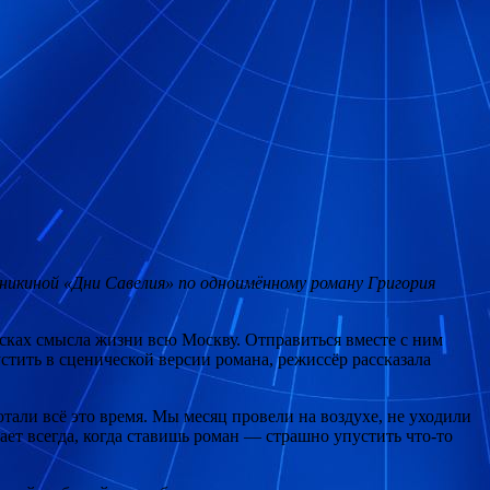
никиной «Дни Савелия» по одноимённому роману Григория
сках смысла жизни всю Москву. Отправиться вместе с ним
стить в сценической версии романа, режиссёр рассказала
отали всё это время. Мы месяц провели на воздухе, не уходили
кает всегда, когда ставишь роман — страшно упустить что-то