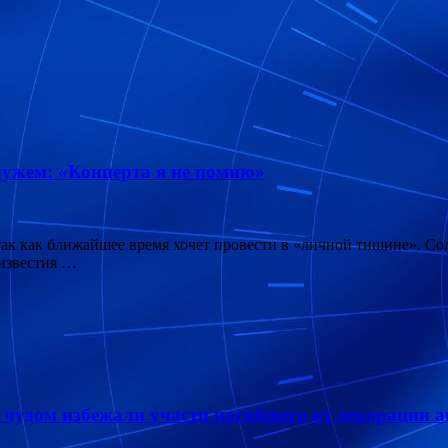
мужем: «Концерта я не помню»
 так как ближайшее время хочет провести в «личной тишине». С
 известия …
чудом избежали участи погибшего от декорации а