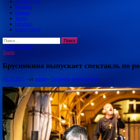
Литература
Музыка
Танцы
Театр
Шоубиз
Карта сайта
Найти:
Главное меню
Театр
Брусникина выпускает спектакль по р
06.10.2021
-
от
admin
-
Оставьте комментарий