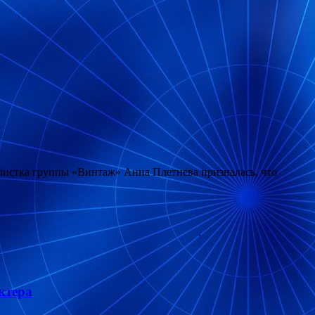
олистка группы «Винтаж» Анна Плетнева призналась, что
ктера