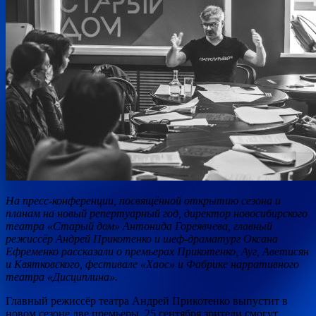
На пресс-конференции, посвящённой открытию сезона и
планам на новый репертуарный год, директор новосибирского
театра «Старый дом» Антонида Гореявчева, главный
режиссёр Андрей Прикотенко и шеф-драматург Оксана
Ефременко рассказали о премьерах Прикотенко, Ауг, Аветисян
и
Квятковского, фестивале «Хаос» и Фабрике нарративного
театра «Дисциплина».
Главный режиссёр театра Андрей Прикотенко выпустит в
новом сезоне две премьеры. 25 сентября зрители смогут