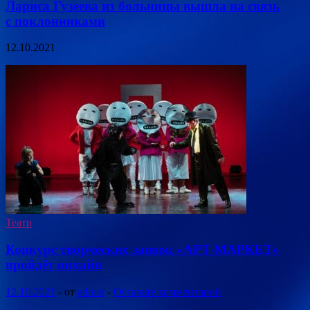
Лариса Гузеева из больницы вышла на связь
с поклонниками
12.10.2021
Театр
Конкурс творческих заявок «АРТ-МАРКЕТ»
пройдёт онлайн
12.10.2021
-
от
admin
-
Оставьте комментарий