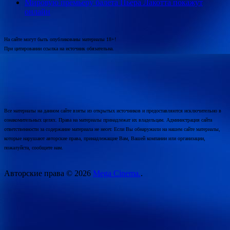
Мировую премьеру балета Пьера Лакотта покажут
онлайн
На сайте могут быть опубликованы материалы 18+!
При цитировании ссылка на источник обязательна.
Все материалы на данном сайте взяты из открытых источников и предоставляются исключительно в
ознакомительных целях. Права на материалы принадлежат их владельцам. Администрация сайта
ответственности за содержание материала не несет. Если Вы обнаружили на нашем сайте материалы,
которые нарушают авторские права, принадлежащие Вам, Вашей компании или организации,
пожалуйста, сообщите нам.
Авторские права © 2026
Mega Cinema.
.