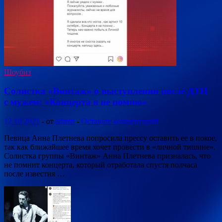
Шоубиз
Солистка «Винтаж» о выступлении после ДТП
с мужем: «Концерта я не помню»
12.10.2021
-
от
admin
-
Оставьте комментарий
Певица Анна Плетнева попросила прессу оставить ее в покое,
так как ближайшее время хочет провести в «личной тишине».
Солистка группы «Винтаж» Анна Плетнева призналась, что
не помнит концерта, который отработала спустя полчаса
после известия …