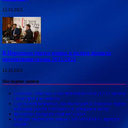
12.10.2021
В Пермском театре оперы и балета прошла
презентация сезона 2021/2022
12.10.2021
Последние записи
Солистка «Винтаж» о выступлении после ДТП с мужем:
«Концерта я не помню»
Садальский вспомнил, как Высоцкий и Демидова чудом
избежали участи погибшего от декорации актера
Волочкова раскрыла свой вес и рост
Конкурс творческих заявок «АРТ-МАРКЕТ» пройдёт
онлайн