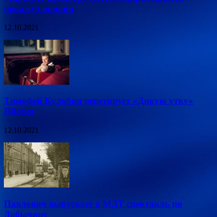
покажут онлайн
12.10.2021
Тимофей Кулябин репетирует «Дикую утку»
Ибсена
12.10.2021
Павлович выпускает в МДТ спектакль по
Добычину