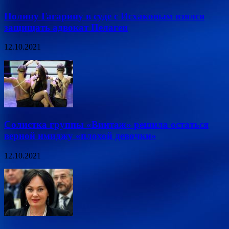
Полину Гагарину в суде с Исхаковым взялся
защищать адвокат Пелагеи
12.10.2021
Солистка группы «Винтаж» решила остаться
верной имиджу «плохой девочки»
12.10.2021