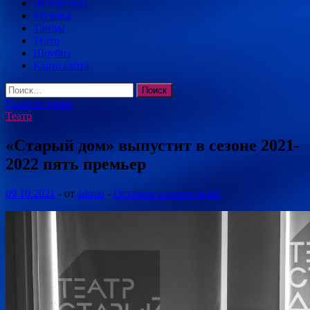
Литература
Музыка
Танцы
Театр
Шоубиз
Карта сайта
Найти:
Главное меню
Театр
«Старый дом» выпустит в сезоне 2021-
2022 пять премьер
09.10.2021
-
от
admin
-
Оставьте комментарий