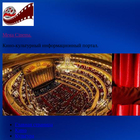
Перейти
к
содержимому
Mega Cinema.
Кино-культурный информационный портал.
Главная страница
Кино
Культура