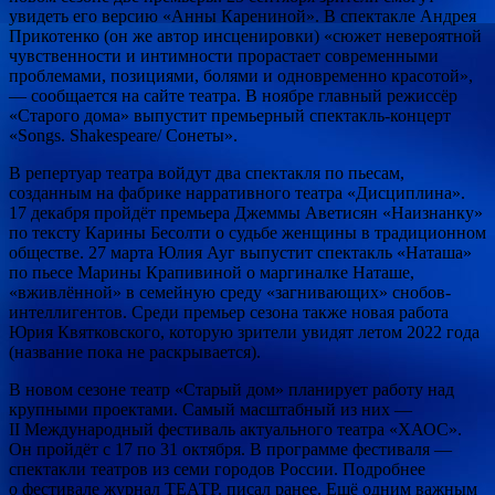
увидеть его версию «Анны Карениной». В спектакле Андрея
Прикотенко (он же автор инсценировки) «сюжет невероятной
чувственности и интимности прорастает современными
проблемами, позициями, болями и одновременно красотой»,
— сообщается на сайте театра. В ноябре главный режиссёр
«Старого дома» выпустит премьерный спектакль-концерт
«Songs. Shakespeare/ Сонеты».
В репертуар театра войдут два спектакля по пьесам,
созданным на фабрике нарративного театра «Дисциплина».
17 декабря пройдёт премьера Джеммы Аветисян «Наизнанку»
по тексту Карины Бесолти о судьбе женщины в традиционном
обществе. 27 марта Юлия Ауг выпустит спектакль «Наташа»
по пьесе Марины Крапивиной о маргиналке Наташе,
«вживлённой» в семейную среду «загнивающих» снобов-
интеллигентов. Среди премьер сезона также новая работа
Юрия Квятковского, которую зрители увидят летом 2022 года
(название пока не раскрывается).
В новом сезоне театр «Старый дом» планирует работу над
крупными проектами. Самый масштабный из них —
II Международный фестиваль актуального театра «ХАОС».
Он пройдёт с 17 по 31 октября. В программе фестиваля —
спектакли театров из семи городов России. Подробнее
о фестивале журнал ТЕАТР. писал ранее. Ещё одним важным