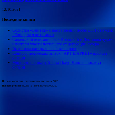
12.10.2021
Последние записи
Солистка «Винтаж» о выступлении после ДТП с мужем:
«Концерта я не помню»
Садальский вспомнил, как Высоцкий и Демидова чудом
избежали участи погибшего от декорации актера
Волочкова раскрыла свой вес и рост
Конкурс творческих заявок «АРТ-МАРКЕТ» пройдёт
онлайн
Мировую премьеру балета Пьера Лакотта покажут
онлайн
На сайте могут быть опубликованы материалы 18+!
При цитировании ссылка на источник обязательна.