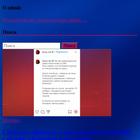
О admin
Посмотреть все записи автора admin →
Поиск
Найти:
Шоубиз
Солистка «Винтаж» о выступлении после ДТП
с мужем: «Концерта я не помню»