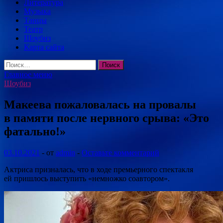
Литература
Музыка
Танцы
Театр
Шоубиз
Карта сайта
Найти:
Главное меню
Шоубиз
Макеева пожаловалась на провалы
в памяти после нервного срыва: «Это
фатально!»
03.10.2021
-
от
admin
-
Оставьте комментарий
Актриса призналась, что в ходе премьерного спектакля
ей пришлось выступить «немножко соавтором».