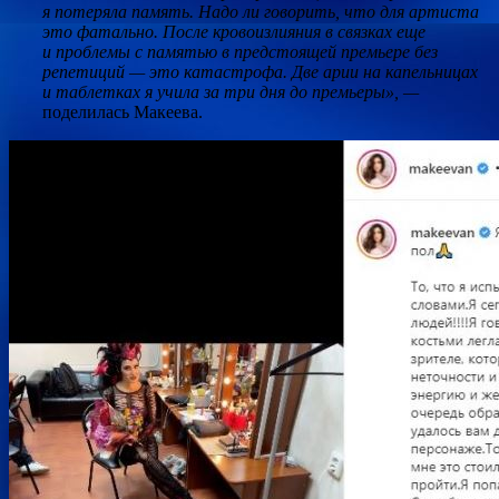
я потеряла память. Надо ли говорить, что для артиста
это фатально. После кровоизлияния в связках еще
и проблемы с памятью в предстоящей премьере без
репетиций — это катастрофа. Две арии на капельницах
и таблетках я учила за три дня до премьеры», —
поделилась Макеева.