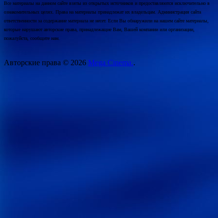
Все материалы на данном сайте взяты из открытых источников и предоставляются исключительно в
ознакомительных целях. Права на материалы принадлежат их владельцам. Администрация сайта
ответственности за содержание материала не несет. Если Вы обнаружили на нашем сайте материалы,
которые нарушают авторские права, принадлежащие Вам, Вашей компании или организации,
пожалуйста, сообщите нам.
Авторские права © 2026
Mega Cinema.
.