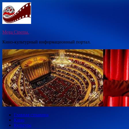
Перейти
к
содержимому
Mega Cinema.
Кино-культурный информационный портал.
Главная страница
Кино
Культура