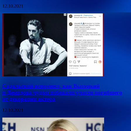
12.10.2021
Садальский вспомнил, как Высоцкий
и Демидова чудом избежали участи погибшего
от декорации актера
12.10.2021