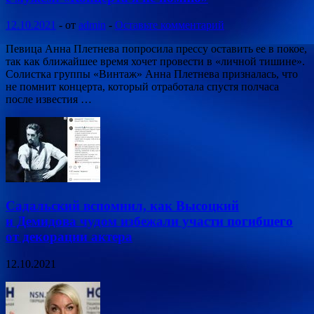
12.10.2021
-
от
admin
-
Оставьте комментарий
Певица Анна Плетнева попросила прессу оставить ее в покое,
так как ближайшее время хочет провести в «личной тишине».
Солистка группы «Винтаж» Анна Плетнева призналась, что
не помнит концерта, который отработала спустя полчаса
после известия …
Садальский вспомнил, как Высоцкий
и Демидова чудом избежали участи погибшего
от декорации актера
12.10.2021