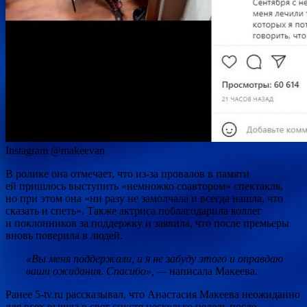
Instagram @makeevan
В ролике она отмечает, что из-за провалов в памяти
ей пришлось выступить «немножко соавтором» спектакля,
но при этом она «ни разу не замолчала и всегда нашла, что
сказать и спеть». Также актриса поблагодарила коллег
и поклонников за поддержку и заявила, что после премьеры
вновь поверила в людей.
«Вы меня поддержали, и я не забуду этого и оправдаю
ваши ожидания. Спасибо», —
написала Макеева.
Ранее 5-tv.ru рассказывал, что Анастасия Макеева неожиданно
для всех вышла в свет спустя несколько недель после