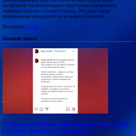
экстренной госпитализации с приступом панкреатита,
нервным срывом и потерей голоса. Это дало повод
поклонникам заподозрить ее в пиаре на болезни.
Источник:
5-tv.ru
Похожие записи
Солистка «Винтаж» о выступлении после ДТП
с мужем: «Концерта я не помню»