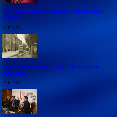
Тимофей Кулябин репетирует «Дикую утку»
Ибсена
12.10.2021
Павлович выпускает в МДТ спектакль по
Добычину
12.10.2021