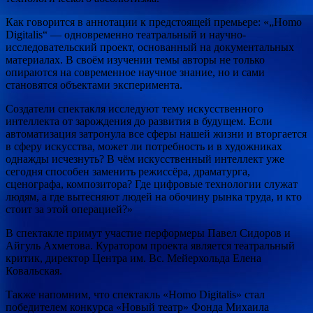
Как говорится в аннотации к предстоящей премьере: «„Homo
Digitalis“ — одновременно театральный и научно-
исследовательский проект, основанный на документальных
материалах. В своём изучении темы авторы не только
опираются на современное научное знание, но и сами
становятся объектами эксперимента.
Создатели спектакля исследуют тему искусственного
интеллекта от зарождения до развития в будущем. Если
автоматизация затронула все сферы нашей жизни и вторгается
в сферу искусства, может ли потребность и в художниках
однажды исчезнуть? В чём искусственный интеллект уже
сегодня способен заменить режиссёра, драматурга,
сценографа, композитора? Где цифровые технологии служат
людям, а где вытесняют людей на обочину рынка труда, и кто
стоит за этой операцией?»
В спектакле примут участие перформеры Павел Сидоров и
Айгуль Ахметова. Куратором проекта является театральный
критик, директор Центра им. Вс. Мейерхольда Елена
Ковальская.
Также напомним, что спектакль «Homo Digitalis» стал
победителем конкурса «Новый театр» Фонда Михаила