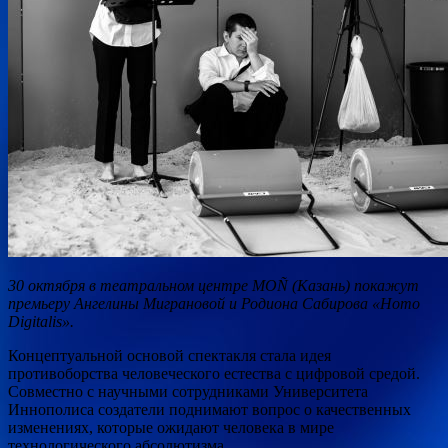
30 октября в театральном центре MOÑ (Казань) покажут
премьеру Ангелины Миграновой и Родиона Сабирова «Homo
Digitalis».
Концептуальной основой спектакля стала идея
противоборства человеческого естества с цифровой средой.
Совместно с научными сотрудниками Университета
Иннополиса создатели поднимают вопрос о качественных
изменениях, которые ожидают человека в мире
технологического абсолютизма.