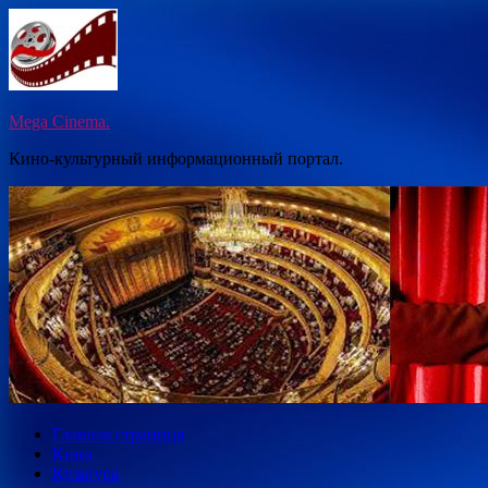
Перейти
к
содержимому
Mega Cinema.
Кино-культурный информационный портал.
Главная страница
Кино
Культура