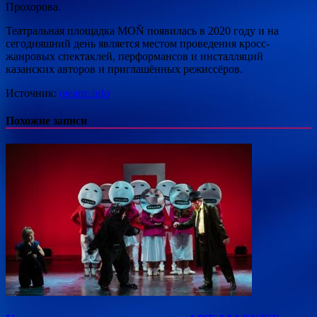
Прохорова.
Театральная площадка MOÑ появилась в 2020 году и на
сегодняшний день является местом проведения кросс-
жанровых спектаклей, перформансов и инсталляций
казанских авторов и приглашённых режиссёров.
Источник:
oteatre.info
Похожие записи