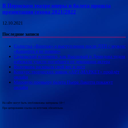
В Пермском театре оперы и балета прошла
презентация сезона 2021/2022
12.10.2021
Последние записи
Солистка «Винтаж» о выступлении после ДТП с мужем:
«Концерта я не помню»
Садальский вспомнил, как Высоцкий и Демидова чудом
избежали участи погибшего от декорации актера
Волочкова раскрыла свой вес и рост
Конкурс творческих заявок «АРТ-МАРКЕТ» пройдёт
онлайн
Мировую премьеру балета Пьера Лакотта покажут
онлайн
На сайте могут быть опубликованы материалы 18+!
При цитировании ссылка на источник обязательна.