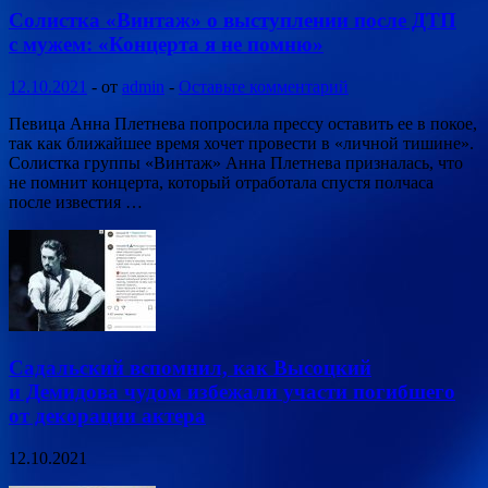
Солистка «Винтаж» о выступлении после ДТП
с мужем: «Концерта я не помню»
12.10.2021
-
от
admin
-
Оставьте комментарий
Певица Анна Плетнева попросила прессу оставить ее в покое,
так как ближайшее время хочет провести в «личной тишине».
Солистка группы «Винтаж» Анна Плетнева призналась, что
не помнит концерта, который отработала спустя полчаса
после известия …
Садальский вспомнил, как Высоцкий
и Демидова чудом избежали участи погибшего
от декорации актера
12.10.2021