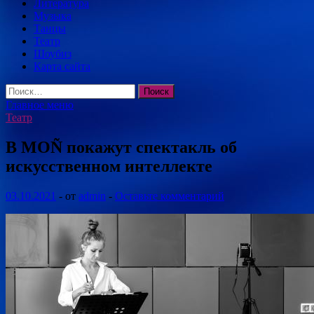
Литература
Музыка
Танцы
Театр
Шоубиз
Карта сайта
Найти:
Главное меню
Театр
В MOÑ покажут спектакль об
искусственном интеллекте
03.10.2021
-
от
admin
-
Оставьте комментарий