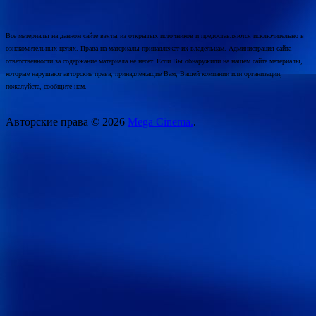
Все материалы на данном сайте взяты из открытых источников и предоставляются исключительно в
ознакомительных целях. Права на материалы принадлежат их владельцам. Администрация сайта
ответственности за содержание материала не несет. Если Вы обнаружили на нашем сайте материалы,
которые нарушают авторские права, принадлежащие Вам, Вашей компании или организации,
пожалуйста, сообщите нам.
Авторские права © 2026
Mega Cinema.
.