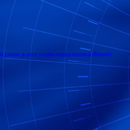
 гимн» в духе зомби-апокалипсиса (Видео)