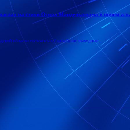
смысла» на стихи Осипа Мандельштама в новом ал
одской области состоится в ближайшие выходные