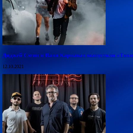
Диджей Смэш и Валя Карнавал выпустили «Тихий
12.10.2021