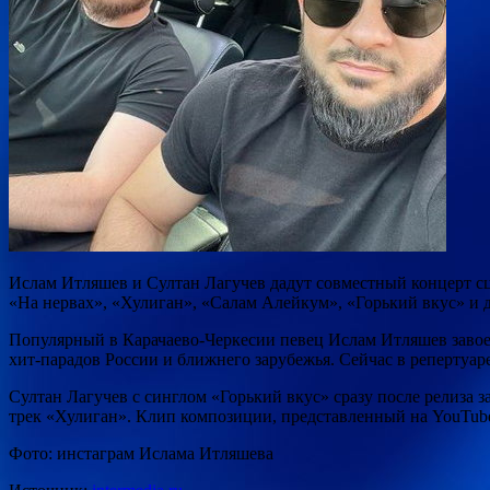
Ислам Итляшев и Султан Лагучев дадут совместный концерт сце
«На нервах», «Хулиган», «Салам Алейкум», «Горький вкус» и 
Популярный в Карачаево-Черкесии певец Ислам Итляшев завоев
хит-парадов России и ближнего зарубежья. Сейчас в репертуар
Султан Лагучев с синглом «Горький вкус» сразу после релиза
трек «Хулиган». Клип композиции, представленный на YouTube 
Фото: инстаграм Ислама Итляшева