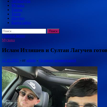
Литература
Музыка
Танцы
Театр
Шоубиз
Карта сайта
Найти:
Главное меню
Музыка
Ислам Итляшев и Султан Лагучев готов
11.10.2021
-
от
admin
-
Оставьте комментарий