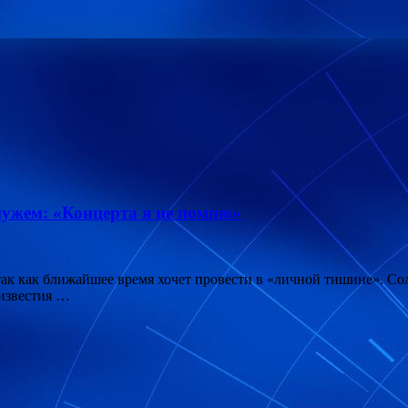
мужем: «Концерта я не помню»
 так как ближайшее время хочет провести в «личной тишине». С
 известия …