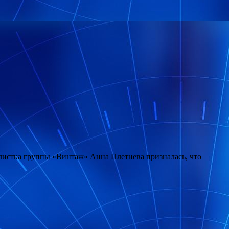
олистка группы «Винтаж» Анна Плетнева призналась, что