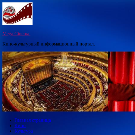
Перейти
к
содержимому
Mega Cinema.
Кино-культурный информационный портал.
Главная страница
Кино
Культура