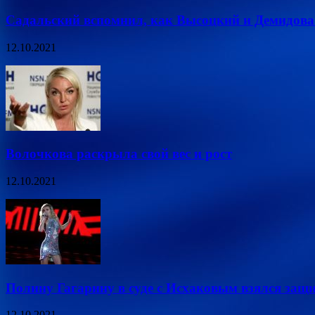
Садальский вспомнил, как Высоцкий и Демидова 
12.10.2021
Волочкова раскрыла свой вес и рост
12.10.2021
Полину Гагарину в суде с Исхаковым взялся защ
12.10.2021