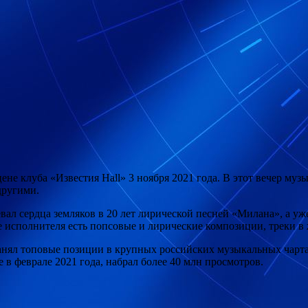
не клуба «Известия Hall» 3 ноября 2021 года. В этот вечер му
другими.
ал сердца земляков в 20 лет лирической песней «Милана», а уже
е исполнителя есть попсовые и лирические композиции, треки в
 занял топовые позиции в крупных российских музыкальных чар
в феврале 2021 года, набрал более 40 млн просмотров.