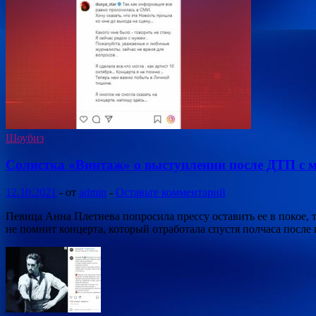
Шоубиз
Солистка «Винтаж» о выступлении после ДТП с 
12.10.2021
-
от
admin
-
Оставьте комментарий
Певица Анна Плетнева попросила прессу оставить ее в покое,
не помнит концерта, который отработала спустя полчаса после