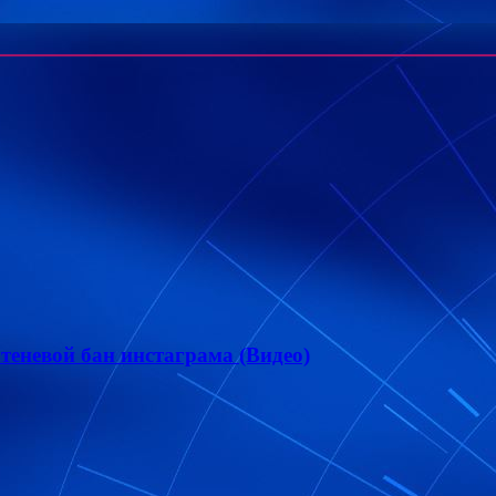
теневой бан инстаграма (Видео)