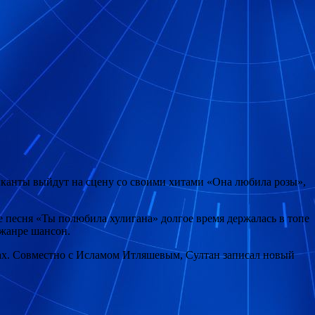
зыканты выйдут на сцену со своими хитами «Она любила розы»,
 песня «Ты полюбила хулигана» долгое время держалась в топе
 жанре шансон.
тах. Совместно с Исламом Итляшевым, Султан записал новый