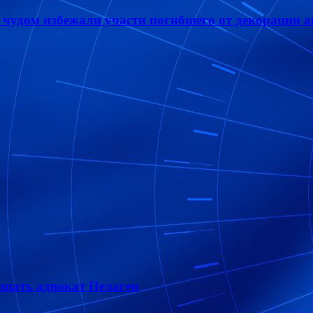
чудом избежали участи погибшего от декорации а
ищать адвокат Пелагеи