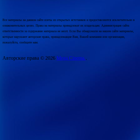
Все материалы на данном сайте взяты из открытых источников и предоставляются исключительно в
ознакомительных целях. Права на материалы принадлежат их владельцам. Администрация сайта
ответственности за содержание материала не несет. Если Вы обнаружили на нашем сайте материалы,
которые нарушают авторские права, принадлежащие Вам, Вашей компании или организации,
пожалуйста, сообщите нам.
Авторские права © 2026
Mega Cinema.
.