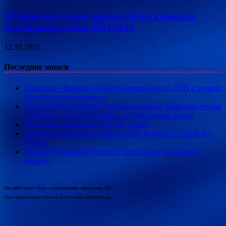
В Пермском театре оперы и балета прошла
презентация сезона 2021/2022
12.10.2021
Последние записи
Солистка «Винтаж» о выступлении после ДТП с мужем:
«Концерта я не помню»
Садальский вспомнил, как Высоцкий и Демидова чудом
избежали участи погибшего от декорации актера
Волочкова раскрыла свой вес и рост
Конкурс творческих заявок «АРТ-МАРКЕТ» пройдёт
онлайн
Мировую премьеру балета Пьера Лакотта покажут
онлайн
На сайте могут быть опубликованы материалы 18+!
При цитировании ссылка на источник обязательна.