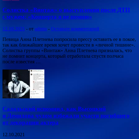
Солистка «Винтаж» о выступлении после ДТП
с мужем: «Концерта я не помню»
12.10.2021
-
от
admin
-
Оставьте комментарий
Певица Анна Плетнева попросила прессу оставить ее в покое,
так как ближайшее время хочет провести в «личной тишине».
Солистка группы «Винтаж» Анна Плетнева призналась, что
не помнит концерта, который отработала спустя полчаса
после известия …
Садальский вспомнил, как Высоцкий
и Демидова чудом избежали участи погибшего
от декорации актера
12.10.2021