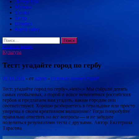
Литература
Музыка
Танцы
Театр
Шоубиз
Карта сайта
Найти:
Главное меню
Культура
Тест: угадайте город по гербу
01.10.2021
-
от
admin
-
Оставьте комментарий
Тест: угадайте город по гербу»,»text»:» Мы собрали девять
самых необычных, а порой и вовсе непонятных российских
гербов и предлагаем вам угадать, каким городам они
соответствуют. Хорошо разбираетесь в геральдике или просто
уверены в своем креативном мышлении? Тогда
попробуйте
правильно ответить на все вопросы — и не забудьте
поделиться результатами теста с друзьями. Автор: Екатерина
Тарасова