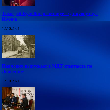
Тимофей Кулябин репетирует «Дикую утку»
Ибсена
12.10.2021
Павлович выпускает в МДТ спектакль по
Добычину
12.10.2021