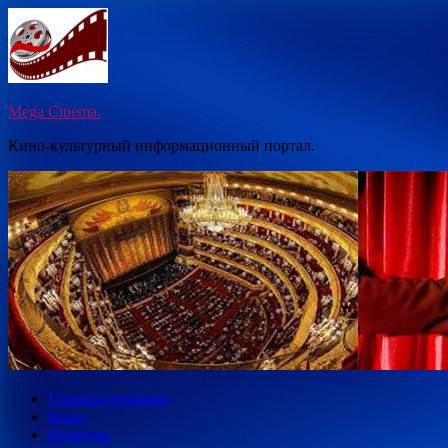
Перейти
к
содержимому
Mega Cinema.
Кино-культурный информационный портал.
Главная страница
Кино
Культура