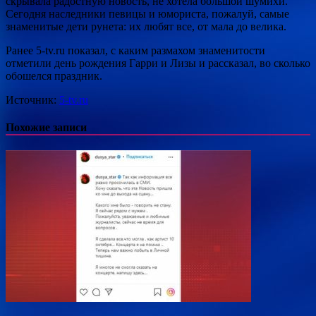
скрывала радостную новость, не хотела большой шумихи.
Сегодня наследники певицы и юмориста, пожалуй, самые
знаменитые дети рунета: их любят все, от мала до велика.
Ранее 5-tv.ru показал, с каким размахом знаменитости
отметили день рождения Гарри и Лизы и рассказал, во сколько
обошелся праздник.
Источник:
5-tv.ru
Похожие записи