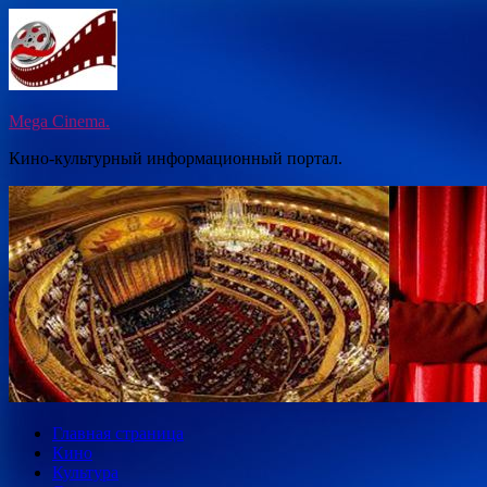
Перейти
к
содержимому
Mega Cinema.
Кино-культурный информационный портал.
Главная страница
Кино
Культура