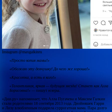
Instagram @maxgalkinru
«Просто копия мамы!»
«Обожаю эту девчушку! До чего же хороша!»
«Красотка, и есть в кого!»
«Талантливая, яркая — будущая звезда! Станет как Алла
Борисовна!» —
пишут юзеры.
«Дни.ру» напоминает, что Алла Пугачева и Максим Галкин
стали родителями 18 сентября 2013 года. Двойняшек Гарри
и Лизу влюбленным подарила суррогатная мама. Пара долго