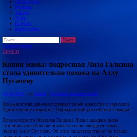
Литература
Музыка
Танцы
Театр
Шоубиз
Карта сайта
Найти:
Главное меню
Шоубиз
Копия мамы: подросшая Лиза Галкина
стала удивительно похожа на Аллу
Пугачеву
10.10.2021
-
от
admin
-
Оставьте комментарий
Восьмилетняя девочка поражает своей красотой и харизмой.
Удивительное сходство с Примадонной российской эстрады!
Дочь юмориста Максима Галкина Лиза с каждым днем
становится все больше похожа на свою звездную маму —
певицу Аллу Пугачеву. Об этом свидетельствуют не только
внешние черты, но и характер, и даже улыбка! Во всем