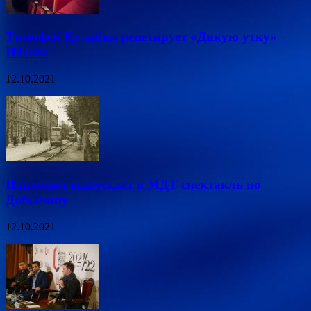
Тимофей Кулябин репетирует «Дикую утку»
Ибсена
12.10.2021
Павлович выпускает в МДТ спектакль по
Добычину
12.10.2021