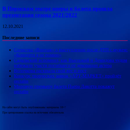
В Пермском театре оперы и балета прошла
презентация сезона 2021/2022
12.10.2021
Последние записи
Солистка «Винтаж» о выступлении после ДТП с мужем:
«Концерта я не помню»
Садальский вспомнил, как Высоцкий и Демидова чудом
избежали участи погибшего от декорации актера
Волочкова раскрыла свой вес и рост
Конкурс творческих заявок «АРТ-МАРКЕТ» пройдёт
онлайн
Мировую премьеру балета Пьера Лакотта покажут
онлайн
На сайте могут быть опубликованы материалы 18+!
При цитировании ссылка на источник обязательна.