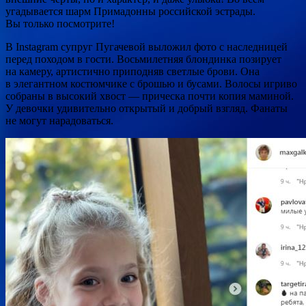
угадывается шарм Примадонны российской эстрады.
Вы только посмотрите!
В Instagram супруг Пугачевой выложил фото с наследницей
перед походом в гости. Восьмилетняя блондинка позирует
на камеру, артистично приподняв светлые брови. Она
в элегантном костюмчике с брошью и бусами. Волосы игриво
собраны в высокий хвост — прическа почти копия маминой.
У девочки удивительно открытый и добрый взгляд. Фанаты
не могут нарадоваться.