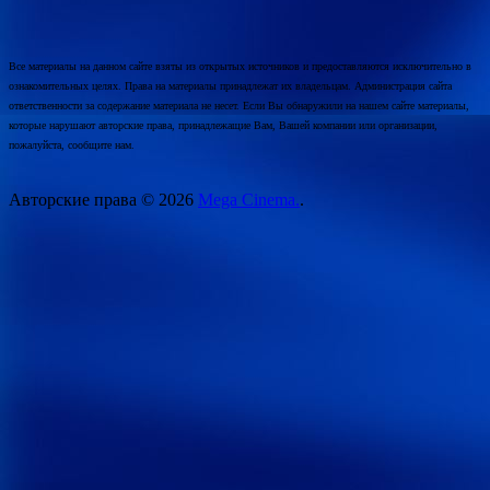
Все материалы на данном сайте взяты из открытых источников и предоставляются исключительно в
ознакомительных целях. Права на материалы принадлежат их владельцам. Администрация сайта
ответственности за содержание материала не несет. Если Вы обнаружили на нашем сайте материалы,
которые нарушают авторские права, принадлежащие Вам, Вашей компании или организации,
пожалуйста, сообщите нам.
Авторские права © 2026
Mega Cinema.
.