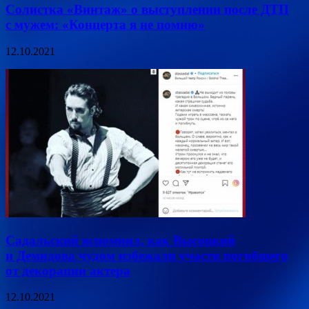
Солистка «Винтаж» о выступлении после ДТП
с мужем: «Концерта я не помню»
12.10.2021
Садальский вспомнил, как Высоцкий
и Демидова чудом избежали участи погибшего
от декорации актера
12.10.2021