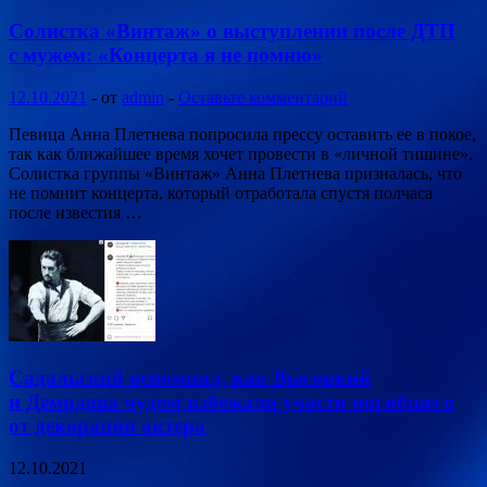
Солистка «Винтаж» о выступлении после ДТП
с мужем: «Концерта я не помню»
12.10.2021
-
от
admin
-
Оставьте комментарий
Певица Анна Плетнева попросила прессу оставить ее в покое,
так как ближайшее время хочет провести в «личной тишине».
Солистка группы «Винтаж» Анна Плетнева призналась, что
не помнит концерта, который отработала спустя полчаса
после известия …
Садальский вспомнил, как Высоцкий
и Демидова чудом избежали участи погибшего
от декорации актера
12.10.2021