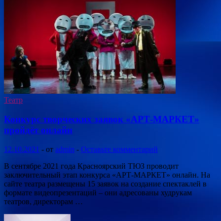
Театр
Конкурс творческих заявок «АРТ-МАРКЕТ»
пройдёт онлайн
12.10.2021
-
от
admin
-
Оставьте комментарий
В сентябре 2021 года Красноярский ТЮЗ проводит
заключительный этап конкурса «АРТ-МАРКЕТ» онлайн. На
сайте театра размещены 15 заявок на создание спектаклей в
формате видеопрезентаций – они адресованы худрукам
театров, директорам …