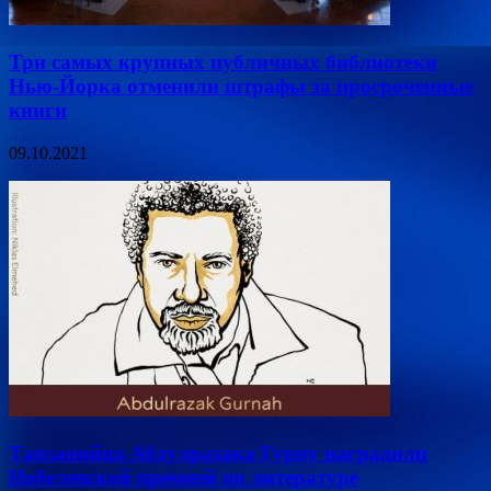
Три самых крупных публичных библиотеки
Нью-Йорка отменили штрафы за просроченные
книги
09.10.2021
Танзанийца Абдулразака Гурну наградили
Нобелевской премией по литературе