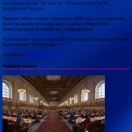
поступило свыше 700 книг от 110 издательств из 30
российских городов.
Премию «Книга года» учредили в 1999 году, на протяжении
более двадцати лет ее вручают в рамках Московской
международной книжной выставки-ярмарки.
«Книга года» «Книга года-2021» литературная премия «Книга
года» премия «Книга года»
Источник:
novostiliteratury.ru
Похожие записи