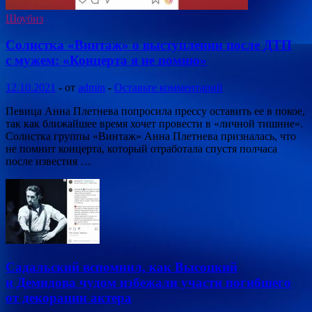
Шоубиз
Солистка «Винтаж» о выступлении после ДТП
с мужем: «Концерта я не помню»
12.10.2021
-
от
admin
-
Оставьте комментарий
Певица Анна Плетнева попросила прессу оставить ее в покое,
так как ближайшее время хочет провести в «личной тишине».
Солистка группы «Винтаж» Анна Плетнева призналась, что
не помнит концерта, который отработала спустя полчаса
после известия …
Садальский вспомнил, как Высоцкий
и Демидова чудом избежали участи погибшего
от декорации актера