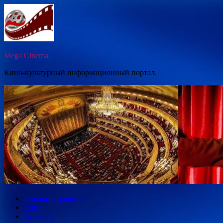
Перейти
к
содержимому
Mega Cinema.
Кино-культурный информационный портал.
Главная страница
Кино
Культура