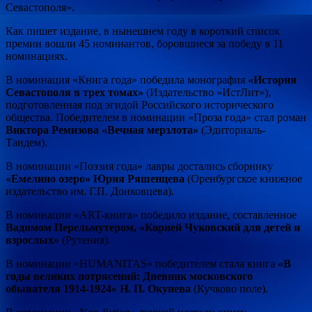
Севастополя».
Как
пишет издание, в нынешнем году в короткий список
премии вошли 45 номинантов, боровшиеся за победу в 11
номинациях.
В номинация «Книга года» победила монография
«История
Севастополя в трех томах»
(Издательство «ИстЛит»),
подготовленная под эгидой Российского исторического
общества. Победителем в номинации «Проза года» стал роман
Виктора Ремизова «Вечная мерзлота»
(Эдиториаль-
Тандем).
В номинации «Поэзия года» лавры достались сборнику
«Емелино озеро» Юрия Ряшенцева
(Оренбургское книжное
издательство им. Г.П. Донковцева).
В номинации «ART-книга» победило издание, составленное
Вадимом Перельмутером, «Корней Чуковский для детей и
взрослых»
(Рутения).
В номинации «HUMANITAS» победителем стала книга
«В
годы великих потрясений: Дневник московского
обывателя 1914-1924» Н. П. Окунева
(Кучково поле).