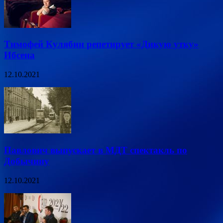
Тимофей Кулябин репетирует «Дикую утку»
Ибсена
12.10.2021
Павлович выпускает в МДТ спектакль по
Добычину
12.10.2021