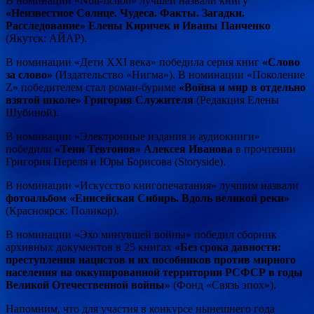
В номинации «Non-fiction» лучшей назвали книгу
«Неизвестное Солнце. Чудеса. Факты. Загадки.
Расследование» Елены Киричек и Иваны Панченко
(Якутск: АЙАР).
В номинации «Дети XXI века» победила серия книг
«Слово
за слово»
(Издательство «Нигма»). В номинации «Поколение
Z» победителем стал роман-буриме
«Война и мир в отдельно
взятой школе» Григория Служителя
(Редакция Елены
Шубиной).
В номинации «Электронные издания и аудиокниги»
победили
«Тени Тевтонов» Алексея Иванова
в прочтении
Григория Переля и Юры Борисова (Storyside).
В номинации «Искусство книгопечатания» лучшим назвали
фотоальбом «Енисейская Сибирь. Вдоль великой реки»
(Красноярск: Поликор).
В номинации «Эхо минувшей войны» победил сборник
архивных документов в 25 книгах
«Без срока давности:
преступления нацистов и их пособников против мирного
населения на оккупированной территории РСФСР в годы
Великой Отечественной войны»
(Фонд «Связь эпох»).
Напомним, что для участия в конкурсе нынешнего года