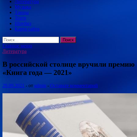
Литература
Музыка
Танцы
Театр
Шоубиз
Карта сайта
Найти:
Главное меню
Литература
В российской столице вручили премию
«Книга года — 2021»
29.09.2021
-
от
admin
-
Оставьте комментарий