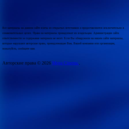
Все материалы на данном сайте взяты из открытых источников и предоставляются исключительно в
ознакомительных целях. Права на материалы принадлежат их владельцам. Администрация сайта
ответственности за содержание материала не несет. Если Вы обнаружили на нашем сайте материалы,
которые нарушают авторские права, принадлежащие Вам, Вашей компании или организации,
пожалуйста, сообщите нам.
Авторские права © 2026
Mega Cinema.
.