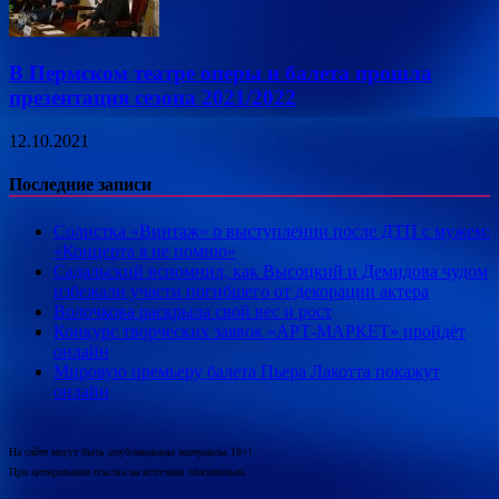
В Пермском театре оперы и балета прошла
презентация сезона 2021/2022
12.10.2021
Последние записи
Солистка «Винтаж» о выступлении после ДТП с мужем:
«Концерта я не помню»
Садальский вспомнил, как Высоцкий и Демидова чудом
избежали участи погибшего от декорации актера
Волочкова раскрыла свой вес и рост
Конкурс творческих заявок «АРТ-МАРКЕТ» пройдёт
онлайн
Мировую премьеру балета Пьера Лакотта покажут
онлайн
На сайте могут быть опубликованы материалы 18+!
При цитировании ссылка на источник обязательна.