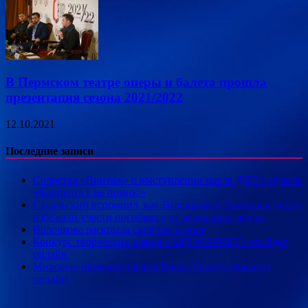
В Пермском театре оперы и балета прошла
презентация сезона 2021/2022
12.10.2021
Последние записи
Солистка «Винтаж» о выступлении после ДТП с мужем:
«Концерта я не помню»
Садальский вспомнил, как Высоцкий и Демидова чудом
избежали участи погибшего от декорации актера
Волочкова раскрыла свой вес и рост
Конкурс творческих заявок «АРТ-МАРКЕТ» пройдёт
онлайн
Мировую премьеру балета Пьера Лакотта покажут
онлайн