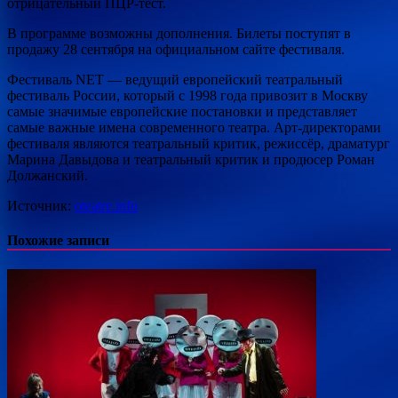
отрицательный ПЦР-тест.
В программе возможны дополнения. Билеты поступят в
продажу 28 сентября на официальном сайте фестиваля.
Фестиваль NET — ведущий европейский театральный
фестиваль России, который с 1998 года привозит в Москву
самые значимые европейские постановки и представляет
самые важные имена современного театра. Арт-директорами
фестиваля являются театральный критик, режиссёр, драматург
Марина Давыдова и театральный критик и продюсер Роман
Должанский.
Источник:
oteatre.info
Похожие записи