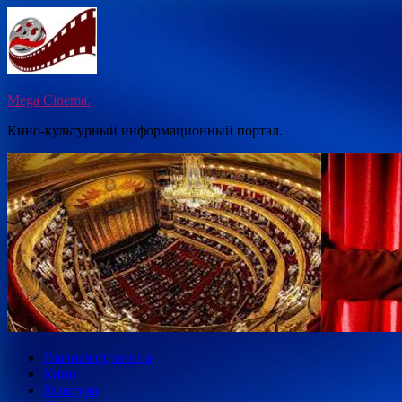
Перейти
к
содержимому
Mega Cinema.
Кино-культурный информационный портал.
Главная страница
Кино
Культура