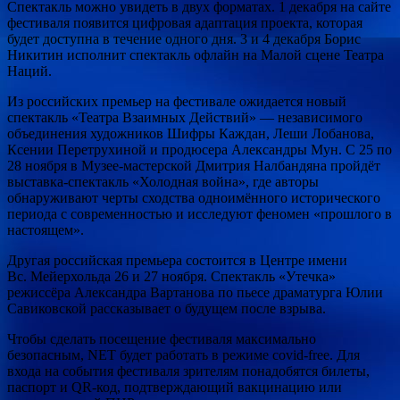
Спектакль можно увидеть в двух форматах. 1 декабря на сайте
фестиваля появится цифровая адаптация проекта, которая
будет доступна в течение одного дня. 3 и 4 декабря Борис
Никитин исполнит спектакль офлайн на Малой сцене Театра
Наций.
Из российских премьер на фестивале ожидается новый
спектакль «Театра Взаимных Действий» — независимого
объединения художников Шифры Каждан, Леши Лобанова,
Ксении Перетрухиной и продюсера Александры Мун. С 25 по
28 ноября в Музее-мастерской Дмитрия Налбандяна пройдёт
выставка-спектакль «Холодная война», где авторы
обнаруживают черты сходства одноимённого исторического
периода с современностью и исследуют феномен «прошлого в
настоящем».
Другая российская премьера состоится в Центре имени
Вс. Мейерхольда 26 и 27 ноября. Спектакль «Утечка»
режиссёра Александра Вартанова по пьесе драматурга Юлии
Савиковской рассказывает о будущем после взрыва.
Чтобы сделать посещение фестиваля максимально
безопасным, NET будет работать в режиме covid-free. Для
входа на события фестиваля зрителям понадобятся билеты,
паспорт и QR-код, подтверждающий вакцинацию или