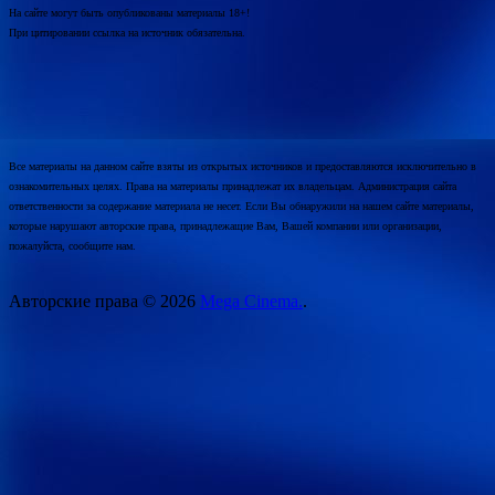
На сайте могут быть опубликованы материалы 18+!
При цитировании ссылка на источник обязательна.
Все материалы на данном сайте взяты из открытых источников и предоставляются исключительно в
ознакомительных целях. Права на материалы принадлежат их владельцам. Администрация сайта
ответственности за содержание материала не несет. Если Вы обнаружили на нашем сайте материалы,
которые нарушают авторские права, принадлежащие Вам, Вашей компании или организации,
пожалуйста, сообщите нам.
Авторские права © 2026
Mega Cinema.
.