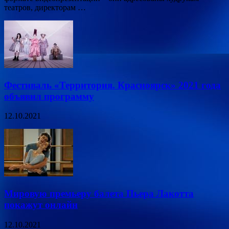
театров, директорам …
Фестиваль «Территория. Красноярск» 2021 года
объявил программу
12.10.2021
Мировую премьеру балета Пьера Лакотта
покажут онлайн
12.10.2021