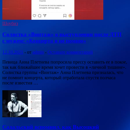
Шоубиз
Солистка «Винтаж» о выступлении после ДТП
с мужем: «Концерта я не помню»
12.10.2021
-
от
admin
-
Оставьте комментарий
Певица Анна Плетнева попросила прессу оставить ее в покое,
так как ближайшее время хочет провести в «личной тишине».
Солистка группы «Винтаж» Анна Плетнева призналась, что
не помнит концерта, который отработала спустя полчаса
после известия …
Садальский вспомнил, как Высоцкий