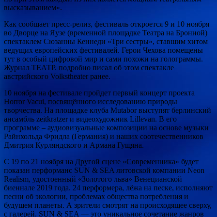
высказыванием».
Как сообщает пресс-релиз, фестиваль откроется 9 и 10 ноября
во Дворце на Яузе (временной площадке Театра на Бронной)
спектаклем Сюзанны Кеннеди «Три сестры», ставшим хитом
ведущих европейских фестивалей. Герои Чехова помещены
тут в особый цифровой мир и сами похожи на голограммы.
Журнал ТЕАТР. подробно писал об этом спектакле
австрийского Volkstheater ранее.
10 ноября на фестивале пройдет первый концерт проекта
Horror Vacui, посвящённого исследованию природы
творчества. На площадке клуба Mutabor выступят берлинский
ансамбль zeitkratzer и видеохудожник Lillevan. В его
программе – аудиовизуальные композиции на основе музыки
Райнхольда Фридла (Германия) и наших соотечественников
Дмитрия Курляндского и Армана Гущяна.
С 19 по 21 ноября на Другой сцене «Современника» будет
показан перформанс SUN & SEA литовской компании Neon
Realism, удостоенный «Золотого льва» Венецианской
биеннале 2019 года. 24 перформера, лёжа на песке, исполняют
песни об экологии, проблемах общества потребления и
будущем планеты. А зрители смотрят на происходящее сверху,
с галерей. SUN & SEA — это уникальное сочетание жанров