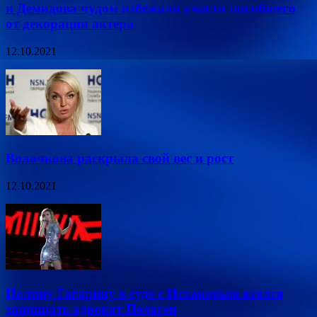
и Демидова чудом избежали участи погибшего
от декорации актера
12.10.2021
Волочкова раскрыла свой вес и рост
12.10.2021
Полину Гагарину в суде с Исхаковым взялся
защищать адвокат Пелагеи