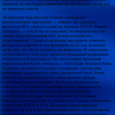
прежней, но некоторые изменения организаторам смотра всё
же пришлось внести.
«В прошлом году мы подготовили совершенно
фантастическую программу, — говорит арт-директор
фестиваля NET, главный редактор журнала ТЕАТР. Марина
Давыдова, — и если бы не пандемия, это вероятно был бы
самый представительный NET за всю историю его
существования. Однако из-за ковида мы решили отменить
фестиваль и перенести его программу на 21 год. Большую
часть того, что было задумано, мы реализуем. К сожалению,
не получается в этом году привезти обещанный перформанс
Апичатпонга Вирасетакула. Но зато в нашей программе
появился важнейший спектакль — Farm Fatale Филиппа Кена.
Я считаю, что вместе со всеми остальными спектаклями
программа складывается в очень интересный букет. В ней
фактически представлены все самые важные тренды
и проблемы нашего времени. Тут есть и экологическая
повестка в Farm Fatale, и проблема новой сексуальности
в перформансе Метте Ингвартсен, и театральный
постгуманизм, который явлен в творчестве Сюзанны
Кеннеди, и размышление о судьбах мира в эпоху глобального
потепления в SUN & SEA. Вся самая важная мировая
повестка так или иначе сконцентрирована в этих спектаклях,
но при этом каждый из них является мощным театральным