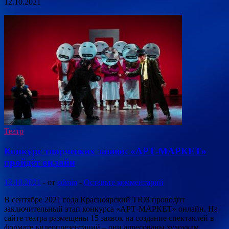
12.10.2021
Театр
Конкурс творческих заявок «АРТ-МАРКЕТ»
пройдёт онлайн
12.10.2021
-
от
admin
-
Оставьте комментарий
В сентябре 2021 года Красноярский ТЮЗ проводит
заключительный этап конкурса «АРТ-МАРКЕТ» онлайн. На
сайте театра размещены 15 заявок на создание спектаклей в
формате видеопрезентаций – они адресованы худрукам