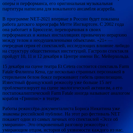
оперы и перформанса, его оригинальная музыкальная
партитура написана для вокального ансамбля acappella.
В программе NET-2021 впервые в России будет показана
работа датского хореографа Метте Ингвартсен. С 2002 года
она работает в Брюсселе, переворачивая в своих
перформансах и живых инсталляциях привычную иерархию
между телом и неодушевленными объектами. «21» —
очередная серия её спектаклей, исследующих влияние либидо
на структуру общественных институций. Гастроли спектакля
пройдут 10, 11 и 12 декабря в Центре имени Вс. Мейерхольда.
15 декабря на сцене театра Et Cetera состоится спектакль Farm
Fatale Филиппа Кена, где несколько странных персонажей в
стерильном белом боксе переживают гибель цивилизации.
Известный французский режиссёр уже больше 15 лет
проблематизирует на сцене экологический активизм, а его
постапокалиптический Farm Fatale иногда называют аналогом
корабля «Гринпис» в театре.
Работы режиссёра-документалиста Бориса Никитина уже
знакомы российской публике. На этот раз фестиваль NET
покажет один из самых личных его спектаклей «Эссе об
умирании». Это откровенный разговор режиссёра с
умирающим отцом, история об уязвимости каждого из нас.