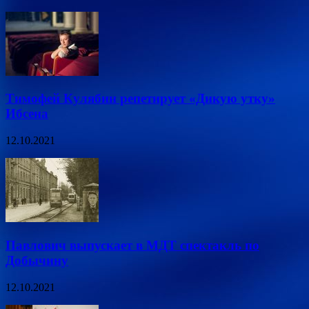
Тимофей Кулябин репетирует «Дикую утку»
Ибсена
12.10.2021
Павлович выпускает в МДТ спектакль по
Добычину
12.10.2021