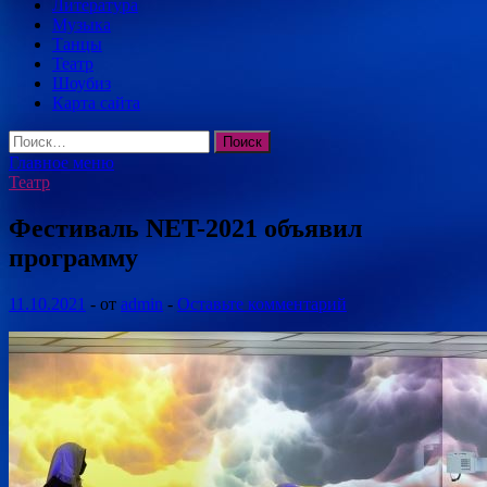
Литература
Музыка
Танцы
Театр
Шоубиз
Карта сайта
Найти:
Главное меню
Театр
Фестиваль NET-2021 объявил
программу
11.10.2021
-
от
admin
-
Оставьте комментарий