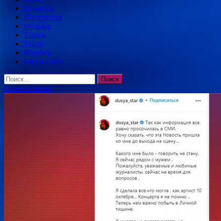
Культура
Литература
Музыка
Танцы
Театр
Шоубиз
Карта сайта
Найти:
Главное меню
Блог