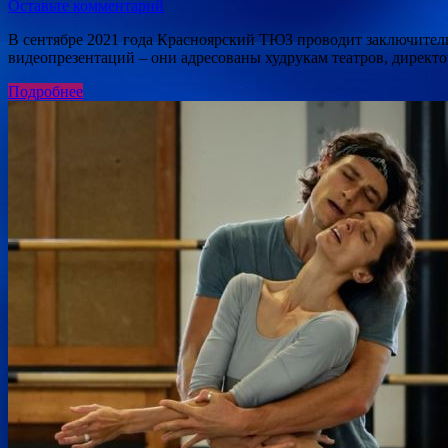
Оставьте комментарий
В сентябре 2021 года Красноярский ТЮЗ проводит заключител
видеопрезентаций – они адресованы худрукам театров, директ
Подробнее