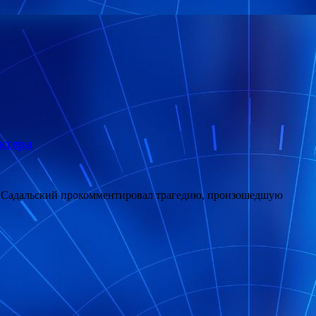
ктера
лав Садальский прокомментировал трагедию, произошедшую