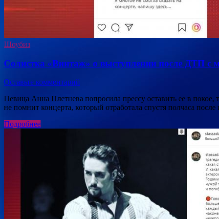
Шоубиз
Солистка «Винтаж» о выступлении после ДТП с 
Оставьте комментарий
Певица Анна Плетнева попросила прессу оставить ее в покое,
не помнит концерта, который отработала спустя полчаса после
Подробнее