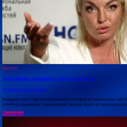
Шоубиз
Волочкова раскрыла свой вес и рост
Оставьте комментарий
Балерина дала советы мечтающим похудеть и поделилась собст
ответила на вопрос, занимающий больше всего ее поклонников
Подробнее