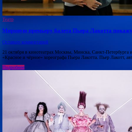
Театр
Мировую премьеру балета Пьера Лакотта покажу
Оставьте комментарий
21 октября в кинотеатрах Москвы, Минска, Санкт-Петербурга 
«Красное и чёрное» хореографа Пьера Лакотта. Пьер Лакотт, а
Подробнее