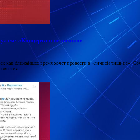
мужем: «Концерта я не помню»
 так как ближайшее время хочет провести в «личной тишине». С
 известия …