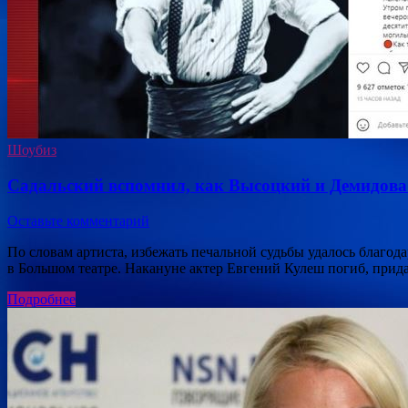
Шоубиз
Садальский вспомнил, как Высоцкий и Демидова 
Оставьте комментарий
По словам артиста, избежать печальной судьбы удалось благо
в Большом театре. Накануне актер Евгений Кулеш погиб, прид
Подробнее