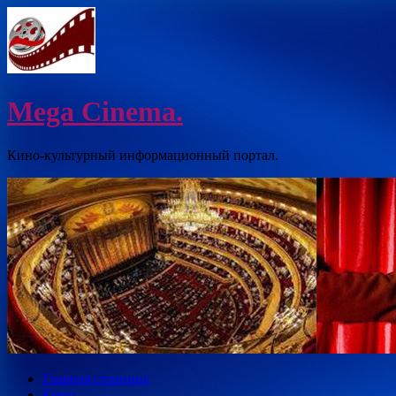
Перейти
к
содержимому
Mega Cinema.
Кино-культурный информационный портал.
Главная страница
Кино