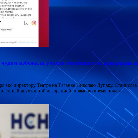
чудом избежали участи погибшего от декорации а
даря экс-директору Театра на Таганке Николаю Дупаку. Станис
авленный двухтонной декорацией, прямо во время показа …