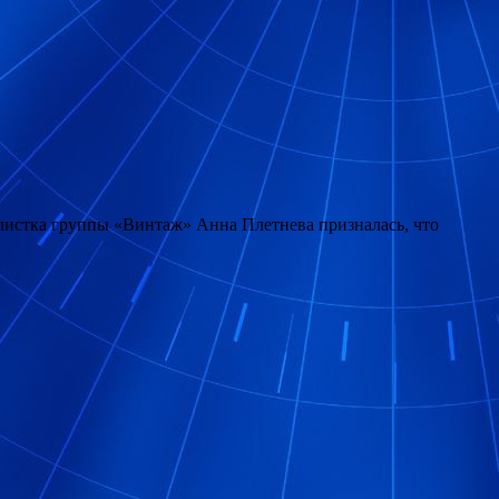
олистка группы «Винтаж» Анна Плетнева призналась, что