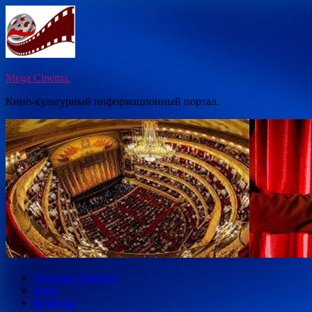
Перейти
к
содержимому
Mega Cinema.
Кино-культурный информационный портал.
Главная страница
Кино
Культура