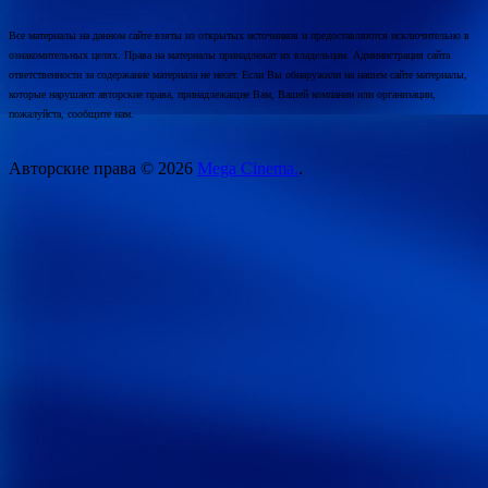
Все материалы на данном сайте взяты из открытых источников и предоставляются исключительно в
ознакомительных целях. Права на материалы принадлежат их владельцам. Администрация сайта
ответственности за содержание материала не несет. Если Вы обнаружили на нашем сайте материалы,
которые нарушают авторские права, принадлежащие Вам, Вашей компании или организации,
пожалуйста, сообщите нам.
Авторские права © 2026
Mega Cinema.
.