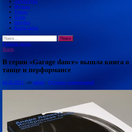
Литература
Музыка
Танцы
Театр
Шоубиз
Карта сайта
Найти:
Главное меню
Театр
В серии «Garage dance» вышла книга о
танце и перформансе
04.10.2021
-
от
admin
-
Оставьте комментарий