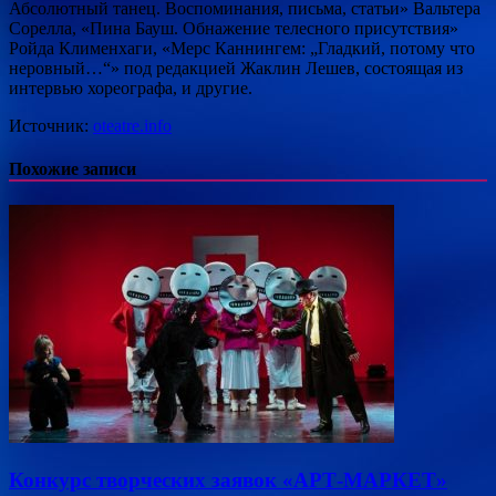
Абсолютный танец. Воспоминания, письма, статьи» Вальтера
Сорелла, «Пина Бауш. Обнажение телесного присутствия»
Ройда Клименхаги, «Мерс Каннингем: „Гладкий, потому что
неровный…“» под редакцией Жаклин Лешев, состоящая из
интервью хореографа, и другие.
Источник:
oteatre.info
Похожие записи
Конкурс творческих заявок «АРТ-МАРКЕТ»