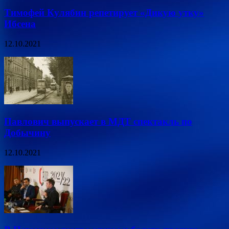
Тимофей Кулябин репетирует «Дикую утку»
Ибсена
12.10.2021
Павлович выпускает в МДТ спектакль по
Добычину
12.10.2021