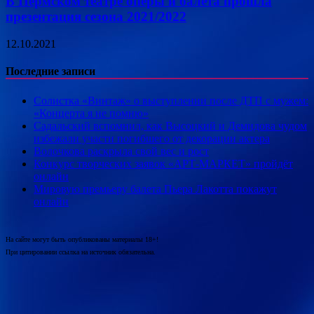
В Пермском театре оперы и балета прошла
презентация сезона 2021/2022
12.10.2021
Последние записи
Солистка «Винтаж» о выступлении после ДТП с мужем:
«Концерта я не помню»
Садальский вспомнил, как Высоцкий и Демидова чудом
избежали участи погибшего от декорации актера
Волочкова раскрыла свой вес и рост
Конкурс творческих заявок «АРТ-МАРКЕТ» пройдёт
онлайн
Мировую премьеру балета Пьера Лакотта покажут
онлайн
На сайте могут быть опубликованы материалы 18+!
При цитировании ссылка на источник обязательна.