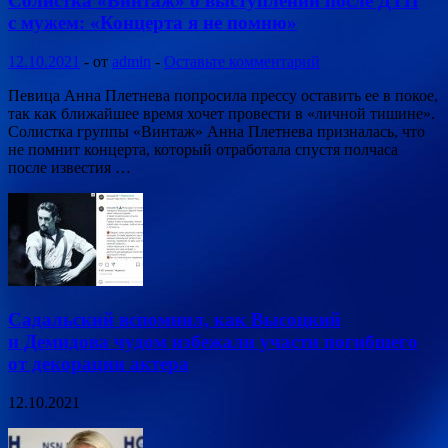
Солистка «Винтаж» о выступлении после ДТП
с мужем: «Концерта я не помню»
12.10.2021
-
от
admin
-
Оставьте комментарий
Певица Анна Плетнева попросила прессу оставить ее в покое,
так как ближайшее время хочет провести в «личной тишине».
Солистка группы «Винтаж» Анна Плетнева призналась, что
не помнит концерта, который отработала спустя полчаса
после известия …
Садальский вспомнил, как Высоцкий
и Демидова чудом избежали участи погибшего
от декорации актера
12.10.2021