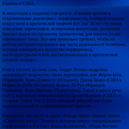
Европы и США.
В аннотации к изданию говорится: «Своими яркими и
откровенными диалогами с перформансом, изобразительным
искусством и критической теорией вот уже 30 лет это новое
поколение хореографов, исчерпывая концепцию движения,
бросает вызов по-прежнему привычному для многих из нас
пониманию танца. Все они буквально требуют, чтобы их
работы интерпретировались как часть радикальной политики,
которая освещается в искусстве перформанса,
постструктуралистской, постколониальной и критической
расовой теориях».
Книга состоит из семи глав. Андре Лепеки подробно
анализирует творчество таких хореографов, как Жером Бель
(Франция), Хуан Домингес (Испания), Триша Браун (США),
Мария Ла Рибо (Испания), Ксавье Ле Руа (Франция,
Германия), Вера Мантеро (Португалия). Также в книге речь
идёт о художнике-концептуалисте Брюсе Наумане (США) и
Уильяме Поупе Эле (США), который работает на стыке
художественной и перформативной практик.
Напомним, что ранее в серии «Garage dance» вышли книги
«Странные танцы. Теории и истории вокруг танцевального
перформанса в России» Анны Козониной, «Мэри Вигман: