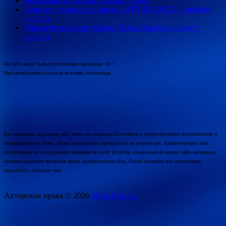
Волочкова раскрыла свой вес и рост
Конкурс творческих заявок «АРТ-МАРКЕТ» пройдёт
онлайн
Мировую премьеру балета Пьера Лакотта покажут
онлайн
На сайте могут быть опубликованы материалы 18+!
При цитировании ссылка на источник обязательна.
Все материалы на данном сайте взяты из открытых источников и предоставляются исключительно в
ознакомительных целях. Права на материалы принадлежат их владельцам. Администрация сайта
ответственности за содержание материала не несет. Если Вы обнаружили на нашем сайте материалы,
которые нарушают авторские права, принадлежащие Вам, Вашей компании или организации,
пожалуйста, сообщите нам.
Авторские права © 2026
Mega Cinema.
.