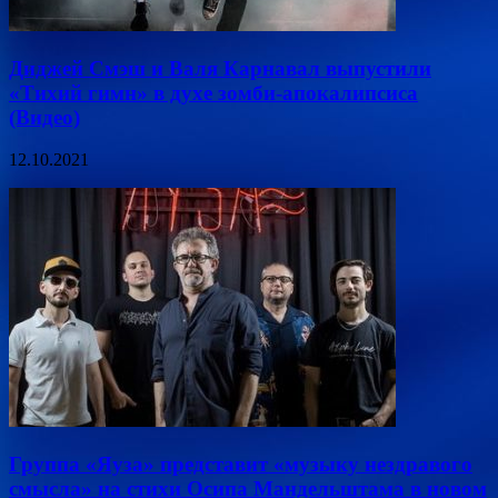
Диджей Смэш и Валя Карнавал выпустили
«Тихий гимн» в духе зомби-апокалипсиса
(Видео)
12.10.2021
Группа «Яуза» представит «музыку нездравого
смысла» на стихи Осипа Мандельштама в новом