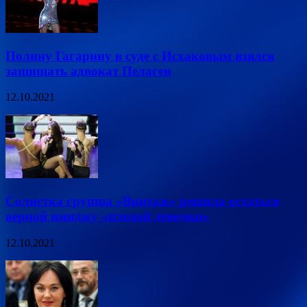
Полину Гагарину в суде с Исхаковым взялся
защищать адвокат Пелагеи
12.10.2021
Солистка группы «Винтаж» решила остаться
верной имиджу «плохой девочки»
12.10.2021