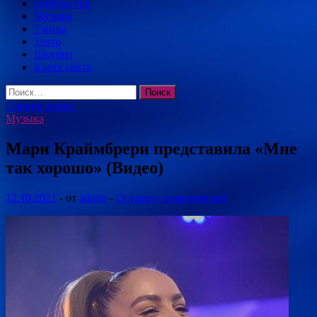
Литература
Музыка
Танцы
Театр
Шоубиз
Карта сайта
Найти:
Главное меню
Музыка
Мари Краймбрери представила «Мне
так хорошо» (Видео)
12.10.2021
-
от
admin
-
Оставьте комментарий