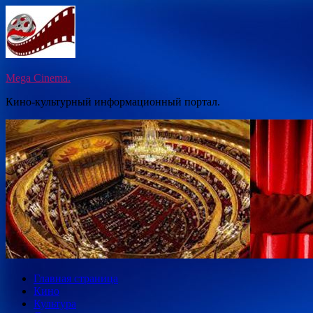
Перейти
к
содержимому
Mega Cinema.
Кино-культурный информационный портал.
Главная страница
Кино
Культура