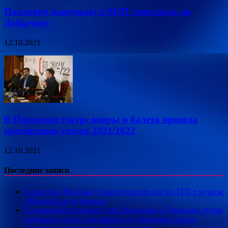
Павлович выпускает в МДТ спектакль по
Добычину
12.10.2021
В Пермском театре оперы и балета прошла
презентация сезона 2021/2022
12.10.2021
Последние записи
Солистка «Винтаж» о выступлении после ДТП с мужем:
«Концерта я не помню»
Садальский вспомнил, как Высоцкий и Демидова чудом
избежали участи погибшего от декорации актера