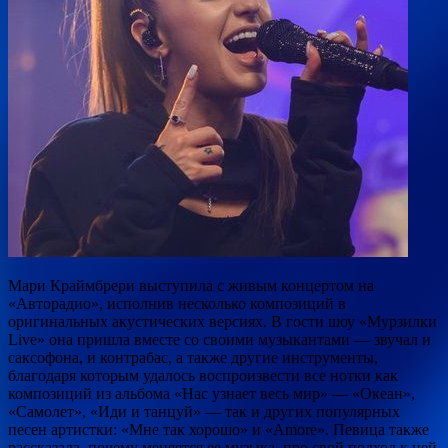
Мари Краймбрери выступила с живым концертом на
«Авторадио», исполнив несколько композиций в
оригинальных акустических версиях. В гости шоу «Мурзилки
Live» она пришла вместе со своими музыкантами — звучал и
саксофона, и контрабас, а также другие инструменты,
благодаря которым удалось воспроизвести все нотки как
композиций из альбома «Нас узнает весь мир» — «Океан»,
«Самолет», «Иди и танцуй» — так и других популярных
песен артистки: «Мне так хорошо» и «Amore». Певица также
рассказала, почему меняется ее музыка, про свой подход к ней