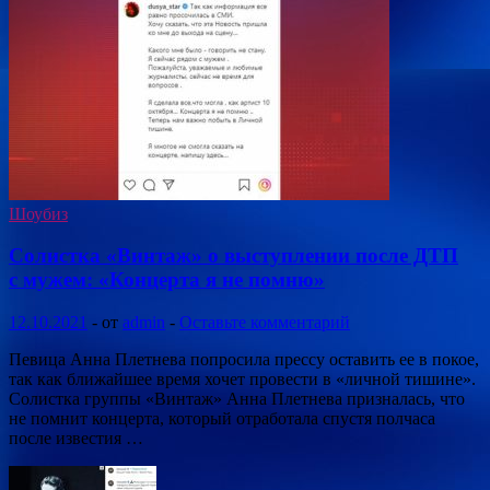
Шоубиз
Солистка «Винтаж» о выступлении после ДТП
с мужем: «Концерта я не помню»
12.10.2021
-
от
admin
-
Оставьте комментарий
Певица Анна Плетнева попросила прессу оставить ее в покое,
так как ближайшее время хочет провести в «личной тишине».
Солистка группы «Винтаж» Анна Плетнева призналась, что
не помнит концерта, который отработала спустя полчаса
после известия …