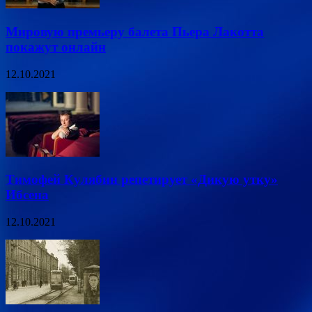
Мировую премьеру балета Пьера Лакотта
покажут онлайн
12.10.2021
Тимофей Кулябин репетирует «Дикую утку»
Ибсена
12.10.2021