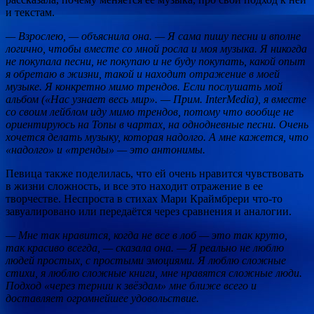
и текстам.
— Взрослею, — объяснила она. — Я сама пишу песни и вполне
логично, чтобы вместе со мной росла и моя музыка. Я никогда
не покупала песни, не покупаю и не буду покупать, какой опыт
я обретаю в жизни, такой и находит отражение в моей
музыке. Я конкретно мимо трендов. Если послушать мой
альбом («Нас узнает весь мир». — Прим. InterMedia), я вместе
со своим лейблом иду мимо трендов, потому что вообще не
ориентируюсь на Топы в чартах, на однодневные песни. Очень
хочется делать музыку, которая надолго. А мне кажется, что
«надолго» и «тренды» — это антонимы.
Певица также поделилась, что ей очень нравится чувствовать
в жизни сложность, и все это находит отражение в ее
творчестве. Неспроста в стихах Мари Краймбрери что-то
завуалировано или передаётся через сравнения и аналогии.
— Мне так нравится, когда не все в лоб — это так круто,
так красиво всегда, — сказала она. — Я реально не люблю
людей простых, с простыми эмоциями. Я люблю сложные
стихи, я люблю сложные книги, мне нравятся сложные люди.
Подход «через тернии к звёздам» мне ближе всего и
доставляет огромнейшее удовольствие.