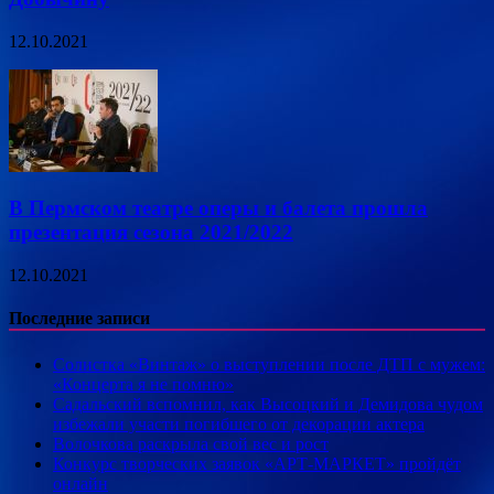
12.10.2021
В Пермском театре оперы и балета прошла
презентация сезона 2021/2022
12.10.2021
Последние записи
Солистка «Винтаж» о выступлении после ДТП с мужем:
«Концерта я не помню»
Садальский вспомнил, как Высоцкий и Демидова чудом
избежали участи погибшего от декорации актера
Волочкова раскрыла свой вес и рост
Конкурс творческих заявок «АРТ-МАРКЕТ» пройдёт
онлайн