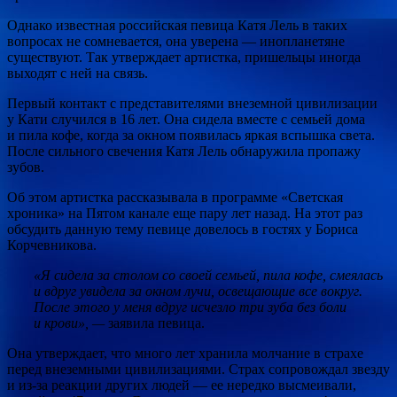
Однако известная российская певица Катя Лель в таких
вопросах не сомневается, она уверена — инопланетяне
существуют. Так утверждает артистка, пришельцы иногда
выходят с ней на связь.
Первый контакт с представителями внеземной цивилизации
у Кати случился в 16 лет. Она сидела вместе с семьей дома
и пила кофе, когда за окном появилась яркая вспышка света.
После сильного свечения Катя Лель обнаружила пропажу
зубов.
Об этом артистка рассказывала в программе «Светская
хроника» на Пятом канале еще пару лет назад. На этот раз
обсудить данную тему певице довелось в гостях у Бориса
Корчевникова.
«Я сидела за столом со своей семьей, пила кофе, смеялась
и вдруг увидела за окном лучи, освещающие все вокруг.
После этого у меня вдруг исчезло три зуба без боли
и крови», —
заявила певица.
Она утверждает, что много лет хранила молчание в страхе
перед внеземными цивилизациями. Страх сопровождал звезду
и из-за реакции других людей — ее нередко высмеивали,