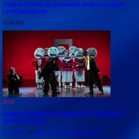
Лариса Гузеева из больницы вышла на связь
с поклонниками
12.10.2021
Театр
Конкурс творческих заявок «АРТ-МАРКЕТ»
пройдёт онлайн
12.10.2021
-
от
admin
-
Оставьте комментарий