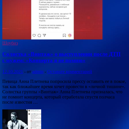
Шоубиз
Солистка «Винтаж» о выступлении после ДТП
с мужем: «Концерта я не помню»
12.10.2021
-
от
admin
-
Оставьте комментарий
Певица Анна Плетнева попросила прессу оставить ее в покое,
так как ближайшее время хочет провести в «личной тишине».
Солистка группы «Винтаж» Анна Плетнева призналась, что
не помнит концерта, который отработала спустя полчаса
после известия …