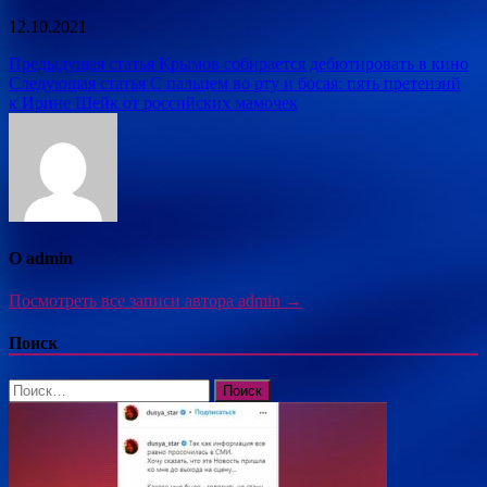
12.10.2021
Навигация
Предыдущая статья
Крымов собирается дебютировать в кино
Следующая статья
С пальцем во рту и босая: пять претензий
по
к Ирине Шейк от российских мамочек
записям
О admin
Посмотреть все записи автора admin →
Поиск
Найти: