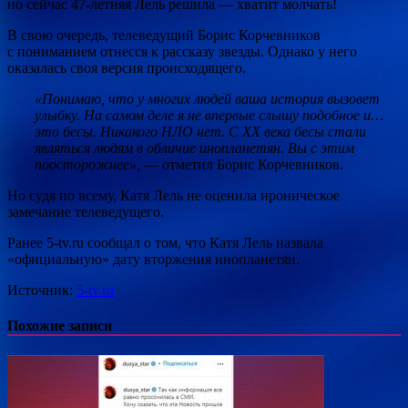
но сейчас 47-летняя Лель решила — хватит молчать!
В свою очередь, телеведущий Борис Корчевников
с пониманием отнесся к рассказу звезды. Однако у него
оказалась своя версия происходящего.
«Понимаю, что у многих людей ваша история вызовет
улыбку. На самом деле я не впервые слышу подобное и…
это бесы. Никакого НЛО нет. С XX века бесы стали
являться людям в обличие инопланетян. Вы с этим
поосторожнее»,
— отметил Борис Корчевников.
Но судя по всему, Катя Лель не оценила ироническое
замечание телеведущего.
Ранее 5-tv.ru сообщал о том, что Катя Лель назвала
«официальную» дату вторжения инопланетян.
Источник:
5-tv.ru
Похожие записи