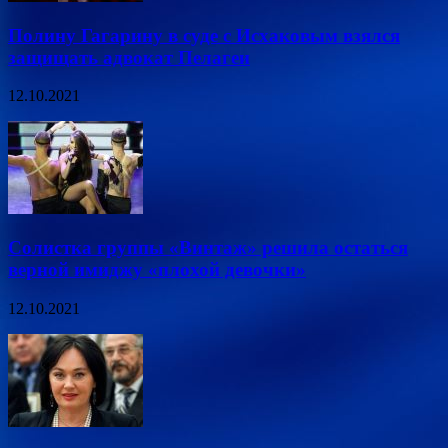
Полину Гагарину в суде с Исхаковым взялся
защищать адвокат Пелагеи
12.10.2021
Солистка группы «Винтаж» решила остаться
верной имиджу «плохой девочки»
12.10.2021