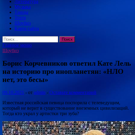
Литература
Музыка
Танцы
Театр
Шоубиз
Карта сайта
Найти:
Главное меню
Шоубиз
Борис Корчевников ответил Кате Лель
на историю про инопланетян: «НЛО
нет, это бесы»
09.10.2021
-
от
admin
-
Оставьте комментарий
Известная российская певица поспорила с телеведущим,
который не верит в существование внеземных цивилизаций.
Тогда кто украл у артистки три зуба?