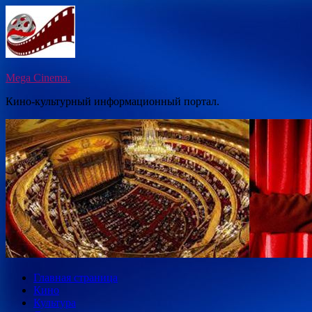
Перейти
к
содержимому
Mega Cinema.
Кино-культурный информационный портал.
Главная страница
Кино
Культура