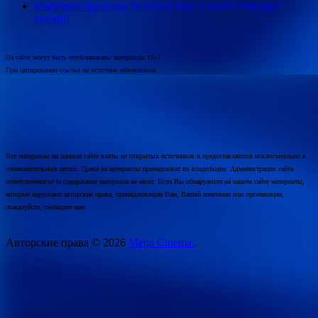
Мировую премьеру балета Пьера Лакотта покажут
онлайн
На сайте могут быть опубликованы материалы 18+!
При цитировании ссылка на источник обязательна.
Все материалы на данном сайте взяты из открытых источников и предоставляются исключительно в
ознакомительных целях. Права на материалы принадлежат их владельцам. Администрация сайта
ответственности за содержание материала не несет. Если Вы обнаружили на нашем сайте материалы,
которые нарушают авторские права, принадлежащие Вам, Вашей компании или организации,
пожалуйста, сообщите нам.
Авторские права © 2026
Mega Cinema.
.