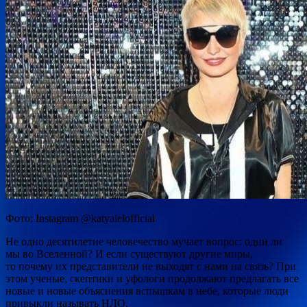
Фото: Instagram @katyalelofficial
Не одно десятилетие человечество мучает вопрос: одни ли
мы во Вселенной? И если существуют другие миры,
то почему их представители не выходят с нами на связь? При
этом ученые, скептики и уфологи продолжают предлагать все
новые и новые объяснения вспышкам в небе, которые люди
привыкли называть НЛО.