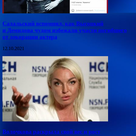
Садальский вспомнил, как Высоцкий
и Демидова чудом избежали участи погибшего
от декорации актера
12.10.2021
Волочкова раскрыла свой вес и рост