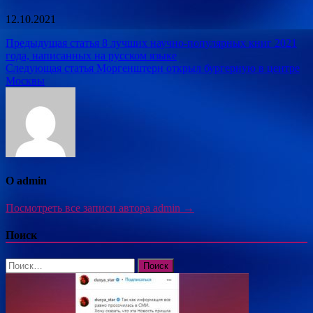
12.10.2021
Навигация
Предыдущая статья
8 лучших научно-популярных книг 2021
года, написанных на русском языке
по
Следующая статья
Моргенштерн открыл бургерную в центре
записям
Москвы
О admin
Посмотреть все записи автора admin →
Поиск
Найти: