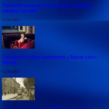
Мировую премьеру балета Пьера Лакотта
покажут онлайн
12.10.2021
Тимофей Кулябин репетирует «Дикую утку»
Ибсена
12.10.2021
Павлович выпускает в МДТ спектакль по