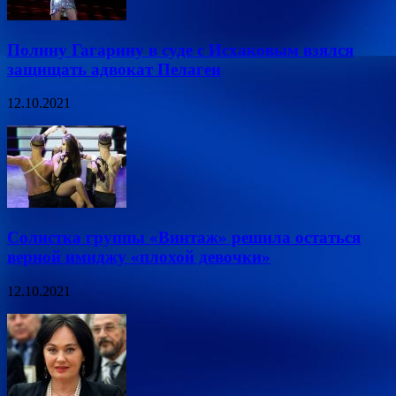
Полину Гагарину в суде с Исхаковым взялся
защищать адвокат Пелагеи
12.10.2021
Солистка группы «Винтаж» решила остаться
верной имиджу «плохой девочки»
12.10.2021