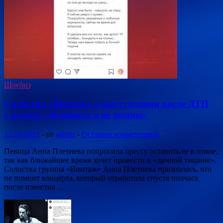
Шоубиз
Солистка «Винтаж» о выступлении после ДТП
с мужем: «Концерта я не помню»
12.10.2021
-
от
admin
-
Оставьте комментарий
Певица Анна Плетнева попросила прессу оставить ее в покое,
так как ближайшее время хочет провести в «личной тишине».
Солистка группы «Винтаж» Анна Плетнева призналась, что
не помнит концерта, который отработала спустя полчаса
после известия …