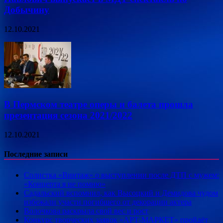
Добычину
12.10.2021
В Пермском театре оперы и балета прошла
презентация сезона 2021/2022
12.10.2021
Последние записи
Солистка «Винтаж» о выступлении после ДТП с мужем:
«Концерта я не помню»
Садальский вспомнил, как Высоцкий и Демидова чудом
избежали участи погибшего от декорации актера
Волочкова раскрыла свой вес и рост
Конкурс творческих заявок «АРТ-МАРКЕТ» пройдёт