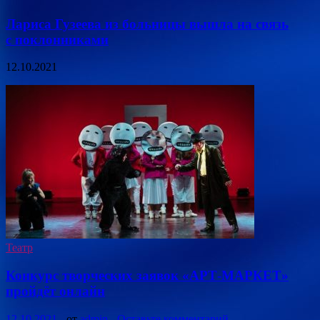
Лариса Гузеева из больницы вышла на связь
с поклонниками
12.10.2021
Театр
Конкурс творческих заявок «АРТ-МАРКЕТ»
пройдёт онлайн
12.10.2021
-
от
admin
-
Оставьте комментарий