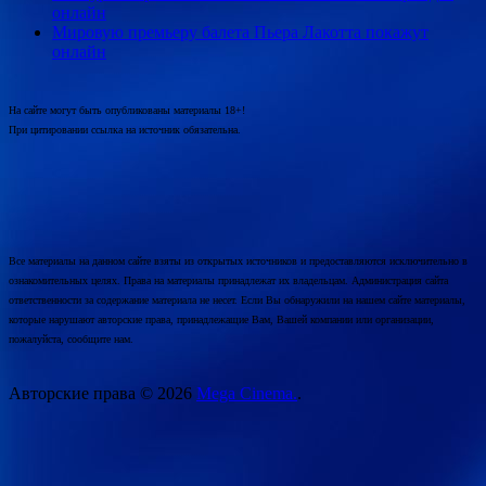
онлайн
Мировую премьеру балета Пьера Лакотта покажут
онлайн
На сайте могут быть опубликованы материалы 18+!
При цитировании ссылка на источник обязательна.
Все материалы на данном сайте взяты из открытых источников и предоставляются исключительно в
ознакомительных целях. Права на материалы принадлежат их владельцам. Администрация сайта
ответственности за содержание материала не несет. Если Вы обнаружили на нашем сайте материалы,
которые нарушают авторские права, принадлежащие Вам, Вашей компании или организации,
пожалуйста, сообщите нам.
Авторские права © 2026
Mega Cinema.
.