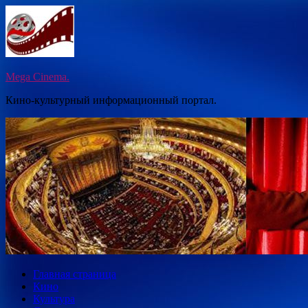
Перейти
к
содержимому
Mega Cinema.
Кино-культурный информационный портал.
Главная страница
Кино
Культура