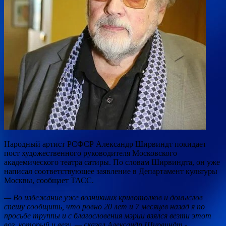
Народный артист РСФСР Александр Ширвиндт покидает
пост художественного руководителя Московского
академического театра сатиры. По словам Ширвиндта, он уже
написал соответствующее заявление в Департамент культуры
Москвы, сообщает ТАСС.
— Во избежание уже возникших
кривотолков и домыслов
спешу сообщить, что ровно 20 лет и 7 месяцев назад я по
просьбе труппы и с благословения мэрии взялся везти этот
воз, который и везу, — сказал Александр Ширвиндт.-