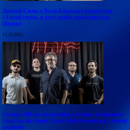
Диджей Смэш и Валя Карнавал выпустили
«Тихий гимн» в духе зомби-апокалипсиса
(Видео)
12.10.2021
Группа «Яуза» представит «музыку нездравого
смысла» на стихи Осипа Мандельштама в новом
альбоме