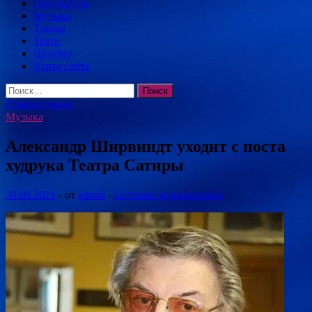
Литература
Музыка
Танцы
Театр
Шоубиз
Карта сайта
Найти:
Главное меню
Музыка
Александр Ширвиндт уходит с поста
худрука Театра Сатиры
30.09.2021
-
от
admin
-
Оставьте комментарий