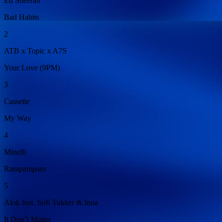
Ed Sheeran
Bad Habits
2
ATB x Topic x A7S
Your Love (9PM)
3
Cassette
My Way
4
Minelli
Rampampam
5
Alok feat. Sofi Tukker & Inna
It Don’t Matter