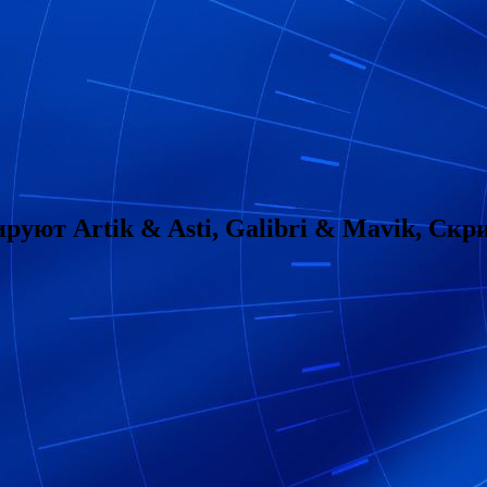
ют Artik & Asti, Galibri & Mavik, Скрип