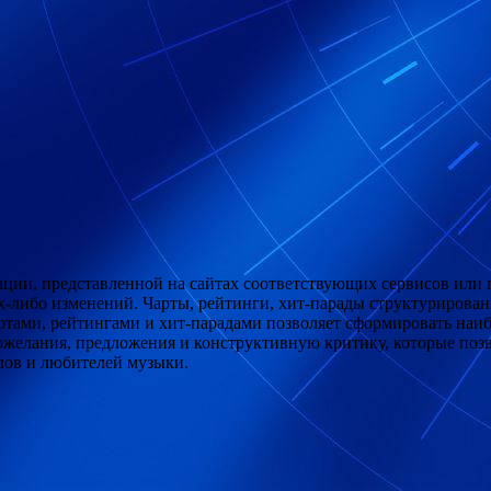
мации, представленной на сайтах соответствующих сервисов ил
х-либо изменений. Чарты, рейтинги, хит-парады
структурированы
артами, рейтингами и хит-парадами позволяет сформировать на
пожелания, предложения и конструктивную критику, которые поз
лов и любителей музыки.