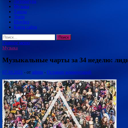
Литература
Музыка
Танцы
Театр
Шоубиз
Карта сайта
Найти:
Главное меню
Музыка
Музыкальные чарты за 34 неделю: лидиру
07.10.2021
-
от
admin
-
Оставьте комментарий