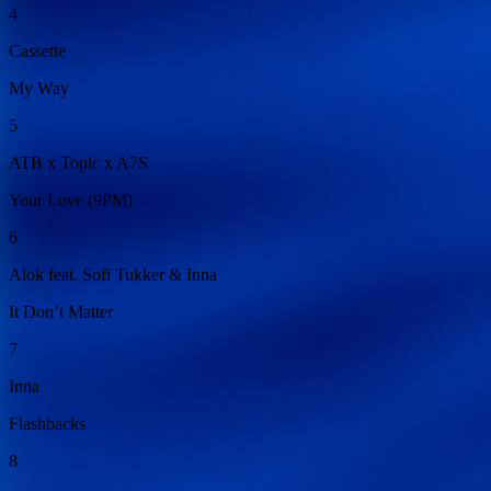
4
Cassette
My Way
5
ATB x Topic x A7S
Your Love (9PM)
6
Alok feat. Sofi Tukker & Inna
It Don’t Matter
7
Inna
Flashbacks
8