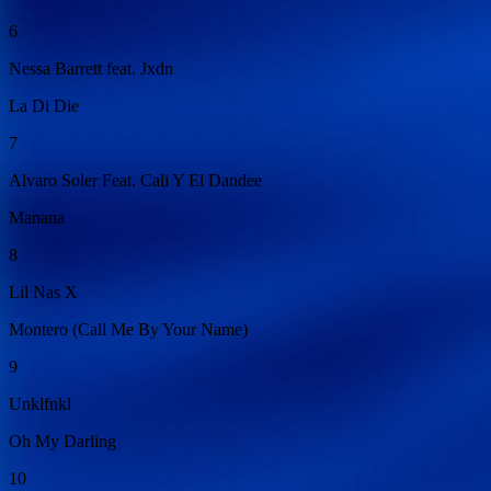
6
Nessa Barrett feat. Jxdn
La Di Die
7
Alvaro Soler Feat. Cali Y El Dandee
Manana
8
Lil Nas X
Montero (Call Me By Your Name)
9
Unklfnkl
Oh My Darling
10