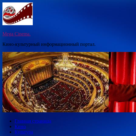
Перейти
к
содержимому
Mega Cinema.
Кино-культурный информационный портал.
Главная страница
Кино
Культура