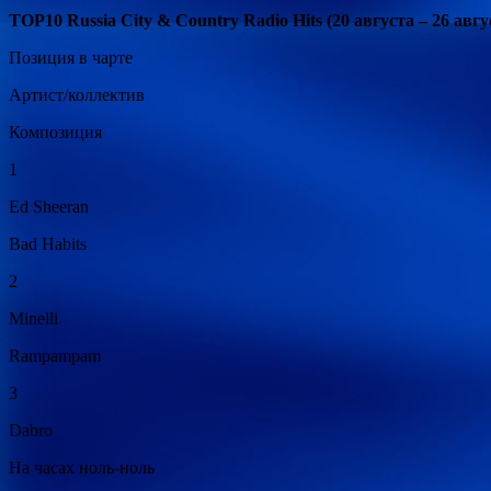
TOP10 Russia City & Country Radio Hits (20 августа – 26 авгу
Позиция в чарте
Артист/коллектив
Композиция
1
Ed Sheeran
Bad Habits
2
Minelli
Rampampam
3
Dabro
На часах ноль-ноль