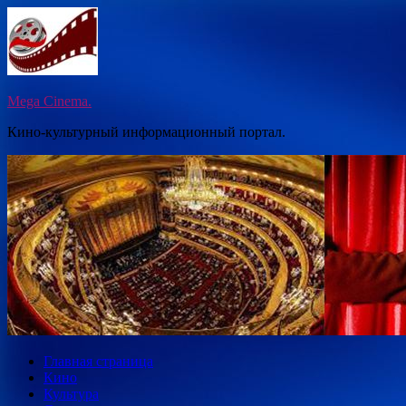
Перейти
к
содержимому
Mega Cinema.
Кино-культурный информационный портал.
Главная страница
Кино
Культура