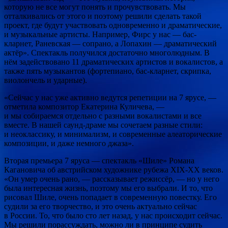
которую не все могут понять и прочувствовать. Мы
отталкивались от этого и поэтому решили сделать такой
проект, где будут участвовать одновременно и драматические,
и музыкальные артисты. Например, Фирс у нас — бас-
кларнет, Раневская — сопрано, а Лопахин — драматический
актёр». Спектакль получился достаточно многолюдным. В
нём задействовано 11 драматических артистов и вокалистов, а
также пять музыкантов (фортепиано, бас-кларнет, скрипка,
виолончель и ударные).
«Сейчас у нас уже активно ведутся репетиции на 7 ярусе, —
отметила композитор Екатерина Куличева, —
и мы собираемся отдельно с разными вокалистами и все
вместе. В нашей саунд-драме мы сочетаем разные стили:
и неоклассику, и минимализм, и современные алеаторические
композиции, и даже немного джаза».
Вторая премьера 7 яруса — спектакль «Шиле» Романа
Кагановича об австрийском художнике рубежа XIX-XX веков.
«Он умер очень рано, — рассказывает режиссёр, — но у него
была интересная жизнь, поэтому мы его выбрали. И то, что
рисовал Шиле, очень попадает в современную повестку. Его
судили за его творчество, и это очень актуально сейчас
в России. То, что было сто лет назад, у нас происходит сейчас.
Мы решили порассуждать, можно ли в принципе судить