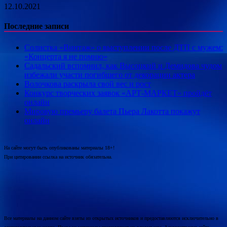
12.10.2021
Последние записи
Солистка «Винтаж» о выступлении после ДТП с мужем:
«Концерта я не помню»
Садальский вспомнил, как Высоцкий и Демидова чудом
избежали участи погибшего от декорации актера
Волочкова раскрыла свой вес и рост
Конкурс творческих заявок «АРТ-МАРКЕТ» пройдёт
онлайн
Мировую премьеру балета Пьера Лакотта покажут
онлайн
На сайте могут быть опубликованы материалы 18+!
При цитировании ссылка на источник обязательна.
Все материалы на данном сайте взяты из открытых источников и предоставляются исключительно в