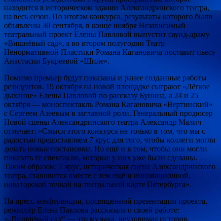
находится в историческом здании Александринского театра,
на весь сезон. По итогам конкурса, результаты которого были
объявлены 30 сентября, в конце ноября Независимый
театральный проект Елены Павловой выпустит саунд-драму
«Вишнёвый сад», а во втором полугодии Театр
Ненормативной Пластики Романа Кагановича поставит пьесу
Анастасии Букреевой «Шиле».
Помимо премьер будут показаны и ранее созданные работы
резидентов. 19 октября на новой площадке сыграют «Лёгкое
дыхание» Елены Павловой по рассказу Бунина, а 24 и 25
октября — моноспектакль Романа Кагановича «Вертинский»
с Сергеем Азеевым в заглавной роли. Генеральный продюсер
Новой сцены Александринского театра Александр Малич
отмечает: «Смысл этого конкурса не только в том, что мы с
радостью предоставляем 7 ярус для того, чтобы коллеги могли
делать новые постановки. Но ещё и в том, чтобы они могли
показать те спектакли, которые у них уже были сделаны.
Таким образом, 7 ярус, историческая сцена Александринского
театра, становится вместе с тем ещё и инновационной,
новаторской точкой на театральной карте Петербурга».
На пресс-конференции, посвящённой презентации проекта,
режиссёр Елена Павлова рассказала о своей работе:
«„Вишнёвый сад“ — это музыка, неуловимая история,