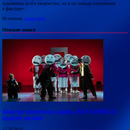
художника за его творчество, ну и по поводу отношения
к фактуре».
Источник:
oteatre.info
Похожие записи
Конкурс творческих заявок «АРТ-МАРКЕТ»
пройдёт онлайн
12.10.2021