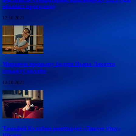
объявил программу
12.10.2021
Мировую премьеру балета Пьера Лакотта
покажут онлайн
12.10.2021
Тимофей Кулябин репетирует «Дикую утку»
Ибсена