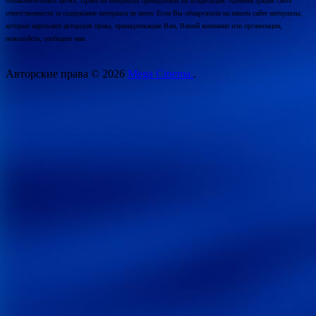
ознакомительных целях. Права на материалы принадлежат их владельцам. Администрация сайта
ответственности за содержание материала не несет. Если Вы обнаружили на нашем сайте материалы,
которые нарушают авторские права, принадлежащие Вам, Вашей компании или организации,
пожалуйста, сообщите нам.
Авторские права © 2026
Mega Cinema.
.