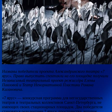
Названы победители проекта Александринского театра «7
ярус». Право выпустить спектакли на его площадке получили
Независимый театральный проект режиссёра Елены
Павловой и Театр Ненормативной Пластики Романа
Кагановича.
«7 ярус» — конкурсная программа для
негосударственных
театров и театральных коллективов Санкт-Петербурга, не
имеющих своих стационарных площадок. Два победителя
становятся резидентами 7 яруса, пространства, которое