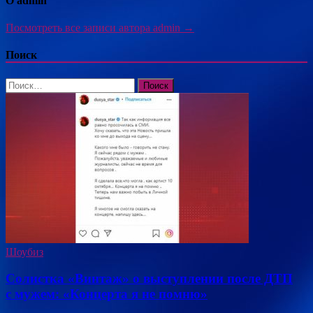
О admin
Посмотреть все записи автора admin →
Поиск
Найти:
Шоубиз
Солистка «Винтаж» о выступлении после ДТП
с мужем: «Концерта я не помню»