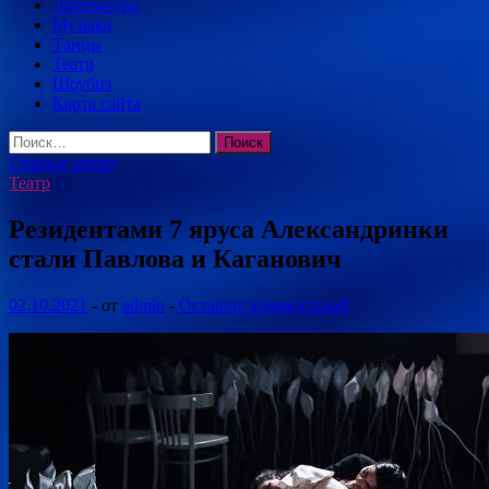
Литература
Музыка
Танцы
Театр
Шоубиз
Карта сайта
Найти:
Главное меню
Театр
Резидентами 7 яруса Александринки
стали Павлова и Каганович
02.10.2021
-
от
admin
-
Оставьте комментарий