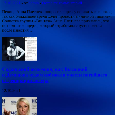
12.10.2021
-
от
admin
-
Оставьте комментарий
Певица Анна Плетнева попросила прессу оставить ее в покое,
так как ближайшее время хочет провести в «личной тишине».
Солистка группы «Винтаж» Анна Плетнева призналась, что
не помнит концерта, который отработала спустя полчаса
после известия …
Садальский вспомнил, как Высоцкий
и Демидова чудом избежали участи погибшего
от декорации актера
12.10.2021