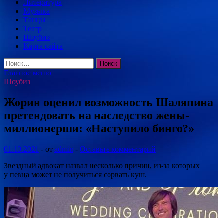
Литература
Музыка
Танцы
Театр
Шоубиз
Карта сайта
Найти:
Главное меню
Шоубиз
Жорин оценил возможность Шаляпина
претендовать на наследство жены-
миллионерши: «Наступило бинго?»
01.10.2021
-
от
admin
-
Оставьте комментарий
Звездный адвокат назвал несколько причин, из-за которых
у певца может не получиться сорвать куш.