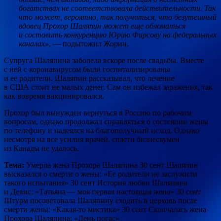
богатствах не соответствовала действительности. Так
что может, вероятно, так получиться, что безутешный
вдовец Прохор Шаляпин может еще обломаться
и составить конкуренцию Юрию Фирсову на федеральных
каналах»
, — подытожил Жорин.
Супруга Шаляпина заболела вскоре после свадьбы. Вместе
с ней с коронавирусом были госпитализированы
и ее родители. Шаляпин рассказывал, что лечение
в США стоит не малых денег. Сам он избежал заражения, так
как вовремя вакцинировался.
Прохор был вынужден вернуться в Россию по рабочим
вопросам, однако продолжал справляться о состоянии жены
по телефону и надеялся на благополучный исход. Однако
несмотря на все усилия врачей, спасти бизнесвумен
из Канады не удалось.
Тема:
Умерла жена Прохора Шаляпина 30 сент Шаляпин
высказался о смерти о жены: «Ее родители не заслужили
такого испытания» 30 сент История любви Шаляпина
и Девис: «Татьяна — моя первая настоящая жена» 30 сент
Штурм посоветовала Шаляпину сходить в церковь после
смерти жены: «Какая-то мистика» 30 сент Скончалась жена
Прохора Шаляпина: «День погас»