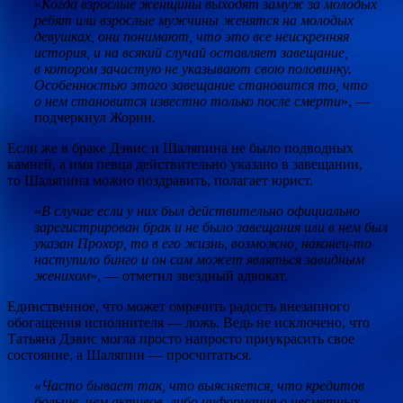
«
Когда взрослые женщины выходят замуж за молодых
ребят или взрослые мужчины женятся на молодых
девушках, они понимают, что это все неискренняя
история, и на всякий случай оставляет завещание,
в котором зачастую не указывают свою половинку.
Особенностью этого завещание становится то, что
о нем становится известно только после смерти
», —
подчеркнул Жорин.
Если же в браке Дэвис и Шаляпина не было подводных
камней, а имя певца действительно указано в завещании,
то Шаляпина можно поздравить, полагает юрист.
«
В случае если у них был действительно официально
зарегистрирован брак и не было завещания или в нем был
указан Прохор, то в его жизнь, возможно, наконец-то
наступило бинго и он сам может являться завидным
женихом
», — отметил звездный адвокат.
Единственное, что может омрачить радость внезапного
обогащения исполнителя — ложь. Ведь не исключено, что
Татьяна Дэвис могла просто напросто приукрасить свое
состояние, а Шаляпин — просчитаться.
«Часто бывает так, что выясняется, что кредитов
больше, чем активов, либо информация о несметных