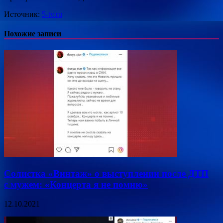
Источник:
5-tv.ru
Похожие записи
Солистка «Винтаж» о выступлении после ДТП
с мужем: «Концерта я не помню»
12.10.2021