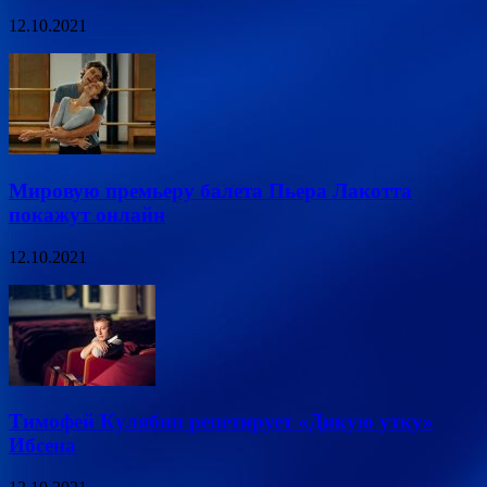
12.10.2021
Мировую премьеру балета Пьера Лакотта
покажут онлайн
12.10.2021
Тимофей Кулябин репетирует «Дикую утку»
Ибсена