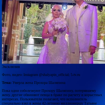
Эксклюзив
Фото, видео: Instagram @shalyapin_official; 5-tv.ru
Тема:
Умерла жена Прохора Шаляпина
Пока одни соболезнуют Прохору Шаляпину, потерявшему
жену, другие обвиняют певца в браке по расчету и корыстных
интересах. Пользователи полагают, что исполнитель
специально взял в жены 42-летнюю миллионершу Татьяне