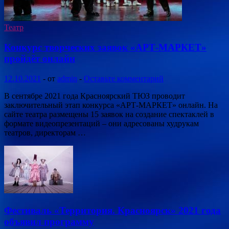
Театр
Конкурс творческих заявок «АРТ-МАРКЕТ»
пройдёт онлайн
12.10.2021
-
от
admin
-
Оставьте комментарий
В сентябре 2021 года Красноярский ТЮЗ проводит
заключительный этап конкурса «АРТ-МАРКЕТ» онлайн. На
сайте театра размещены 15 заявок на создание спектаклей в
формате видеопрезентаций – они адресованы худрукам
театров, директорам …
Фестиваль «Территория. Красноярск» 2021 года
объявил программу