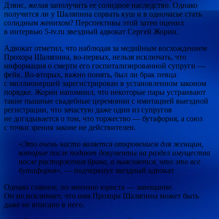
Дэвис, желая заполучить ее солидное наследство. Однако
получится ли у Шаляпина сорвать куш и в одночасье стать
солидным женихом? Перспективы этой затеи оценил
в интервью 5-tv.ru звездный адвокат Сергей Жорин.
Адвокат отметил, что наблюдая за медийным восхождением
Прохора Шаляпина, во-первых, нельзя исключать, что
информация о смерти его госпитализированной супруги —
фейк. Во-вторых, важно понять, был ли брак певца
с миллионершей зарегистрирован в установленном законом
порядке. Жорин напомнил, что некоторые пары устраивают
такие пышные свадебные церемонии с имитацией выездной
регистрации, что зачастую даже один из супругов
не догадывается о том, что торжество — бутафория, а союз
с точки зрения законе не действителен.
«
Это очень часто является откровением для женщин,
которые после подают документы на раздел имущества
после расторжения брака, а выясняется, что это все
бутафория
», — подчеркнул звездный адвокат
Однако главное, по мнению юриста — завещание.
Он не исключает, что имя Прохора Шаляпина может быть
даже не вписано в него.