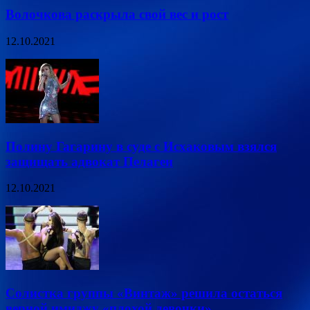
Волочкова раскрыла свой вес и рост
12.10.2021
Полину Гагарину в суде с Исхаковым взялся
защищать адвокат Пелагеи
12.10.2021
Солистка группы «Винтаж» решила остаться
верной имиджу «плохой девочки»