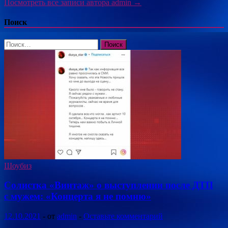
Посмотреть все записи автора admin →
Поиск
Найти:
Шоубиз
Солистка «Винтаж» о выступлении после ДТП
с мужем: «Концерта я не помню»
12.10.2021
-
от
admin
-
Оставьте комментарий