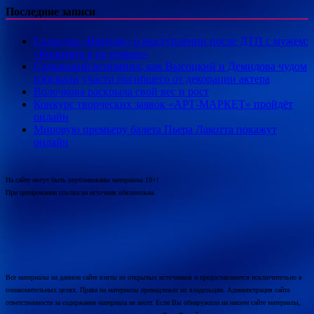
Последние записи
Солистка «Винтаж» о выступлении после ДТП с мужем:
«Концерта я не помню»
Садальский вспомнил, как Высоцкий и Демидова чудом
избежали участи погибшего от декорации актера
Волочкова раскрыла свой вес и рост
Конкурс творческих заявок «АРТ-МАРКЕТ» пройдёт
онлайн
Мировую премьеру балета Пьера Лакотта покажут
онлайн
На сайте могут быть опубликованы материалы 18+!
При цитировании ссылка на источник обязательна.
Все материалы на данном сайте взяты из открытых источников и предоставляются исключительно в
ознакомительных целях. Права на материалы принадлежат их владельцам. Администрация сайта
ответственности за содержание материала не несет. Если Вы обнаружили на нашем сайте материалы,