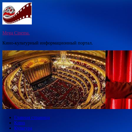
Перейти
к
содержимому
Mega Cinema.
Кино-культурный информационный портал.
Главная страница
Кино
Культура