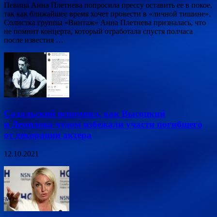
Певица Анна Плетнева попросила прессу оставить ее в покое,
так как ближайшее время хочет провести в «личной тишине».
Солистка группы «Винтаж» Анна Плетнева призналась, что
не помнит концерта, который отработала спустя полчаса
после известия …
Садальский вспомнил, как Высоцкий
и Демидова чудом избежали участи погибшего
от декорации актера
12.10.2021