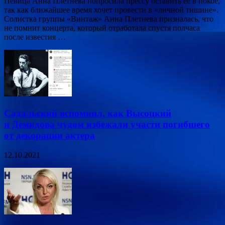
Певица Анна Плетнева попросила прессу оставить ее в покое,
так как ближайшее время хочет провести в «личной тишине».
Солистка группы «Винтаж» Анна Плетнева призналась, что
не помнит концерта, который отработала спустя полчаса
после известия …
Садальский вспомнил, как Высоцкий
и Демидова чудом избежали участи погибшего
от декорации актера
12.10.2021