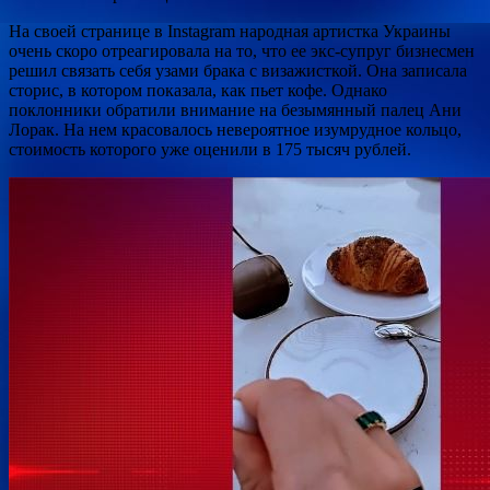
На своей странице в Instagram народная артистка Украины
очень скоро отреагировала на то, что ее экс-супруг бизнесмен
решил связать себя узами брака с визажисткой. Она записала
сторис, в котором показала, как пьет кофе. Однако
поклонники обратили внимание на безымянный палец Ани
Лорак. На нем красовалось невероятное изумрудное кольцо,
стоимость которого уже оценили в 175 тысяч рублей.