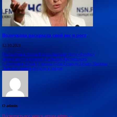
Волочкова раскрыла свой вес и рост
12.10.2021
Навигация
Предыдущая статья
Новосибирский театр «Глобус»
представит программу к юбилею Достоевского
по
Следующая статья
У звезды «Дон Сезар де Базан» Натальи
записям
Лапиной нашли опухоль в сердце
О admin
Посмотреть все записи автора admin →