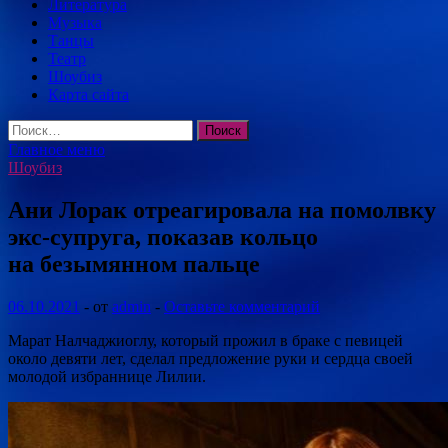
Литература
Музыка
Танцы
Театр
Шоубиз
Карта сайта
Найти:
Главное меню
Шоубиз
Ани Лорак отреагировала на помолвку
экс-супруга, показав кольцо
на безымянном пальце
06.10.2021
-
от
admin
-
Оставьте комментарий
Марат Налчаджиоглу, который прожил в браке с певицей
около девяти лет, сделал предложение руки и сердца своей
молодой избраннице Лилии.