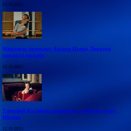
12.10.2021
Мировую премьеру балета Пьера Лакотта
покажут онлайн
12.10.2021
Тимофей Кулябин репетирует «Дикую утку»
Ибсена
12.10.2021