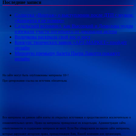
Последние записи
Солистка «Винтаж» о выступлении после ДТП с мужем:
«Концерта я не помню»
Садальский вспомнил, как Высоцкий и Демидова чудом
избежали участи погибшего от декорации актера
Волочкова раскрыла свой вес и рост
Конкурс творческих заявок «АРТ-МАРКЕТ» пройдёт
онлайн
Мировую премьеру балета Пьера Лакотта покажут
онлайн
На сайте могут быть опубликованы материалы 18+!
При цитировании ссылка на источник обязательна.
Все материалы на данном сайте взяты из открытых источников и предоставляются исключительно в
ознакомительных целях. Права на материалы принадлежат их владельцам. Администрация сайта
ответственности за содержание материала не несет. Если Вы обнаружили на нашем сайте материалы,
которые нарушают авторские права, принадлежащие Вам, Вашей компании или организации,