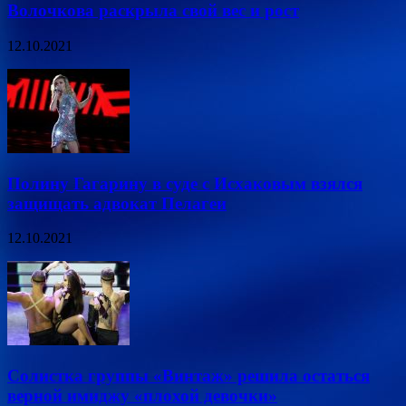
Волочкова раскрыла свой вес и рост
12.10.2021
Полину Гагарину в суде с Исхаковым взялся
защищать адвокат Пелагеи
12.10.2021
Солистка группы «Винтаж» решила остаться
верной имиджу «плохой девочки»