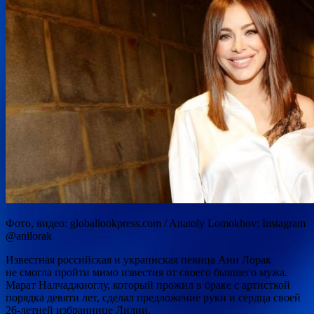
Фото, видео: globallookpress.com / Anatoly Lomokhov; Instagram
@anilorak
Известная российская и украинская певица Ани Лорак
не смогла пройти мимо известия от своего бывшего мужа.
Марат Налчаджиоглу, который прожил в браке с артисткой
порядка девяти лет, сделал предложение руки и сердца своей
26-летней избраннице Лилии.