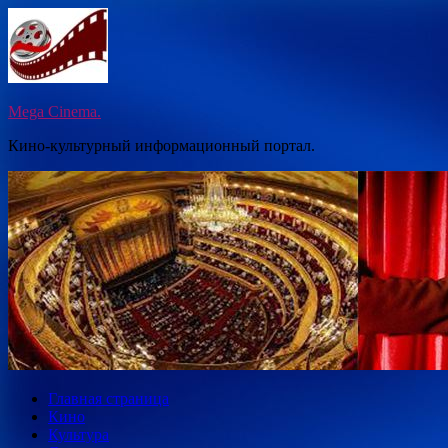
Перейти
к
содержимому
Mega Cinema.
Кино-культурный информационный портал.
Главная страница
Кино
Культура