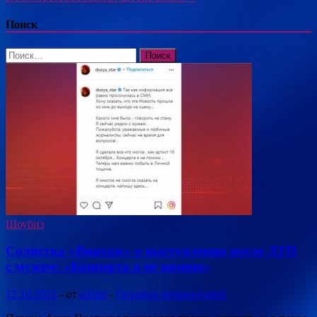
Поиск
Найти:
Шоубиз
Солистка «Винтаж» о выступлении после ДТП
с мужем: «Концерта я не помню»
12.10.2021
-
от
admin
-
Оставьте комментарий