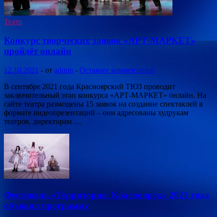
Театр
Конкурс творческих заявок «АРТ-МАРКЕТ»
пройдёт онлайн
12.10.2021
-
от
admin
-
Оставьте комментарий
В сентябре 2021 года Красноярский ТЮЗ проводит
заключительный этап конкурса «АРТ-МАРКЕТ» онлайн. На
сайте театра размещены 15 заявок на создание спектаклей в
формате видеопрезентаций – они адресованы худрукам
театров, директорам …
Фестиваль «Территория. Красноярск» 2021 года
объявил программу