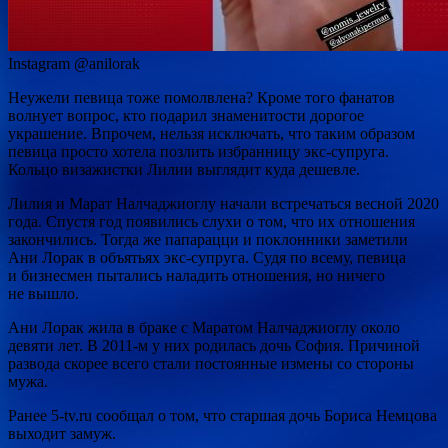
Instagram @anilorak
Неужели певица тоже помолвлена? Кроме того фанатов
волнует вопрос, кто подарил знаменитости дорогое
украшение. Впрочем, нельзя исключать, что таким образом
певица просто хотела позлить избранницу экс-супруга.
Кольцо визажистки Лилии выглядит куда дешевле.
Лилия и Марат Налчаджиоглу начали встречаться весной 2020
года. Спустя год появились слухи о том, что их отношения
закончились. Тогда же папарацци и поклонники заметили
Ани Лорак в объятьях экс-супруга. Судя по всему, певица
и бизнесмен пытались наладить отношения, но ничего
не вышло.
Ани Лорак жила в браке с Маратом Налчаджиоглу около
девяти лет. В 2011-м у них родилась дочь София. Причиной
развода скорее всего стали постоянные измены со стороны
мужа.
Ранее 5-tv.ru сообщал о том, что старшая дочь Бориса Немцова
выходит замуж.