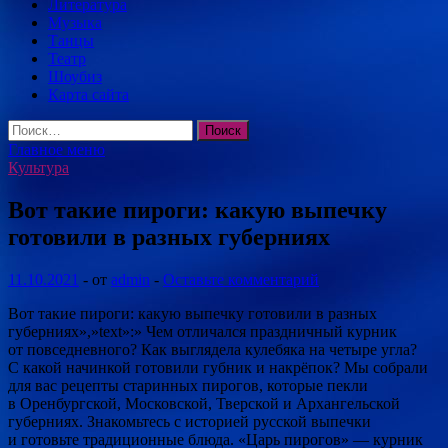
Литература
Музыка
Танцы
Театр
Шоубиз
Карта сайта
Найти:
Главное меню
Культура
Вот такие пироги: какую выпечку
готовили в разных губерниях
11.10.2021
-
от
admin
-
Оставьте комментарий
Вот такие пироги: какую выпечку готовили в разных
губерниях»,»text»:» Чем отличался праздничный курник
от повседневного? Как выглядела кулебяка на четыре угла?
С какой начинкой готовили губник и накрёпок? Мы собрали
для вас рецепты старинных пирогов, которые пекли
в Оренбургской, Московской, Тверской и Архангельской
губерниях. Знакомьтесь с историей русской выпечки
и готовьте традиционные блюда. «Царь пирогов» — курник