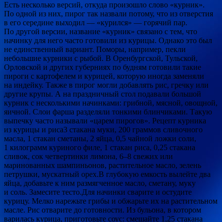
Есть несколько версий, откуда произошло слово «курник».
По одной из них, пирог так назвали потому, что из отверстия
в его середине выходил — «курился» — горячий пар.
По другой версии, название «курник» связано с тем, что
начинку для него часто готовили из курицы. Однако это был
не единственный вариант. Поморы, например, пекли
небольшие курники с рыбой. В Оренбургской, Тульской,
Орловской и других губерниях по будням готовили такие
пироги с картофелем и курицей, которую иногда заменяли
на индейку. Также в пирог могли добавлять рис, гречку или
другие крупы. А на праздничный стол подавали большой
курник с несколькими начинками: грибной, мясной, овощной,
яичной. Слои фарша разделяли тонкими блинчиками. Такую
выпечку часто называли «царем пирогов». Рецепт курника
из курицы и риса3 стакана муки, 200 граммов сливочного
масла, 1 стакан сметаны, 2 яйца, 0,5 чайной ложки соли,
1 килограмм куриного филе, 1 стакан риса, 0,25 стакана
сливок, сок четвертинки лимона, 6–8 свежих или
маринованных шампиньонов, растительное масло, зелень
петрушки, мускатный орех.В глубокую емкость вылейте два
яйца, добавьте к ним размягченное масло, сметану, муку
и соль. Замесите тесто.Для начинки сварите и остудите
курицу. Мелко нарежьте грибы и обжарьте их на растительном
масле. Рис отварите до готовности. Из бульона, в котором
варилась курица, приготовьте соус: смешайте 1,25 стакана