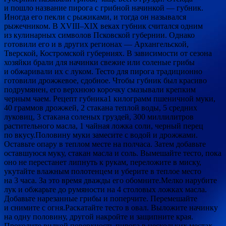
и пошло название пирога с грибной начинкой — губник.
Иногда его пекли с рыжиками, и тогда он назывался
рыжечником. В XVIII–XIX веках губник считался одним
из кулинарных символов Псковской губернии. Однако
готовили его и в других регионах — Архангельской,
Тверской, Костромской губерниях. В зависимости от сезона
хозяйки брали для начинки свежие или соленые грибы
и обжаривали их с луком. Тесто для пирога традиционно
готовили дрожжевое, сдобное. Чтобы губник был красиво
подрумянен, его верхнюю корочку смазывали крепким
черным чаем. Рецепт губника1 килограмм пшеничной муки,
40 граммов дрожжей, 2 стакана теплой воды, 5 средних
луковиц, 3 стакана соленых груздей, 300 миллилитров
растительного масла, 1 чайная ложка соли, черный перец
по вкусу.Половину муки замесите с водой и дрожжами.
Оставьте опару в теплом месте на полчаса. Затем добавьте
оставшуюся муку, стакан масла и соль. Вымешайте тесто, пока
оно не перестанет липнуть к рукам, переложите в миску,
укутайте влажным полотенцем и уберите в теплое место
на 3 часа. За это время дважды его обомните.Мелко нарубите
лук и обжарьте до румяности на 4 столовых ложках масла.
Добавьте нарезанные грибы и поперчите. Перемешайте
и снимите с огня.Раскатайте тесто в овал. Выложите начинку
на одну половину, другой накройте и защипните края.
Проколите вилкой поверхность пирога в нескольких местах.