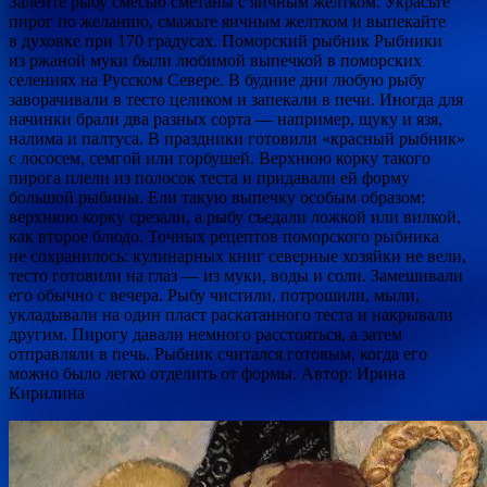
Залейте рыбу смесью сметаны с яичным желтком. Украсьте
пирог по желанию, смажьте яичным желтком и выпекайте
в духовке при 170 градусах. Поморский рыбник Рыбники
из ржаной муки были любимой выпечкой в поморских
селениях на Русском Севере. В будние дни любую рыбу
заворачивали в тесто целиком и запекали в печи. Иногда для
начинки брали два разных сорта — например, щуку и язя,
налима и палтуса. В праздники готовили «красный рыбник»
с лососем, семгой или горбушей. Верхнюю корку такого
пирога плели из полосок теста и придавали ей форму
большой рыбины. Ели такую выпечку особым образом:
верхнюю корку срезали, а рыбу съедали ложкой или вилкой,
как второе блюдо. Точных рецептов поморского рыбника
не сохранилось: кулинарных книг северные хозяйки не вели,
тесто готовили на глаз — из муки, воды и соли. Замешивали
его обычно с вечера. Рыбу чистили, потрошили, мыли,
укладывали на один пласт раскатанного теста и накрывали
другим. Пирогу давали немного расстояться, а затем
отправляли в печь. Рыбник считался готовым, когда его
можно было легко отделить от формы. Автор: Ирина
Кирилина