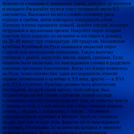
бульона со сливками и лимонным соком, доведите до кипения
и охладите.Раскатайте тесто в пласт толщиной около 0,5
сантиметра. Выложите на него слоями половину риса,
курицы и грибов, затем повторите очередность слоев.
Начинку плотно примните ложкой, залейте соусом, посыпьте
петрушкой и мускатным орехом. Накройте пирог вторым
пластом теста украсьте по желанию и поставьте в духовку
на 30–40 минут при температуре 180 градусов. Московская
кулебяка Кулебякой на Руси назывался закрытый пирог
с одной или несколькими начинками. Такую выпечку
готовили с рыбой, капустой, мясом, кашей, грибами. Если
начинок было несколько, их выкладывали слоями и разделяли
тонкими пресными блинчиками. Когда это блюдо появилось
на Руси, точно неизвестно: одни исследователи относят
первые упоминания о кулебяке к XII веку, другие — к XVI
или XVII столетию. Кулебяка должна быть аппетитная,
бесстыдная, во всей своей наготе, чтоб соблазн был.
Подмигнешь на нее глазом, отрежешь этакий кусище
и пальцами над ней пошевелишь вот этак, от избытка чувств.
Станешь ее есть, а с нее масло, как слезы, начинка жирная,
сочная, с яйцами, с потрохами, с луком… Особенно
популярны были кулебяки в Москве. Здесь их готовили
на два, три или четыре угла: фарш на тесто выкладывали
не слоями, а клиньями, от количества которых и зависело
название пирога. Тесто для выпечки использовали