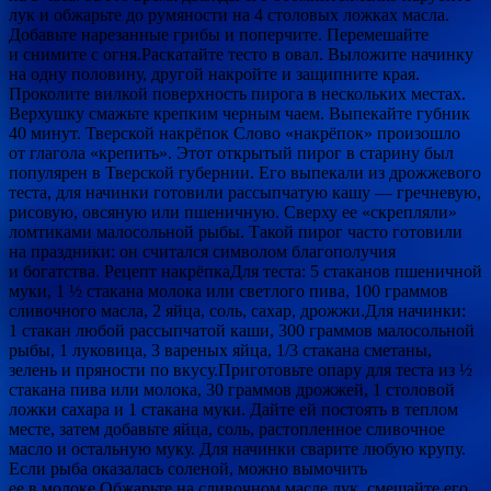
лук и обжарьте до румяности на 4 столовых ложках масла.
Добавьте нарезанные грибы и поперчите. Перемешайте
и снимите с огня.Раскатайте тесто в овал. Выложите начинку
на одну половину, другой накройте и защипните края.
Проколите вилкой поверхность пирога в нескольких местах.
Верхушку смажьте крепким черным чаем. Выпекайте губник
40 минут. Тверской накрёпок Слово «накрёпок» произошло
от глагола «крепить». Этот открытый пирог в старину был
популярен в Тверской губернии. Его выпекали из дрожжевого
теста, для начинки готовили рассыпчатую кашу — гречневую,
рисовую, овсяную или пшеничную. Сверху ее «скрепляли»
ломтиками малосольной рыбы. Такой пирог часто готовили
на праздники: он считался символом благополучия
и богатства. Рецепт накрёпкаДля теста: 5 стаканов пшеничной
муки, 1 ½ стакана молока или светлого пива, 100 граммов
сливочного масла, 2 яйца, соль, сахар, дрожжи.Для начинки:
1 стакан любой рассыпчатой каши, 300 граммов малосольной
рыбы, 1 луковица, 3 вареных яйца, 1/3 стакана сметаны,
зелень и пряности по вкусу.Приготовьте опару для теста из ½
стакана пива или молока, 30 граммов дрожжей, 1 столовой
ложки сахара и 1 стакана муки. Дайте ей постоять в теплом
месте, затем добавьте яйца, соль, растопленное сливочное
масло и остальную муку. Для начинки сварите любую крупу.
Если рыба оказалась соленой, можно вымочить
ее в молоке.Обжарьте на сливочном масле лук, смешайте его