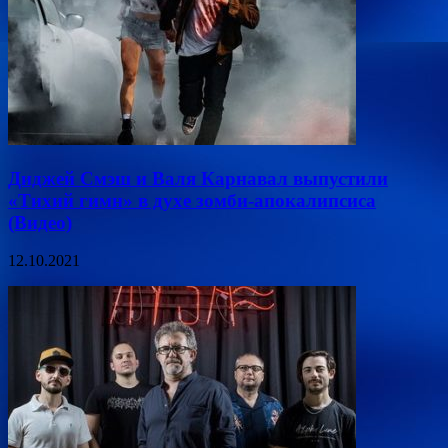
Диджей Смэш и Валя Карнавал выпустили
«Тихий гимн» в духе зомби-апокалипсиса
(Видео)
12.10.2021