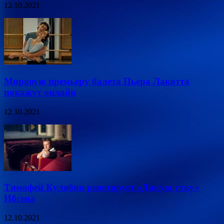
12.10.2021
Мировую премьеру балета Пьера Лакотта
покажут онлайн
12.10.2021
Тимофей Кулябин репетирует «Дикую утку»
Ибсена
12.10.2021