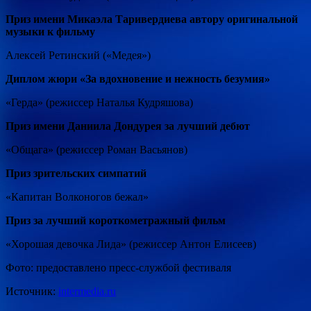
Приз имени Микаэла Таривердиева автору оригинальной
музыки к фильму
Алексей Ретинский («Медея»)
Диплом жюри «За вдохновение и нежность безумия»
«Герда» (режиссер Наталья Кудряшова)
Приз имени Даниила Дондурея за лучший дебют
«Общага» (режиссер Роман Васьянов)
Приз зрительских симпатий
«Капитан Волконогов бежал»
Приз за лучший короткометражный фильм
«Хорошая девочка Лида» (режиссер Антон Елисеев)
Фото: предоставлено пресс-службой фестиваля
Источник:
intermedia.ru