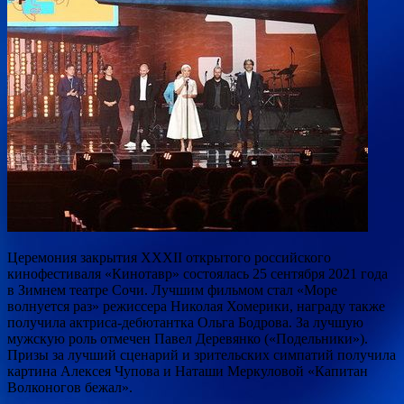
Церемония закрытия XXXII открытого российского
кинофестиваля «Кинотавр» состоялась 25 сентября 2021 года
в Зимнем театре Сочи. Лучшим фильмом стал «Море
волнуется раз» режиссера Николая Хомерики, награду также
получила актриса-дебютантка Ольга Бодрова. За лучшую
мужскую роль отмечен Павел Деревянко («Подельники»).
Призы за лучший сценарий и зрительских симпатий получила
картина Алексея Чупова и Наташи Меркуловой «Капитан
Волконогов бежал».