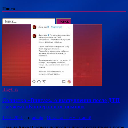
Поиск
Найти:
Шоубиз
Солистка «Винтаж» о выступлении после ДТП
с мужем: «Концерта я не помню»
12.10.2021
-
от
admin
-
Оставьте комментарий
Певица Анна Плетнева попросила прессу оставить ее в покое,