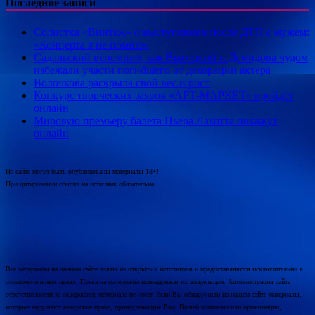
Последние записи
Солистка «Винтаж» о выступлении после ДТП с мужем:
«Концерта я не помню»
Садальский вспомнил, как Высоцкий и Демидова чудом
избежали участи погибшего от декорации актера
Волочкова раскрыла свой вес и рост
Конкурс творческих заявок «АРТ-МАРКЕТ» пройдёт
онлайн
Мировую премьеру балета Пьера Лакотта покажут
онлайн
На сайте могут быть опубликованы материалы 18+!
При цитировании ссылка на источник обязательна.
Все материалы на данном сайте взяты из открытых источников и предоставляются исключительно в
ознакомительных целях. Права на материалы принадлежат их владельцам. Администрация сайта
ответственности за содержание материала не несет. Если Вы обнаружили на нашем сайте материалы,
которые нарушают авторские права, принадлежащие Вам, Вашей компании или организации,