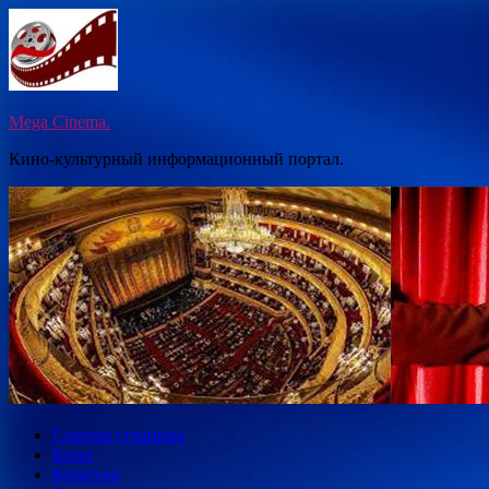
Перейти
к
содержимому
Mega Cinema.
Кино-культурный информационный портал.
Главная страница
Кино
Культура