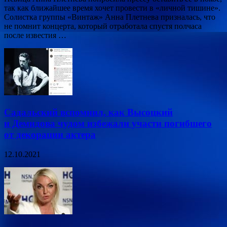
так как ближайшее время хочет провести в «личной тишине».
Солистка группы «Винтаж» Анна Плетнева призналась, что
не помнит концерта, который отработала спустя полчаса
после известия …
Садальский вспомнил, как Высоцкий
и Демидова чудом избежали участи погибшего
от декорации актера
12.10.2021