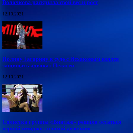
Волочкова раскрыла свой вес и рост
12.10.2021
Полину Гагарину в суде с Исхаковым взялся
защищать адвокат Пелагеи
12.10.2021
Солистка группы «Винтаж» решила остаться
верной имиджу «плохой девочки»