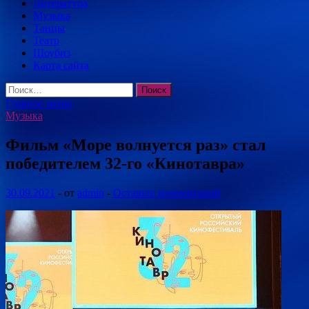
Литература
Музыка
Танцы
Театр
Шоубиз
Карта сайта
Найти:
Главное меню
Музыка
Фильм «Море волнуется раз» стал
победителем 32-го «Кинотавра»
30.09.2021
-
от
admin
-
Оставьте комментарий