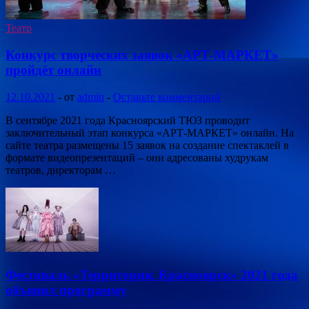
Театр
Конкурс творческих заявок «АРТ-МАРКЕТ»
пройдёт онлайн
12.10.2021
-
от
admin
-
Оставьте комментарий
В сентябре 2021 года Красноярский ТЮЗ проводит
заключительный этап конкурса «АРТ-МАРКЕТ» онлайн. На
сайте театра размещены 15 заявок на создание спектаклей в
формате видеопрезентаций – они адресованы худрукам
театров, директорам …
Фестиваль «Территория. Красноярск» 2021 года
объявил программу