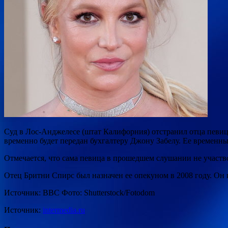
Суд в Лос-Анджелесе (штат Калифорния) отстранил отца певиц
временно будет передан бухгалтеру Джону Забелу. Ее времен
Отмечается, что сама певица в прошедшем слушании не участво
Отец Бритни Спирс был назначен ее опекуном в 2008 году. Он 
Источник: BBC Фото: Shutterstock/Fotodom
Источник:
intermedia.ru