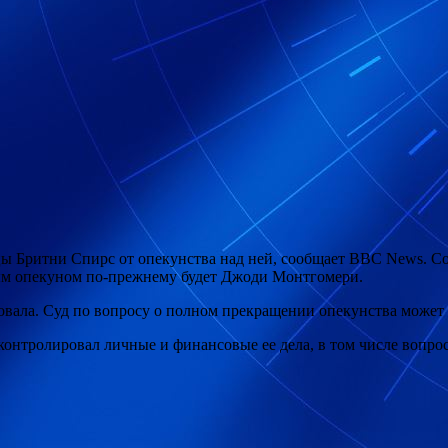
ы Бритни Спирс от опекунства над ней, сообщает BBC News. Со
ным опекуном по-прежнему будет Джоди Монтгомери.
вала. Суд по вопросу о полном прекращении опекунства может с
контролировал личные и финансовые ее дела, в том числе вопрос