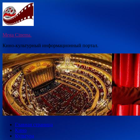
Перейти
к
содержимому
Mega Cinema.
Кино-культурный информационный портал.
Главная страница
Кино
Культура