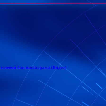
теневой бан инстаграма (Видео)