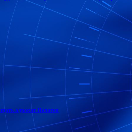
ищать адвокат Пелагеи