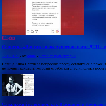
Шоубиз
Солистка «Винтаж» о выступлении после ДТП с 
12.10.2021
-
от
admin
-
Оставьте комментарий
Певица Анна Плетнева попросила прессу оставить ее в покое,
не помнит концерта, который отработала спустя полчаса после
Садальский вспомнил, как Высоцкий и Демидова 