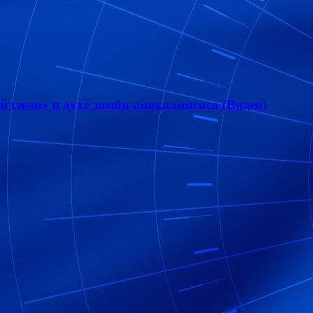
 гимн» в духе зомби-апокалипсиса (Видео)