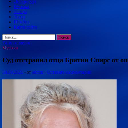
Литература
Музыка
Танцы
Театр
Шоубиз
Карта сайта
Найти:
Главное меню
Музыка
Суд отстранил отца Бритни Спирс от о
30.09.2021
-
от
admin
-
Оставьте комментарий