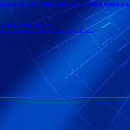
смысла» на стихи Осипа Мандельштама в новом ал
о романа Фрэнка Герберта
космос покажет в прямом эфире Первый канал