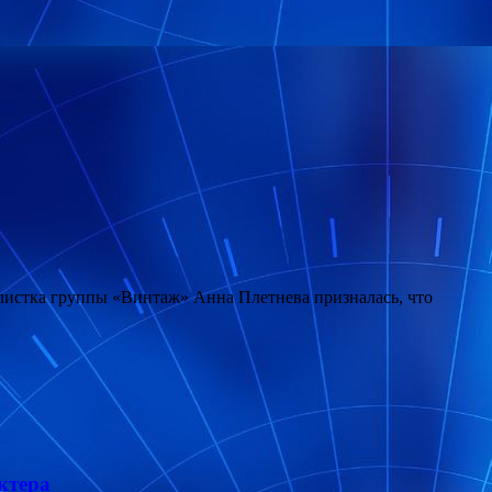
олистка группы «Винтаж» Анна Плетнева призналась, что
ктера