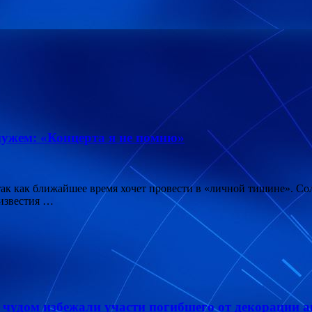
мужем: «Концерта я не помню»
 так как ближайшее время хочет провести в «личной тишине». С
 известия …
чудом избежали участи погибшего от декорации а