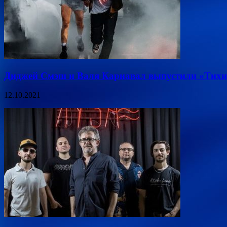
Диджей Смэш и Валя Карнавал выпустили «Тихий
12.10.2021