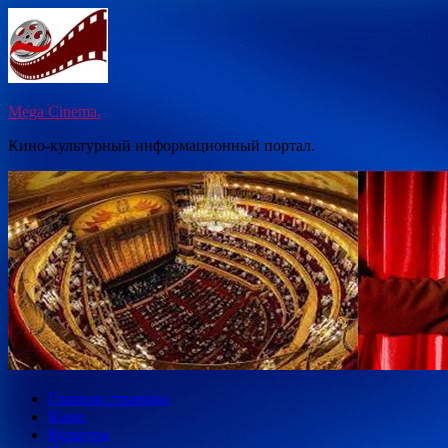
Перейти
к
содержимому
Mega Cinema.
Кино-культурный информационный портал.
Главная страница
Кино
Культура