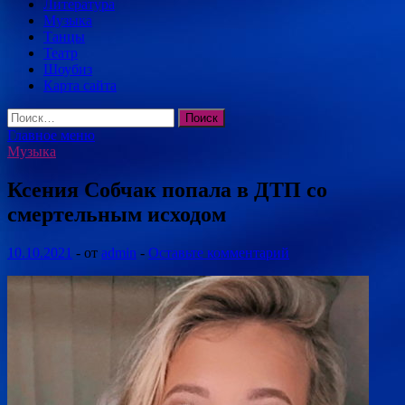
Литература
Музыка
Танцы
Театр
Шоубиз
Карта сайта
Найти:
Главное меню
Музыка
Ксения Собчак попала в ДТП со
смертельным исходом
10.10.2021
-
от
admin
-
Оставьте комментарий