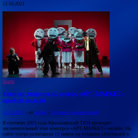
12.10.2021
Театр
Конкурс творческих заявок «АРТ-МАРКЕТ»
пройдёт онлайн
12.10.2021
-
от
admin
-
Оставьте комментарий
В сентябре 2021 года Красноярский ТЮЗ проводит
заключительный этап конкурса «АРТ-МАРКЕТ» онлайн. На
сайте театра размещены 15 заявок на создание спектаклей в