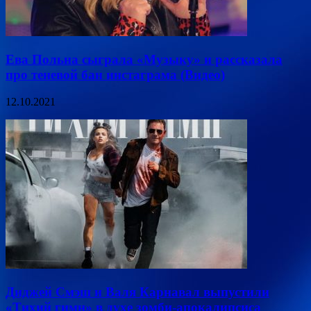
Ева Польна сыграла «Музыку» и рассказала
про теневой бан инстаграма (Видео)
12.10.2021
Диджей Смэш и Валя Карнавал выпустили
«Тихий гимн» в духе зомби-апокалипсиса