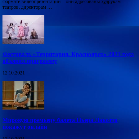
формате видеопрезентаций – они адресованы худрукам
театров, директорам …
Фестиваль «Территория. Красноярск» 2021 года
объявил программу
12.10.2021
Мировую премьеру балета Пьера Лакотта
покажут онлайн
12.10.2021