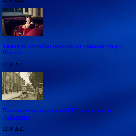
Тимофей Кулябин репетирует «Дикую утку»
Ибсена
12.10.2021
Павлович выпускает в МДТ спектакль по
Добычину
12.10.2021