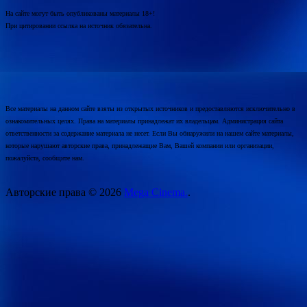
На сайте могут быть опубликованы материалы 18+!
При цитировании ссылка на источник обязательна.
Все материалы на данном сайте взяты из открытых источников и предоставляются исключительно в
ознакомительных целях. Права на материалы принадлежат их владельцам. Администрация сайта
ответственности за содержание материала не несет. Если Вы обнаружили на нашем сайте материалы,
которые нарушают авторские права, принадлежащие Вам, Вашей компании или организации,
пожалуйста, сообщите нам.
Авторские права © 2026
Mega Cinema.
.