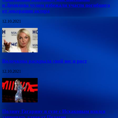
и Демидова чудом избежали участи погибшего
от декорации актера
12.10.2021
Волочкова раскрыла свой вес и рост
12.10.2021
Полину Гагарину в суде с Исхаковым взялся
защищать адвокат Пелагеи