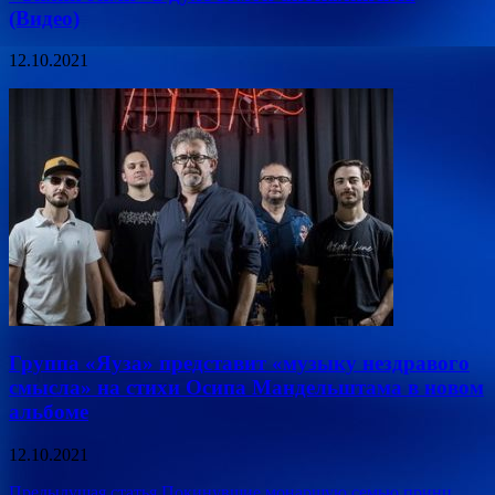
(Видео)
12.10.2021
Группа «Яуза» представит «музыку нездравого
смысла» на стихи Осипа Мандельштама в новом
альбоме
12.10.2021
Предыдущая статья
Покинувшие монаршую семью принц