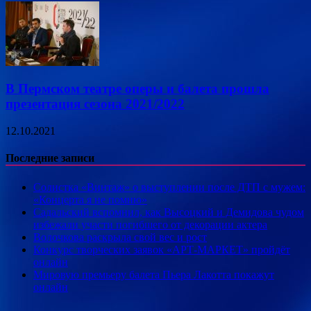
В Пермском театре оперы и балета прошла
презентация сезона 2021/2022
12.10.2021
Последние записи
Солистка «Винтаж» о выступлении после ДТП с мужем:
«Концерта я не помню»
Садальский вспомнил, как Высоцкий и Демидова чудом
избежали участи погибшего от декорации актера
Волочкова раскрыла свой вес и рост
Конкурс творческих заявок «АРТ-МАРКЕТ» пройдёт
онлайн
Мировую премьеру балета Пьера Лакотта покажут
онлайн