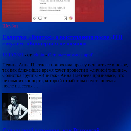
Шоубиз
Солистка «Винтаж» о выступлении после ДТП
с мужем: «Концерта я не помню»
12.10.2021
-
от
admin
-
Оставьте комментарий
Певица Анна Плетнева попросила прессу оставить ее в покое,
так как ближайшее время хочет провести в «личной тишине».
Солистка группы «Винтаж» Анна Плетнева призналась, что
не помнит концерта, который отработала спустя полчаса
после известия …
Садальский вспомнил, как Высоцкий