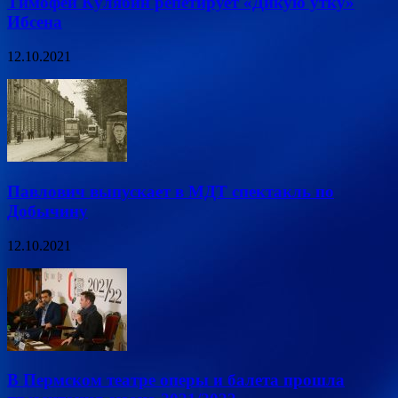
Тимофей Кулябин репетирует «Дикую утку»
Ибсена
12.10.2021
Павлович выпускает в МДТ спектакль по
Добычину
12.10.2021
В Пермском театре оперы и балета прошла