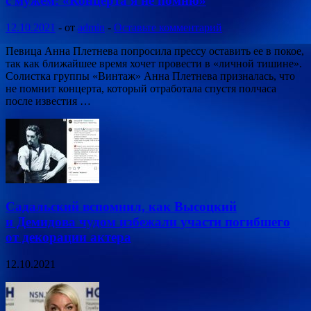
с мужем: «Концерта я не помню»
12.10.2021
-
от
admin
-
Оставьте комментарий
Певица Анна Плетнева попросила прессу оставить ее в покое,
так как ближайшее время хочет провести в «личной тишине».
Солистка группы «Винтаж» Анна Плетнева призналась, что
не помнит концерта, который отработала спустя полчаса
после известия …
Садальский вспомнил, как Высоцкий
и Демидова чудом избежали участи погибшего
от декорации актера
12.10.2021