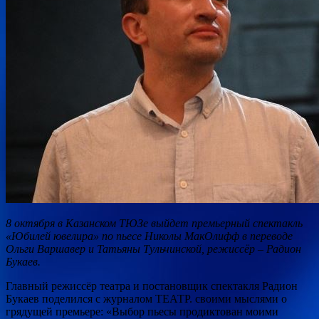
8 октября в Казанском ТЮЗе выйдет премьерный спектакль
«Юбилей ювелира» по пьесе Николы МакОлифф в переводе
Ольги Варшавер и Татьяны Тульчинской, режиссёр – Радион
Букаев.
Главный режиссёр театра и постановщик спектакля Радион
Букаев поделился с журналом ТЕАТР.
своими мыслями о
грядущей премьере: «Выбор пьесы продиктован моими