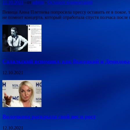
12.10.2021
-
от
admin
-
Оставьте комментарий
Певица Анна Плетнева попросила прессу оставить ее в покое,
не помнит концерта, который отработала спустя полчаса после
Садальский вспомнил, как Высоцкий и Демидова 
12.10.2021
Волочкова раскрыла свой вес и рост
12.10.2021