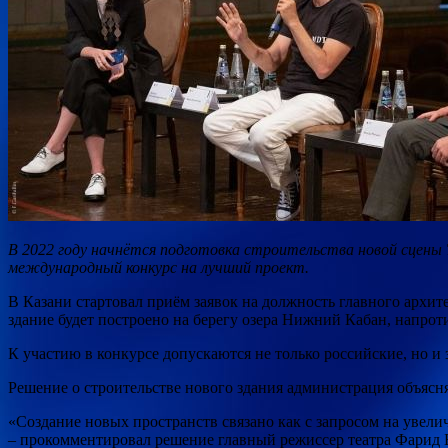
В 2022 году начнётся подготовка строительства новой сцены 
международный конкурс на лучший проект.
В Казани стартовал приём заявок на должность
главного архит
здание будет построено на берегу озера Нижний Кабан, напрот
К участию в конкурсе допускаются не только российские, но и з
Решение о строительстве нового здания администрация объяс
«Создание новых пространств связано как с запросом на увелич
– прокомментировал решение главный режиссер театра Фарид Б