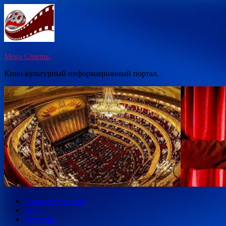
Перейти
к
содержимому
Mega Cinema.
Кино-культурный информационный портал.
Главная страница
Кино
Культура