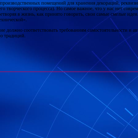
 производственных помещений для хранения декораций, реквизит
о творческого процесса). Но самое важное, что у нас нет совр
творяя в жизнь, как принято говорить, свои самые смелые идеи. 
технической».
ание должно соответствовать требованиям самостоятельности и а
го традиций.