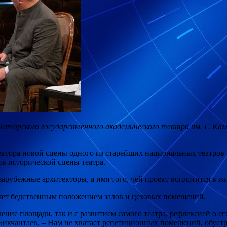
Татарского государственного академического театра им. Г. Кам
ектора новой сцены одного из старейших национальных театров
ив исторической сцены театра.
арубежные архитекторы, а имя того, чей проект воплотится в жиз
няет бедственным положением залов и цеховых помещений.
ение площади, так и с развитием самого театра, рефлексией о ег
икчантаев, – Нам не хватает репетиционных помещений, обустро