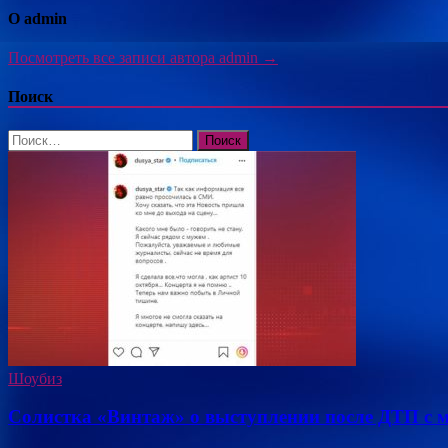
О admin
Посмотреть все записи автора admin →
Поиск
Найти:
Шоубиз
Солистка «Винтаж» о выступлении после ДТП с 