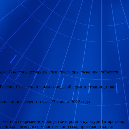
ала. В настоящее время идет поиск архитектора, объявлен
 России. Согласно планам городской администрации, новое
нь, станет известно уже 27 января 2022 года.
о месте в современном обществе и роли в культуре Татарстана,
енных гримёрных, у нас нет танцзала, пространства, где