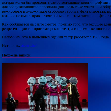
актеры могли бы проводить самостоятельные занятия, дефицит
для обслуживающего персонала (они ведь тоже участники общег
режиссёрам и художникам свободно творить, фантазировать, пре
которое не имеет права стоять на месте, в том числе и в сфере 
Как сообщается на сайте смотра, помимо того, что будущее зд
репрезентации истории татарского театра и преемственности е
Напомним, что в нынешнем здании театр работает с 1985 года.
Источник:
oteatre.info
Похожие записи