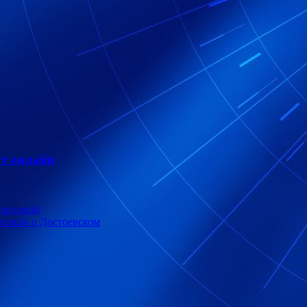
т онлайн
лассикой
ктакль о Достоевском