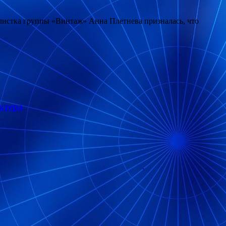
олистка группы «Винтаж» Анна Плетнева призналась, что
ктера