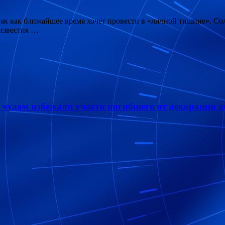
 так как ближайшее время хочет провести в «личной тишине». С
 известия …
чудом избежали участи погибшего от декорации а