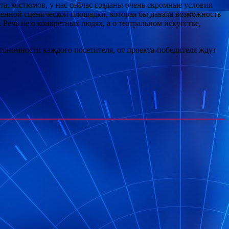
а, костюмов, у нас сейчас созданы очень скромные условия
еменной сценической площадки, которая бы давала возможность
Речь не о конкретных людях, а о театральном искусстве,
втономности каждого посетителя, от проекта-победителя ждут