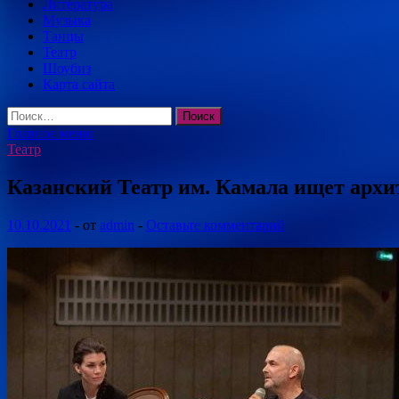
Литература
Музыка
Танцы
Театр
Шоубиз
Карта сайта
Найти:
Главное меню
Театр
Казанский Театр им. Камала ищет архи
10.10.2021
-
от
admin
-
Оставьте комментарий