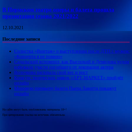
В Пермском театре оперы и балета прошла
презентация сезона 2021/2022
12.10.2021
Последние записи
Солистка «Винтаж» о выступлении после ДТП с мужем:
«Концерта я не помню»
Садальский вспомнил, как Высоцкий и Демидова чудом
избежали участи погибшего от декорации актера
Волочкова раскрыла свой вес и рост
Конкурс творческих заявок «АРТ-МАРКЕТ» пройдёт
онлайн
Мировую премьеру балета Пьера Лакотта покажут
онлайн
На сайте могут быть опубликованы материалы 18+!
При цитировании ссылка на источник обязательна.