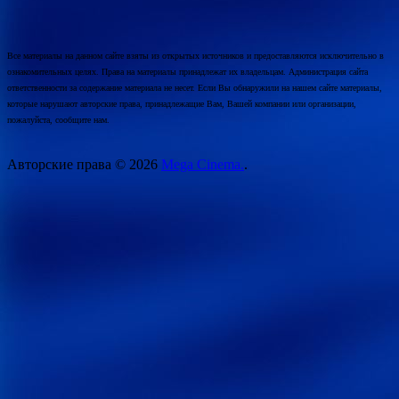
Все материалы на данном сайте взяты из открытых источников и предоставляются исключительно в
ознакомительных целях. Права на материалы принадлежат их владельцам. Администрация сайта
ответственности за содержание материала не несет. Если Вы обнаружили на нашем сайте материалы,
которые нарушают авторские права, принадлежащие Вам, Вашей компании или организации,
пожалуйста, сообщите нам.
Авторские права © 2026
Mega Cinema.
.