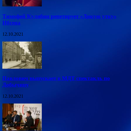
Тимофей Кулябин репетирует «Дикую утку»
Ибсена
12.10.2021
Павлович выпускает в МДТ спектакль по
Добычину
12.10.2021