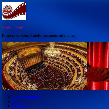
Перейти
к
содержимому
Mega Cinema.
Кино-культурный информационный портал.
Главная страница
Кино
Культура