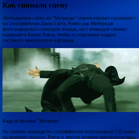
Как снимали сцену
Легендарную сцену из "Матрицы" спроектировал специалист
по спецэффектам Джон Гаэта. Ровно как Мейбридж
фотографировал скачущую лошадь, он с командой снимал
падающего Киану Ривза, чтобы из отдельных кадров
составить замедленную картинку.
Кадр из фильма "Матрица"
На съемках команда по спецэффектам использовала 120 камер
на широких рельсах. Ривза и других актеров окружало кольцо,