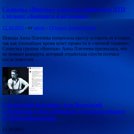
Солистка «Винтаж» о выступлении после ДТП
с мужем: «Концерта я не помню»
12.10.2021
-
от
admin
-
Оставьте комментарий
Певица Анна Плетнева попросила прессу оставить ее в покое,
так как ближайшее время хочет провести в «личной тишине».
Солистка группы «Винтаж» Анна Плетнева призналась, что
не помнит концерта, который отработала спустя полчаса
после известия …
Садальский вспомнил, как Высоцкий
и Демидова чудом избежали участи погибшего
от декорации актера
12.10.2021