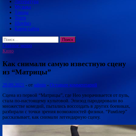
Литература
Музыка
Танцы
Театр
Шоубиз
Карта сайта
Найти:
Главное меню
Кино
Как снимали самую известную сцену
из “Матрицы”
29.09.2021
-
от
admin
-
Оставьте комментарий
Сцена из первой “Матрицы”, где Нео уворачивается от пуль,
стала по-настоящему культовой. Эпизод пародировали во
множестве комедий, пытались воссоздать в других боевиках,
разбирали с точки зрения возможностей физики. “Рамблер”
рассказывает, как снимали легендарную
сцену.