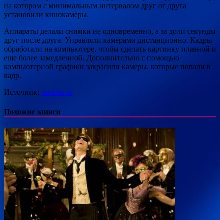
на котором с минимальным интервалом друг от друга
установили кинокамеры.
Аппараты делали снимки не одновременно, а за доли секунды
друг после друга. Управляли камерами дистанционно. Кадры
обработали на компьютере, чтобы сделать картинку плавной и
еще более замедленной. Дополнительно с помощью
компьютерной графики закрасили камеры, которые попали в
кадр.
Источник:
rambler.ru
Похожие записи