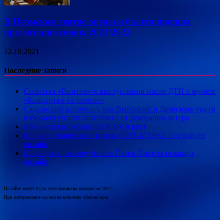
В Пермском театре оперы и балета прошла
презентация сезона 2021/2022
12.10.2021
Последние записи
Солистка «Винтаж» о выступлении после ДТП с мужем:
«Концерта я не помню»
Садальский вспомнил, как Высоцкий и Демидова чудом
избежали участи погибшего от декорации актера
Волочкова раскрыла свой вес и рост
Конкурс творческих заявок «АРТ-МАРКЕТ» пройдёт
онлайн
Мировую премьеру балета Пьера Лакотта покажут
онлайн
На сайте могут быть опубликованы материалы 18+!
При цитировании ссылка на источник обязательна.