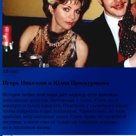
All-stars
Игорь Николаев и Юлия Проскурякова
История любви этой пары дает надежду всем фанаткам
популярных артистов. Мечтающая о сцене, Юлия после
концерта осталась караулить Николаева у служебного входа,
чтобы попросить о прослушивании. Удивительно, но план
сработал, мэтр выслушал пение Юлии прямо на служебной
лестнице, а после стал не только наставником певицы,
но и спутником жизни.