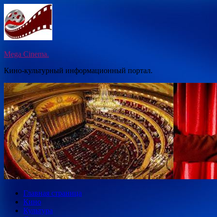
Перейти
к
содержимому
Mega Cinema.
Кино-культурный информационный портал.
Главная страница
Кино
Культура