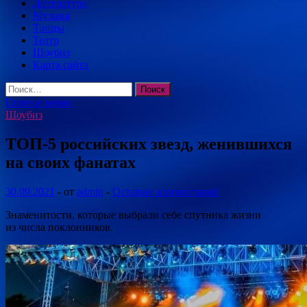
Литература
Музыка
Танцы
Театр
Шоубиз
Карта сайта
Найти:
Главное меню
Шоубиз
ТОП-5 российских звезд, женившихся
на своих фанатах
30.09.2021
-
от
admin
-
Оставьте комментарий
Знаменитости, которые выбрали себе спутника жизни
из числа поклонников.