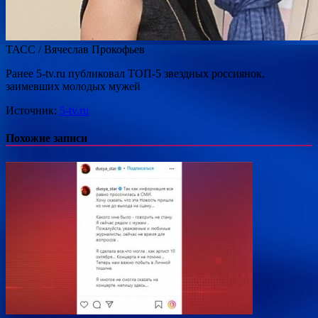
ТАСС / Вячеслав Прокофьев
Ранее 5-tv.ru публиковал ТОП-5 звездных россиянок,
заимевших молодых мужей
Источник:
5-tv.ru
Похожие записи