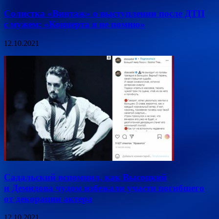
Солистка «Винтаж» о выступлении после ДТП
с мужем: «Концерта я не помню»
12.10.2021
Садальский вспомнил, как Высоцкий
и Демидова чудом избежали участи погибшего
от декорации актера
12.10.2021