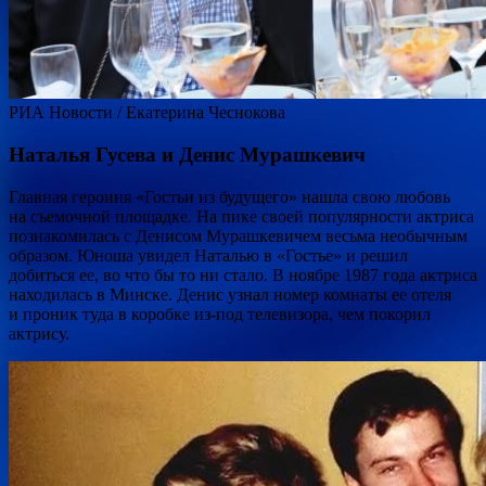
РИА Новости / Екатерина Чеснокова
Наталья Гусева и Денис Мурашкевич
Главная героиня «Гостьи из будущего» нашла свою любовь
на съемочной площадке. На пике своей популярности актриса
познакомилась с Денисом Мурашкевичем весьма необычным
образом. Юноша увидел Наталью в «Гостье» и решил
добиться ее, во что бы то ни стало. В ноябре 1987 года актриса
находилась в Минске. Денис узнал номер комнаты ее отеля
и проник туда в коробке из-под телевизора, чем покорил
актрису.