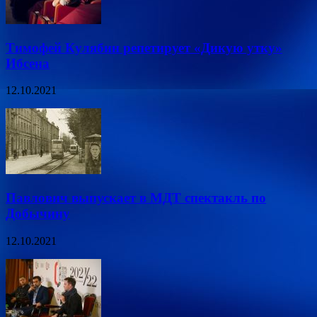
Тимофей Кулябин репетирует «Дикую утку»
Ибсена
12.10.2021
Павлович выпускает в МДТ спектакль по
Добычину
12.10.2021