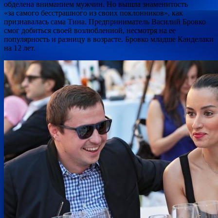
обделена вниманием мужчин. Но вышла знаменитость
«за самого бесстрашного из своих поклонников», как
признавалась сама Тина. Предприниматель Василий Бровко
смог добиться своей возлюбленной, несмотря на ее
популярность и разницу в возрасте. Бровко младше Канделаки
на 12 лет.