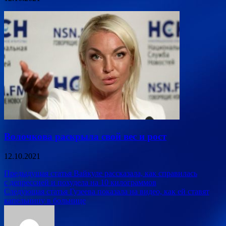
Волочкова раскрыла свой вес и рост
12.10.2021
Навигация
Предыдущая статья
Вайкуле рассказала, как справилась
с депрессией и похудела на 10 килограммов
по
Следующая статья
Гузеева показала на видео, как ей ставят
записям
капельницу в больнице