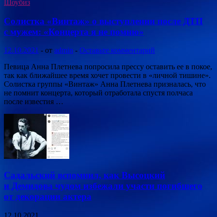
Шоубиз
Солистка «Винтаж» о выступлении после ДТП
с мужем: «Концерта я не помню»
12.10.2021
-
от
admin
-
Оставьте комментарий
Певица Анна Плетнева попросила прессу оставить ее в покое,
так как ближайшее время хочет провести в «личной тишине».
Солистка группы «Винтаж» Анна Плетнева призналась, что
не помнит концерта, который отработала спустя полчаса
после известия …
Садальский вспомнил, как Высоцкий
и Демидова чудом избежали участи погибшего
от декорации актера
12.10.2021