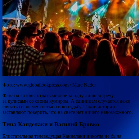
Фото: www.globallookpress.com / Marc Nader
Фанаты готовы отдать многое за одну лишь встречу
за кулисами со своим кумиром. А единицам случается даже
связать со знаментостью свою судьбу. Такие истории
заставляют поверить, что на свете нет ничего невозможного.
Тина Канделаки и Василий Бровко
Блистательная телеведущая Канделаки никогда не была