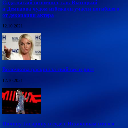
Садальский вспомнил, как Высоцкий
и Демидова чудом избежали участи погибшего
от декорации актера
12.10.2021
Волочкова раскрыла свой вес и рост
12.10.2021
Полину Гагарину в суде с Исхаковым взялся