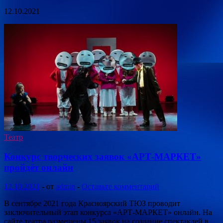
12.10.2021
Театр
Конкурс творческих заявок «АРТ-МАРКЕТ»
пройдёт онлайн
12.10.2021
-
от
admin
-
Оставьте комментарий
В сентябре 2021 года Красноярский ТЮЗ проводит
заключительный этап конкурса «АРТ-МАРКЕТ» онлайн. На
сайте театра размещены 15 заявок на создание спектаклей в