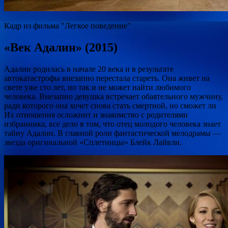
Кадр из фильма "Легкое поведение"
«Век Адалин» (2015)
Адалин родилась в начале 20 века и в результате
автокатастрофы внезапно перестала стареть. Она живет на
свете уже сто лет, но так и не может найти любимого
человека. Внезапно девушка встречает обаятельного мужчину,
ради которого она хочет снова стать смертной, но сможет ли
Их отношения осложнит и знакомство с родителями
избранника, все дело в том, что отец молодого человека знает
тайну Адалин. В главной роли фантастической мелодрамы —
звезда оригинальной «Сплетницы» Блейк Лайвли.