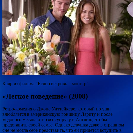
Кадр из фильма "Если свекровь – монстр"
«Легкое поведение» (2008)
Ретро-комедия о Джоне Уиттейкере, который по уши
влюбляется в американскую гонщицу Лариту и после
медового месяца отвозит супругу в Англию, чтобы
представить своей семье. Однако девушка даже в страшном
сне не могла себе представить, что ей придется вступить в