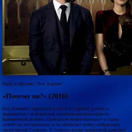
Кадр из фильма "Век Адалин"
«Почему он?» (2016)
Нед Флеминг приезжает в гости к старшей дочери и
знакомится с ее безумным женихом-миллионером из
Кремниевой долины. Поведение парня вызывает у главы
семейства негодование, и он объявляет войну избраннику
своей милой Стефани. В главных ролях скабрезной комедии: