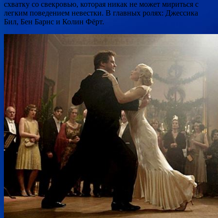
схватку со свекровью, которая никак не может мириться с
легким поведением невестки. В главных ролях: Джессика
Бил, Бен Барнс и Колин Фёрт.