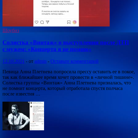
Шоубиз
Солистка «Винтаж» о выступлении после ДТП
с мужем: «Концерта я не помню»
12.10.2021
-
от
admin
-
Оставьте комментарий
Певица Анна Плетнева попросила прессу оставить ее в покое,
так как ближайшее время хочет провести в «личной тишине».
Солистка группы «Винтаж» Анна Плетнева призналась, что
не помнит концерта, который отработала спустя полчаса
после известия …