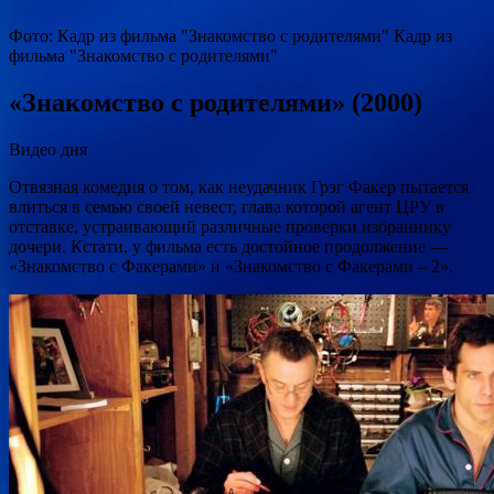
Фото: Кадр из фильма
"Знакомство с родителями" Кадр из
фильма "Знакомство с родителями"
«Знакомство с родителями» (2000)
Видео дня
Отвязная комедия о том, как неудачник Грэг Факер пытается
влиться в семью своей невест, глава которой агент ЦРУ в
отставке, устраивающий различные проверки избраннику
дочери. Кстати, у фильма есть достойное продолжение —
«Знакомство с Факерами» и «Знакомство с Факерами – 2».