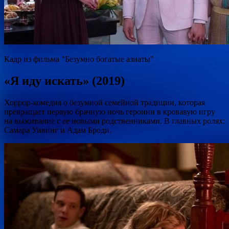
Кадр из фильма "Безумно богатые азиаты"
«Я иду искать» (2019)
Хоррор-комедия о безумной семейной традиции, которая
превращает первую брачную ночь героини в кровавую игру
на выживание с ее новыми родственниками. В главных ролях:
Самара Уивинг и Адам Броди.