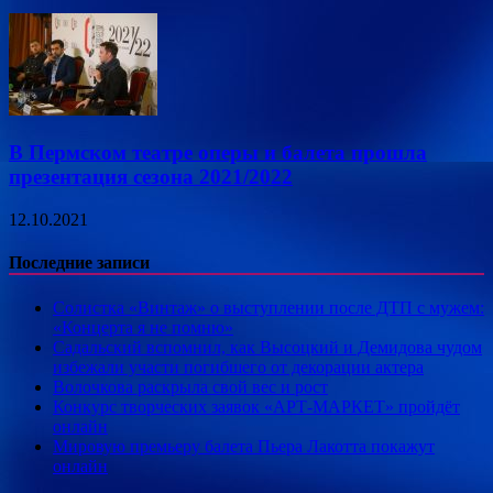
В Пермском театре оперы и балета прошла
презентация сезона 2021/2022
12.10.2021
Последние записи
Солистка «Винтаж» о выступлении после ДТП с мужем:
«Концерта я не помню»
Садальский вспомнил, как Высоцкий и Демидова чудом
избежали участи погибшего от декорации актера
Волочкова раскрыла свой вес и рост
Конкурс творческих заявок «АРТ-МАРКЕТ» пройдёт
онлайн
Мировую премьеру балета Пьера Лакотта покажут
онлайн