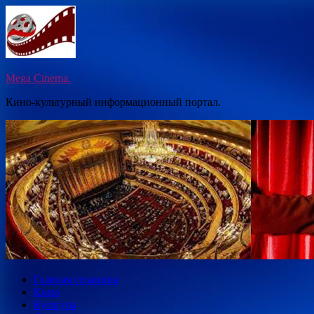
Перейти
к
содержимому
Mega Cinema.
Кино-культурный информационный портал.
Главная страница
Кино
Культура