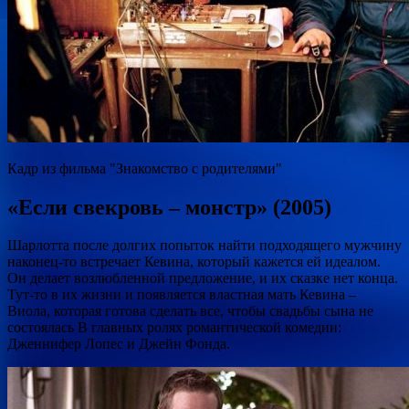
Кадр из фильма "Знакомство с родителями"
«Если свекровь – монстр» (2005)
Шарлотта после долгих попыток найти подходящего мужчину
наконец-то встречает Кевина, который кажется ей идеалом.
Он делает возлюбленной предложение, и их сказке нет конца.
Тут-то в их жизни и появляется властная мать Кевина –
Виола, которая готова сделать все, чтобы свадьбы сына не
состоялась В главных ролях романтической комедии:
Дженнифер Лопес и Джейн Фонда.