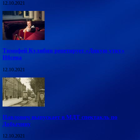
12.10.2021
Тимофей Кулябин репетирует «Дикую утку»
Ибсена
12.10.2021
Павлович выпускает в МДТ спектакль по
Добычину
12.10.2021