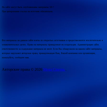
На сайте могут быть опубликованы материалы 18+!
При цитировании ссылка на источник обязательна.
Все материалы на данном сайте взяты из открытых источников и предоставляются исключительно в
ознакомительных целях. Права на материалы принадлежат их владельцам. Администрация сайта
ответственности за содержание материала не несет. Если Вы обнаружили на нашем сайте материалы,
которые нарушают авторские права, принадлежащие Вам, Вашей компании или организации,
пожалуйста, сообщите нам.
Авторские права © 2026
Mega Cinema.
.