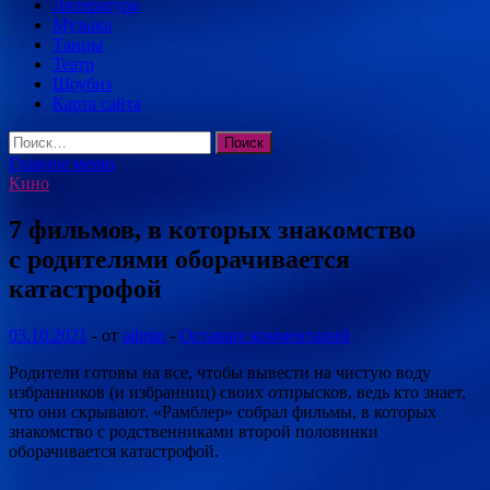
Литература
Музыка
Танцы
Театр
Шоубиз
Карта сайта
Найти:
Главное меню
Кино
7 фильмов, в которых знакомство
с родителями оборачивается
катастрофой
03.10.2021
-
от
admin
-
Оставьте комментарий
Родители готовы на все, чтобы вывести на чистую воду
избранников (и избранниц) своих отпрысков, ведь кто знает,
что они скрывают. «Рамблер» собрал фильмы, в которых
знакомство с родственниками второй половинки
оборачивается катастрофой.