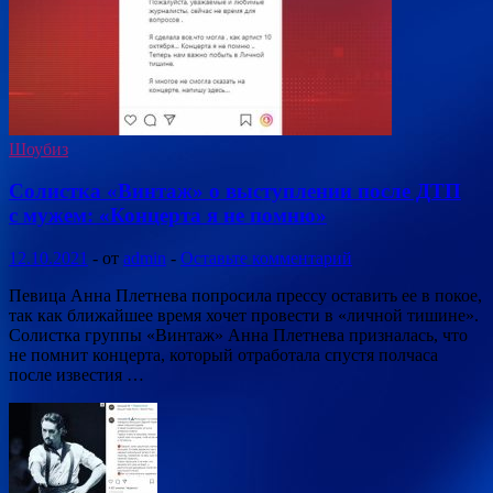
Шоубиз
Солистка «Винтаж» о выступлении после ДТП
с мужем: «Концерта я не помню»
12.10.2021
-
от
admin
-
Оставьте комментарий
Певица Анна Плетнева попросила прессу оставить ее в покое,
так как ближайшее время хочет провести в «личной тишине».
Солистка группы «Винтаж» Анна Плетнева призналась, что
не помнит концерта, который отработала спустя полчаса
после известия …