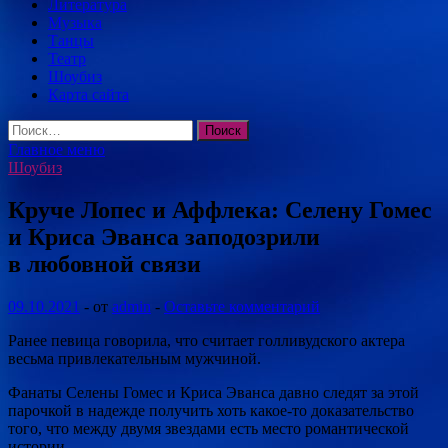
Литература
Музыка
Танцы
Театр
Шоубиз
Карта сайта
Найти:
Главное меню
Шоубиз
Круче Лопес и Аффлека: Селену Гомес
и Криса Эванса заподозрили
в любовной связи
09.10.2021
-
от
admin
-
Оставьте комментарий
Ранее певица говорила, что считает голливудского актера
весьма привлекательным мужчиной.
Фанаты Селены Гомес и Криса Эванса давно следят за этой
парочкой в надежде получить хоть какое-то доказательство
того, что между двумя звездами есть место романтической
истории.