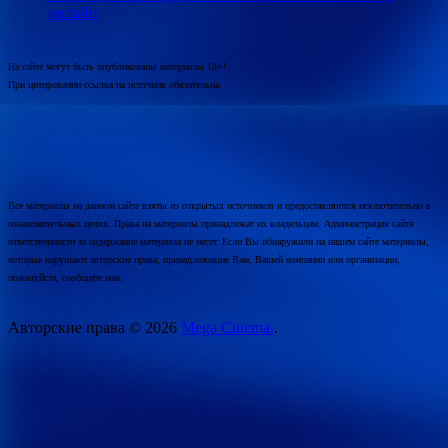
онлайн
На сайте могут быть опубликованы материалы 18+!
При цитировании ссылка на источник обязательна.
Все материалы на данном сайте взяты из открытых источников и предоставляются исключительно в
ознакомительных целях. Права на материалы принадлежат их владельцам. Администрация сайта
ответственности за содержание материала не несет. Если Вы обнаружили на нашем сайте материалы,
которые нарушают авторские права, принадлежащие Вам, Вашей компании или организации,
пожалуйста, сообщите нам.
Авторские права © 2026
Mega Cinema.
.