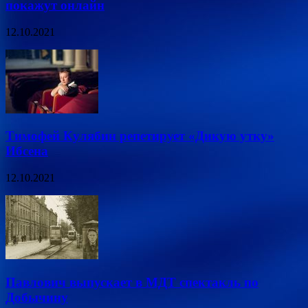
покажут онлайн
12.10.2021
Тимофей Кулябин репетирует «Дикую утку»
Ибсена
12.10.2021
Павлович выпускает в МДТ спектакль по
Добычину