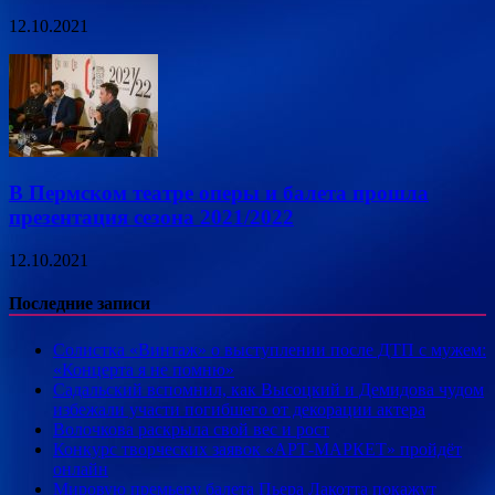
12.10.2021
В Пермском театре оперы и балета прошла
презентация сезона 2021/2022
12.10.2021
Последние записи
Солистка «Винтаж» о выступлении после ДТП с мужем:
«Концерта я не помню»
Садальский вспомнил, как Высоцкий и Демидова чудом
избежали участи погибшего от декорации актера
Волочкова раскрыла свой вес и рост
Конкурс творческих заявок «АРТ-МАРКЕТ» пройдёт
онлайн
Мировую премьеру балета Пьера Лакотта покажут