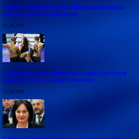
Полину Гагарину в суде с Исхаковым взялся
защищать адвокат Пелагеи
12.10.2021
Солистка группы «Винтаж» решила остаться
верной имиджу «плохой девочки»
12.10.2021
Лариса Гузеева из больницы вышла на связь