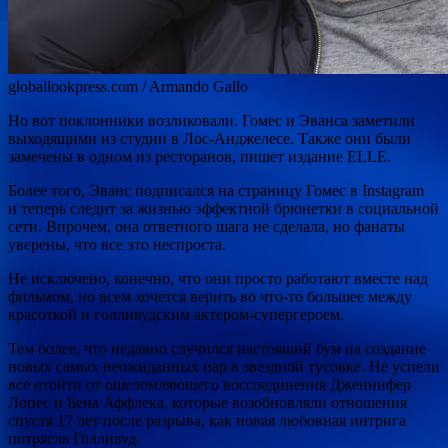
globallookpress.com / Armando Gallo
Но вот поклонники возликовали. Гомес и Эванса заметили
выходящими из студии в Лос-Анджелесе. Также они были
замечены в одном из ресторанов, пишет издание ELLE.
Более того, Эванс подписался на страницу Гомес в Instagram
и теперь следит за жизнью эффектной брюнетки в социальной
сети. Впрочем, она ответного шага не сделала, но фанаты
уверены, что все это неспроста.
Не исключено, конечно, что они просто работают вместе над
фильмом, но всем хочется верить во что-то большее между
красоткой и голливудским актером-супергероем.
Тем более, что недавно случился настоящий бум на создание
новых самых неожиданных пар в звездной тусовке. Не успели
все отойти от ошеломляющего воссоединения Дженнифер
Лопес и Бена Аффлека, которые возобновляли отношения
спустя 17 лет после разрыва, как новая любовная интрига
потрясла Голливуд.