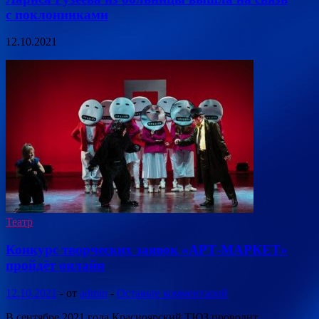
с поклонниками
12.10.2021
Театр
Конкурс творческих заявок «АРТ-МАРКЕТ»
пройдёт онлайн
12.10.2021
-
от
admin
-
Оставьте комментарий
В сентябре 2021 года Красноярский ТЮЗ проводит