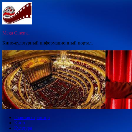
Перейти
к
содержимому
Mega Cinema.
Кино-культурный информационный портал.
Главная страница
Кино
Культура