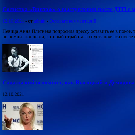
Солистка «Винтаж» о выступлении после ДТП с 
12.10.2021
-
от
admin
-
Оставьте комментарий
Певица Анна Плетнева попросила прессу оставить ее в покое,
не помнит концерта, который отработала спустя полчаса после
Садальский вспомнил, как Высоцкий и Демидова 
12.10.2021