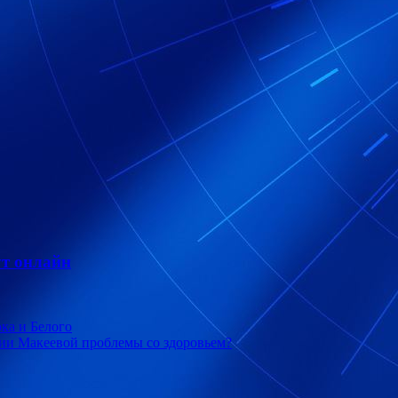
т онлайн
ка и Белого
сии Макеевой проблемы со здоровьем?