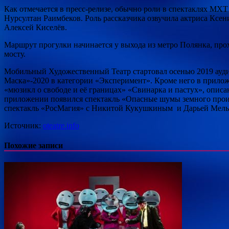
Как отмечается в пресс-релизе, обычно роли в спектаклях МХТ
Нурсултан Раимбеков. Роль рассказчика озвучила актриса Ксе
Алексей Киселёв.
Маршрут прогулки начинается у выхода из метро Полянка, пр
мосту.
Мобильный Художественный Театр стартовал осенью 2019 ауд
Маска»-2020 в категории «Эксперимент». Кроме него в прило
«мюзикл о свободе и её границах» «Свинарка и пастух», опис
приложении появился спектакль «Опасные шумы земного проис
спектакль «РосМагия» с Никитой Кукушкиным и Дарьей Мельн
Источник:
oteatre.info
Похожие записи