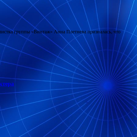
олистка группы «Винтаж» Анна Плетнева призналась, что
ктера