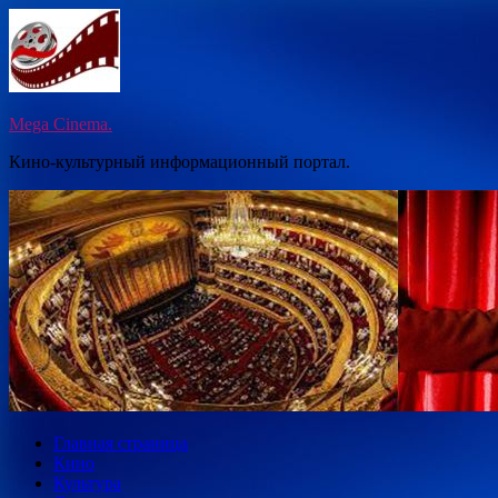
Перейти
к
содержимому
Mega Cinema.
Кино-культурный информационный портал.
Главная страница
Кино
Культура