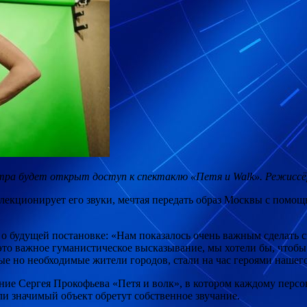
тра будет открыт доступ к спектаклю «Петя и Walk». Режиссё
лекционирует его звуки, мечтая передать образ Москвы с помо
о будущей постановке: «Нам показалось очень важным сделать с
то важное гуманистическое высказывание, мы хотели бы, чтобы 
ые но необходимые жители городов, стали на час героями нашег
ение Сергея Прокофьева «Петя и волк», в котором каждому перс
и значимый объект обретут собственное звучание.