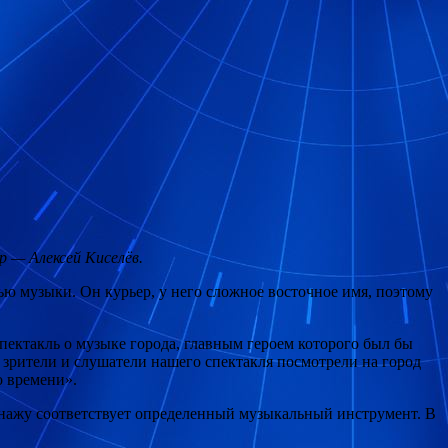
р — Алексей Киселёв.
щью музыки. Он
курьер, у него сложное восточное имя, поэтому
пектакль о музыке города, главным героем которого был бы
зрители и слушатели нашего спектакля посмотрели на город
о времени».
онажу соответствует определенный музыкальный инструмент. В