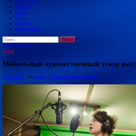
Литература
Музыка
Танцы
Театр
Шоубиз
Карта сайта
Найти:
Главное меню
Театр
Мобильный художественный театр выпу
30.09.2021
-
от
admin
-
Оставьте комментарий