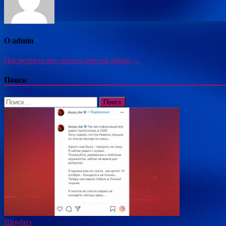
О admin
Посмотреть все записи автора admin →
Поиск
Найти:
Шоубиз