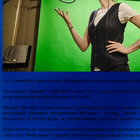
Со 2 октября в приложении Мобильного художественного теа
По сюжету главный герой много ходит по городу пешком и кол
всем знакомым он представляется Петей.
Михаил Зыгарь, художественный руководитель МХТ, рассказал 
настоящий обитатель сегодняшней Москвы — курьер. Для нас э
по-новому. И чтобы люди, осуществляющие доставку, незаметн
Идея спектакля опирается на сказочное музыкальное произвед
спектакле Мобильного художественного театра каждая улица ил