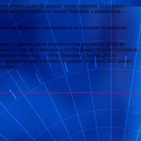
гарь решил провести кастинг среди курьеров. Его прошёл
ис, автором текста стал Антон Черенков, а режиссёром —
кузнецкой улице и заканчивается на Большом Устьинском
вым», ставшим одним из номинантов фестиваля «Золотая
месте с Алисой Хазановой и по Покровке с Ольгой Сутуловой,
о рока в 90-е годы — «Рок-Тверская». Осенью 2020 в
 земную музыку как вирус и оружие. В августе 2021 вышел
 парках.