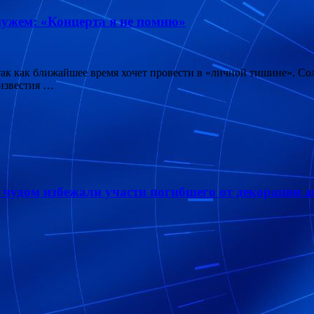
мужем: «Концерта я не помню»
 так как ближайшее время хочет провести в «личной тишине». С
 известия …
чудом избежали участи погибшего от декорации а