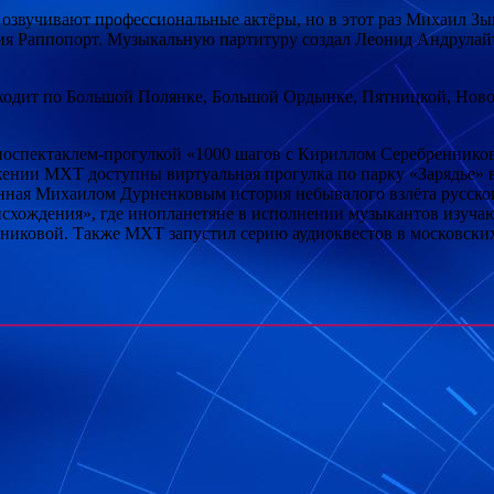
 озвучивают профессиональные актёры, но в этот раз Михаил Зы
ния Раппопорт. Музыкальную партитуру создал Леонид Андрулайт
оходит по Большой Полянке, Большой Ордынке, Пятницкой, Ново
иоспектаклем-прогулкой «1000 шагов с Кириллом Серебреннико
жении МХТ доступны виртуальная прогулка по парку «Зарядье» в
анная Михаилом Дурненковым история небывалого взлёта русског
хождения», где инопланетяне в исполнении музыкантов изучают
иковой. Также МХТ запустил серию аудиоквестов в московских