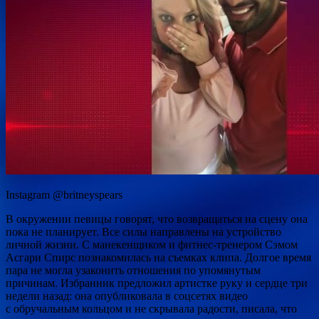
Instagram @britneyspears
В окружении певицы говорят, что возвращаться на сцену она
пока не планирует. Все силы направлены на устройство
личной жизни. С манекенщиком и фитнес-тренером Сэмом
Асгари Спирс познакомилась на съемках клипа. Долгое время
пара не могла узаконить отношения по упомянутым
причинам. Избранник предложил артистке руку и сердце три
недели назад: она опубликовала в соцсетях видео
с обручальным кольцом и не скрывала радости, писала, что