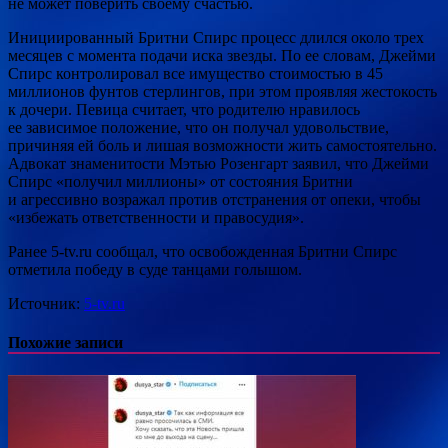
не может поверить своему счастью.
Инициированный Бритни Спирс процесс длился около трех
месяцев с момента подачи иска звезды. По ее словам, Джейми
Спирс контролировал все имущество стоимостью в 45
миллионов фунтов стерлингов, при этом проявляя жестокость
к дочери. Певица считает, что родителю нравилось
ее зависимое положение, что он получал удовольствие,
причиняя ей боль и лишая возможности жить самостоятельно.
Адвокат знаменитости Мэтью Розенгарт заявил, что Джейми
Спирс «получил миллионы» от состояния Бритни
и агрессивно возражал против отстранения от опеки, чтобы
«избежать ответственности и правосудия».
Ранее 5-tv.ru сообщал, что освобожденная Бритни Спирс
отметила победу в суде танцами голышом.
Источник:
5-tv.ru
Похожие записи