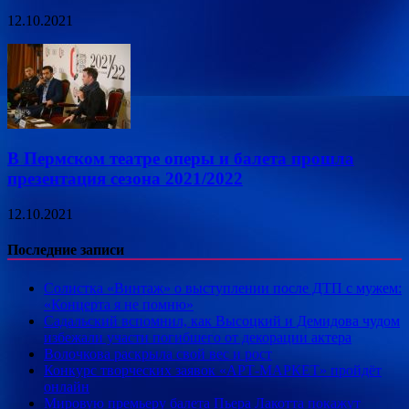
12.10.2021
В Пермском театре оперы и балета прошла
презентация сезона 2021/2022
12.10.2021
Последние записи
Солистка «Винтаж» о выступлении после ДТП с мужем:
«Концерта я не помню»
Садальский вспомнил, как Высоцкий и Демидова чудом
избежали участи погибшего от декорации актера
Волочкова раскрыла свой вес и рост
Конкурс творческих заявок «АРТ-МАРКЕТ» пройдёт
онлайн
Мировую премьеру балета Пьера Лакотта покажут