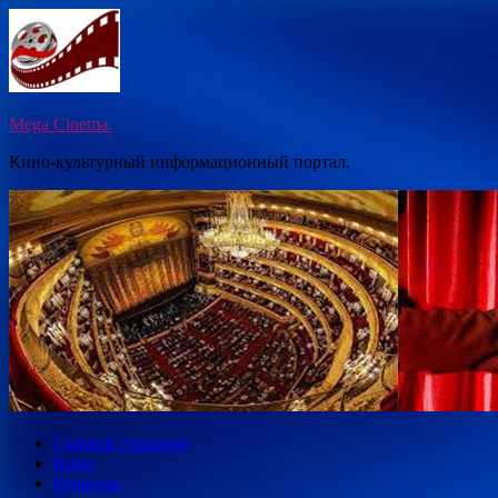
Перейти
к
содержимому
Mega Cinema.
Кино-культурный информационный портал.
Главная страница
Кино
Культура