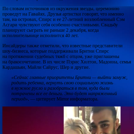
По словам источников из окружения звезды, церемонию
проведут на Гавайях. Друзья артистки говорят, что именно
там, на островах, Спирс и ее 27-летний возлюбленный Сэм
Асгари чувствуют себя особенно счастливыми. Свадьбу
планируют сыграть не раньше 2 декабря, когда
исполнительнице исполнится 40 лет.
Инсайдеры также отметили, что известные представители
шоу-бизнеса, которые поддерживали Бритни Спирс
на протяжении судебных тяжб с отцом, уже приглашены
на бракосочетание. В их числе Пэрис Хилтон, Мадонна, семья
Кардашьян, Майли Сайрус, Шер и другие.
«Сейчас главные приоритеты Бритни — выйти замуж,
родить ребенка, вернуть свою социальную жизнь
в нужное русло и разобраться в том, куда были
потрачены все ее деньги. Это будет напряженный
период»
, — цитирует Mirror информатора.