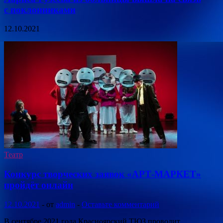
с поклонниками
12.10.2021
Театр
Конкурс творческих заявок «АРТ-МАРКЕТ»
пройдёт онлайн
12.10.2021
-
от
admin
-
Оставьте комментарий
В сентябре 2021 года Красноярский ТЮЗ проводит