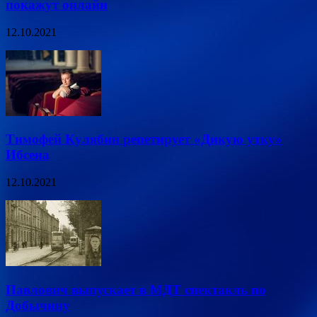
покажут онлайн
12.10.2021
Тимофей Кулябин репетирует «Дикую утку»
Ибсена
12.10.2021
Павлович выпускает в МДТ спектакль по
Добычину