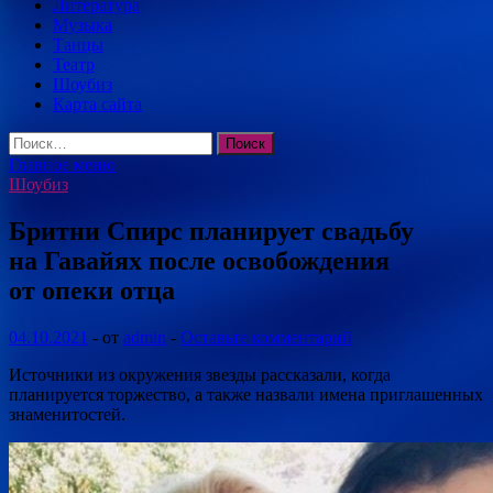
Литература
Музыка
Танцы
Театр
Шоубиз
Карта сайта
Найти:
Главное меню
Шоубиз
Бритни Спирс планирует свадьбу
на Гавайях после освобождения
от опеки отца
04.10.2021
-
от
admin
-
Оставьте комментарий
Источники из окружения звезды рассказали, когда
планируется торжество, а также назвали имена приглашенных
знаменитостей.