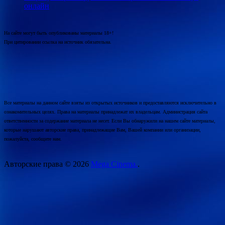
онлайн
На сайте могут быть опубликованы материалы 18+!
При цитировании ссылка на источник обязательна.
Все материалы на данном сайте взяты из открытых источников и предоставляются исключительно в
ознакомительных целях. Права на материалы принадлежат их владельцам. Администрация сайта
ответственности за содержание материала не несет. Если Вы обнаружили на нашем сайте материалы,
которые нарушают авторские права, принадлежащие Вам, Вашей компании или организации,
пожалуйста, сообщите нам.
Авторские права © 2026
Mega Cinema.
.