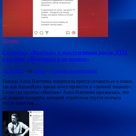
Шоубиз
Солистка «Винтаж» о выступлении после ДТП
с мужем: «Концерта я не помню»
12.10.2021
-
от
admin
-
Оставьте комментарий
Певица Анна Плетнева попросила прессу оставить ее в покое,
так как ближайшее время хочет провести в «личной тишине».
Солистка группы «Винтаж» Анна Плетнева призналась, что
не помнит концерта, который отработала спустя полчаса
после известия …