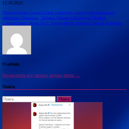
12.10.2021
Навигация
Предыдущая статья
Стало известно о многомиллионных
офшорах Шакиры, Элтона Джона и Клаудии Шифер
по
Следующая статья
Тест: продолжите строки Сергея Есенина
записям
О admin
Посмотреть все записи автора admin →
Поиск
Найти: