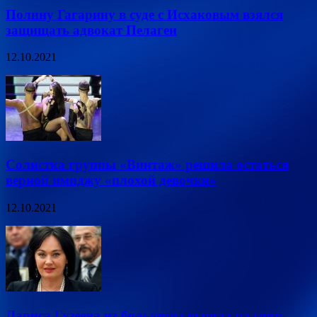
Полину Гагарину в суде с Исхаковым взялся
защищать адвокат Пелагеи
12.10.2021
Солистка группы «Винтаж» решила остаться
верной имиджу «плохой девочки»
12.10.2021
Лариса Гузеева из больницы вышла на связь