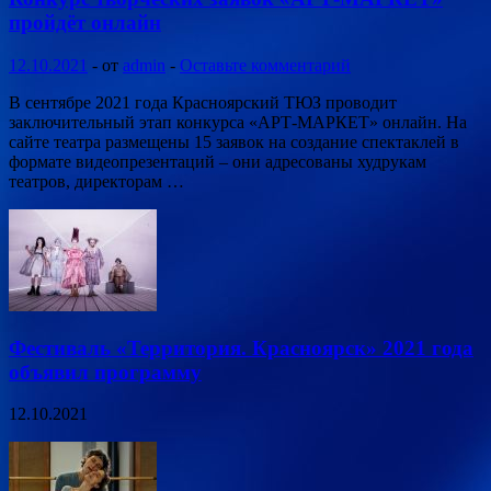
пройдёт онлайн
12.10.2021
-
от
admin
-
Оставьте комментарий
В сентябре 2021 года Красноярский ТЮЗ проводит
заключительный этап конкурса «АРТ-МАРКЕТ» онлайн. На
сайте театра размещены 15 заявок на создание спектаклей в
формате видеопрезентаций – они адресованы худрукам
театров, директорам …
Фестиваль «Территория. Красноярск» 2021 года
объявил программу
12.10.2021