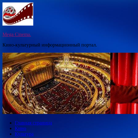
Перейти
к
содержимому
Mega Cinema.
Кино-культурный информационный портал.
Главная страница
Кино
Культура