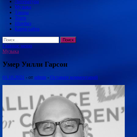
Литература
Музыка
Танцы
Театр
Шоубиз
Карта сайта
Найти:
Главное меню
Музыка
Умер Уилли Гарсон
01.10.2021
-
от
admin
-
Оставьте комментарий