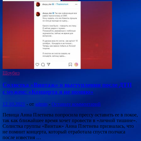
Шоубиз
Солистка «Винтаж» о выступлении после ДТП
с мужем: «Концерта я не помню»
12.10.2021
-
от
admin
-
Оставьте комментарий
Певица Анна Плетнева попросила прессу оставить ее в покое,
так как ближайшее время хочет провести в «личной тишине».
Солистка группы «Винтаж» Анна Плетнева призналась, что
не помнит концерта, который отработала спустя полчаса
после известия …