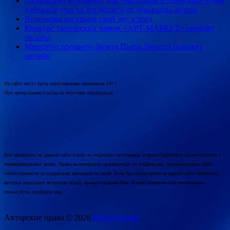
Садальский вспомнил, как Высоцкий и Демидова чудом
избежали участи погибшего от декорации актера
Волочкова раскрыла свой вес и рост
Конкурс творческих заявок «АРТ-МАРКЕТ» пройдёт
онлайн
Мировую премьеру балета Пьера Лакотта покажут
онлайн
На сайте могут быть опубликованы материалы 18+!
При цитировании ссылка на источник обязательна.
Все материалы на данном сайте взяты из открытых источников и предоставляются исключительно в
ознакомительных целях. Права на материалы принадлежат их владельцам. Администрация сайта
ответственности за содержание материала не несет. Если Вы обнаружили на нашем сайте материалы,
которые нарушают авторские права, принадлежащие Вам, Вашей компании или организации,
пожалуйста, сообщите нам.
Авторские права © 2026
Mega Cinema.
.