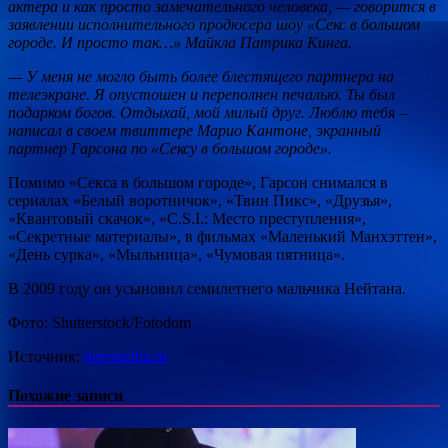
актера и как просто замечательного человека, — говорится в
заявлении исполнительного продюсера шоу «Секс в большом
городе. И просто так…» Майкла Патрика Кинга.
— У меня не могло быть более блестящего партнера на
телеэкране. Я опустошен и переполнен печалью. Ты был
подарком богов. Отдыхай, мой милый друг. Люблю тебя –
написал в своем твиттере Марио Кантоне, экранный
партнер Гарсона по «Сексу в большом городе».
Помимо «Секса в большом городе», Гарсон снимался в
сериалах «Белый воротничок», «Твин Пикс», «Друзья»,
«Квантовый скачок», «C.S.I.: Место преступления»,
«Секретные материалы», в фильмах «Маленький Манхэттен»,
«День сурка», «Мыльница», «Чумовая пятница».
В 2009 году он усыновил семилетнего мальчика Нейтана.
Фото: Shutterstock/Fotodom
Источник:
intermedia.ru
Похожие записи