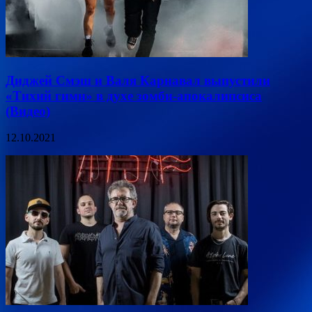
Диджей Смэш и Валя Карнавал выпустили
«Тихий гимн» в духе зомби-апокалипсиса
(Видео)
12.10.2021