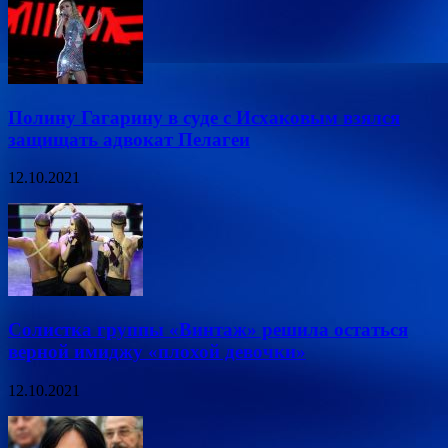
Полину Гагарину в суде с Исхаковым взялся
защищать адвокат Пелагеи
12.10.2021
Солистка группы «Винтаж» решила остаться
верной имиджу «плохой девочки»
12.10.2021