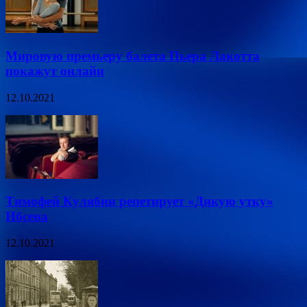
Мировую премьеру балета Пьера Лакотта
покажут онлайн
12.10.2021
Тимофей Кулябин репетирует «Дикую утку»
Ибсена
12.10.2021