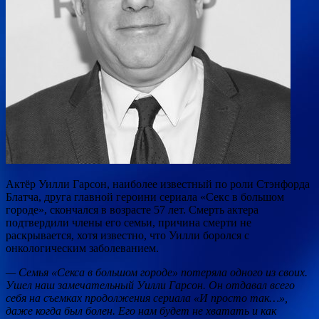
Актёр Уилли Гарсон, наиболее известный по роли Стэнфорда
Блатча, друга главной героини сериала «Секс в большом
городе», скончался в возрасте 57 лет. Смерть актера
подтвердили члены его семьи, причина смерти не
раскрывается, хотя известно, что Уилли боролся с
онкологическим заболеванием.
— Семья «Секса в большом городе» потеряла одного из своих.
Ушел наш замечательный Уилли Гарсон. Он отдавал всего
себя на съемках продолжения сериала «И просто так…»,
даже когда был болен. Его нам будет не хватать и как