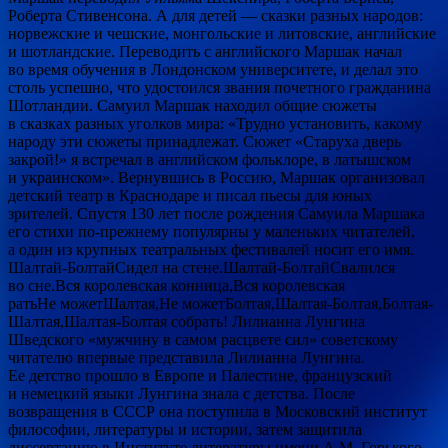
Роберта Стивенсона. А для детей — сказки разных народов:
норвежские и чешские, монгольские и литовские, английские
и шотландские. Переводить с английского Маршак начал
во время обучения в Лондонском университете, и делал это
столь успешно, что удостоился звания почетного гражданина
Шотландии. Самуил Маршак находил общие сюжеты
в сказках разных уголков мира: «Трудно установить, какому
народу эти сюжеты принадлежат. Сюжет «Старуха дверь
закрой!» я встречал в английском фольклоре, в латышском
и украинском». Вернувшись в Россию, Маршак организовал
детский театр в Краснодаре и писал пьесы для юных
зрителей. Спустя 130 лет после рождения Самуила Маршака
его стихи по-прежнему популярны у маленьких читателей,
а один из крупных театральных фестивалей носит его имя.
Шалтай-БолтайСидел на стене.Шалтай-БолтайСвалился
во сне.Вся королевская конница,Вся королевская
ратьНе можетШалтая,Не можетБолтая,Шалтая-Болтая,Болтая-
Шалтая,Шалтая-Болтая собрать! Лилианна Лунгина
Шведского «мужчину в самом расцвете сил» советскому
читателю впервые представила Лилианна Лунгина.
Ее детство прошло в Европе и Палестине, французский
и немецкий языки Лунгина знала с детства. После
возвращения в СССР она поступила в Московский институт
философии, литературы и истории, затем защитила
диссертацию в Институте литературы имени А.М. Горького.