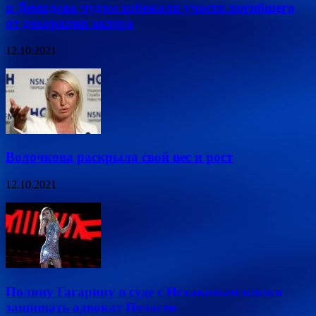
и Демидова чудом избежали участи погибшего
от декорации актера
12.10.2021
Волочкова раскрыла свой вес и рост
12.10.2021
Полину Гагарину в суде с Исхаковым взялся
защищать адвокат Пелагеи