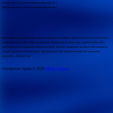
На сайте могут быть опубликованы материалы 18+!
При цитировании ссылка на источник обязательна.
Все материалы на данном сайте взяты из открытых источников и предоставляются исключительно в
ознакомительных целях. Права на материалы принадлежат их владельцам. Администрация сайта
ответственности за содержание материала не несет. Если Вы обнаружили на нашем сайте материалы,
которые нарушают авторские права, принадлежащие Вам, Вашей компании или организации,
пожалуйста, сообщите нам.
Авторские права © 2026
Mega Cinema.
.