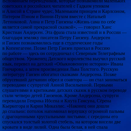
Вспоминаем переводчиков, которые познакомили маленьких
советских и российских читателей с Гадким утенком
и Алисой в Стране чудес, Маленьким принцем и Карлсоном,
Питером Пэном и Винни-Пухом вместе с Натальей
Летниковой. Анна и Петр Ганзены «Жизнь сама по себе
является самой прекрасной сказкой», — говорил Ханс
Кристиан Андерсен. Эта фраза стала известной и в России —
благодаря земляку писателя Петру Ганзену. Андерсен
и Ганзен познакомились еще в студенческие годы
в Копенгагене. Позже Петр Ганзен приехал в Россию
по работе — здесь он сотрудничал с Северным Телеграфным
обществом. Уроженец Датского королевства выучил русский
язык, перевел на датский «Обыкновенную историю» Ивана
Гончарова, а затем произведения Льва Толстого. Русскую
литературу Ганзен обогатил сказками Андерсена. Позже
обрусевший датчанин обрел и соавтора — он стал заниматься
переводами с супругой Анной Васильевной. Первыми
слушателями и критиками датских сказок в русском переводе
стали четверо детей Ганзенов. Кроме Андерсена, супруги
переводили Генрика Ибсена и Кнута Гамсуна, Сёрена
Кьеркегора и Карин Микаэлис. «Наконец они дошли
до спальни: потолок напоминал верхушку огромной пальмы
с драгоценными хрустальными листьями; с середины его
спускался толстый золотой стебель, на котором висели две
кровати в виде лилий. Одна была белая, в ней спала