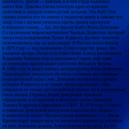
принцесса, другая — красная, и в ней Герда надеялась
найти Кая. Девочка слегка отогнула один из красных
лепестков и увидала темно-русый затылок. Это Кай! Она
громко назвала его по имени и поднесла лампу к самому его
лицу. Сны с шумом умчались прочь; принц проснулся
и повернул голову… Ах, это был не Кай!» Нина Демурова
Со сказочным миром математика Чарльза Доджсона, который
писал под псевдонимом Льюис Кэрролл, русские читатели
познакомились еще до революции. В России книга вышла
в 1879 году — под названием «Соня в царстве дива», без
указания автора. Позже о путешествиях Алисы рассказывал
Владимир Набоков под псевдонимом Сирин, еще один
из переводов приписывают писателю Михаилу Чехову.
В 1966 году за книгу взялась литературовед Нина Демурова.
Произведение показалось ей очень сложным для перевода —
из-за авторской игры слов. Демурова не пыталась сделать
историю Кэрролла и ее героев «более русскими». Она
сохранила не только дух английской сказки, но и уникальный
стиль автора. Перевод Нины Демуровой признали
образцовым, и ее приняли в почетные члены Общества
Льюиса Кэрролла в Британии и США. В 1978 году «Алису»
в переводе Демуровой выпустило издательство «Наука» —
в знаменитой серии «Литературные памятники». «…Когда
Кролик вдруг вынул часы из жилетного кармана и, взглянув
на них, помчался дальше, Алиса вскочила на ноги. Ее тут