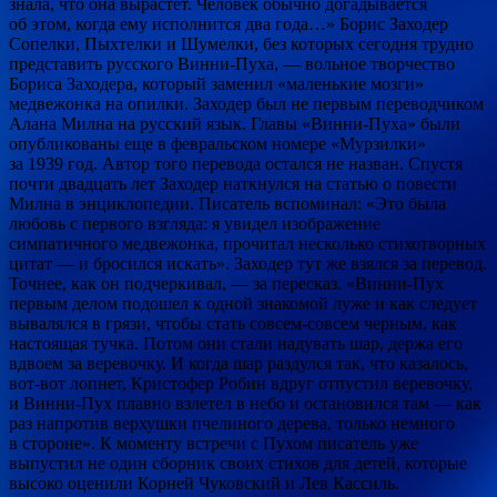
знала, что она вырастет. Человек обычно догадывается
об этом, когда ему исполнится два года…» Борис Заходер
Сопелки, Пыхтелки и Шумелки, без которых сегодня трудно
представить русского Винни-Пуха, — вольное творчество
Бориса Заходера, который заменил «маленькие мозги»
медвежонка на опилки. Заходер был не первым переводчиком
Алана Милна на русский язык. Главы «Винни-Пуха» были
опубликованы еще в февральском номере «Мурзилки»
за 1939 год. Автор того перевода остался не назван. Спустя
почти двадцать лет Заходер наткнулся на статью о повести
Милна в энциклопедии. Писатель вспоминал: «Это была
любовь с первого взгляда: я увидел изображение
симпатичного медвежонка, прочитал несколько стихотворных
цитат — и бросился искать». Заходер тут же взялся за перевод.
Точнее, как он подчеркивал, — за пересказ. «Винни-Пух
первым делом подошел к одной знакомой луже и как следует
вывалялся в грязи, чтобы стать совсем-совсем черным, как
настоящая тучка. Потом они стали надувать шар, держа его
вдвоем за веревочку. И когда шар раздулся так, что казалось,
вот-вот лопнет, Кристофер Робин вдруг отпустил веревочку,
и Винни-Пух плавно взлетел в небо и остановился там — как
раз напротив верхушки пчелиного дерева, только немного
в стороне». К моменту встречи с Пухом писатель уже
выпустил не один сборник своих стихов для детей, которые
высоко оценили Корней Чуковский и Лев Кассиль.