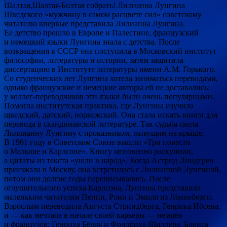
Шалтая,Шалтая-Болтая собрать! Лилианна Лунгина
Шведского «мужчину в самом расцвете сил» советскому
читателю впервые представила Лилианна Лунгина.
Ее детство прошло в Европе и Палестине, французский
и немецкий языки Лунгина знала с детства. После
возвращения в СССР она поступила в Московский институт
философии, литературы и истории, затем защитила
диссертацию в Институте литературы имени А.М. Горького.
Со студенческих лет Лунгина хотела заниматься переводами,
однако французские и немецкие авторы ей не доставались:
у коллег-переводчиков эти языки были очень популярными.
Помогла институтская практика, где Лунгина изучила
шведский, датский, норвежский. Она стала искать книги для
перевода в скандинавской литературе. Так судьба свела
Лиллианну Лунгину с проказником, живущим на крыше.
В 1961 году в Советском Союзе вышли «Три повести
о Малыше и Карлсоне». Книгу мгновенно раскупили,
а цитаты из текста «ушли в народ». Когда Астрид Линдгрен
приезжала в Москву, она встретилась с Лилианной Лунгиной,
потом они долгие годы переписывались. После
оглушительного успеха Карлсона, Лунгина представила
маленьким читателям Пеппи, Рони и Эмиля из Лённеберги.
Взрослым переводила Августа Стриндберга, Генрика Ибсена,
и — как мечтала в начале своей карьеры — немцев
и французов: Генриха Бёлля и Фридриха Шиллера, Бориса