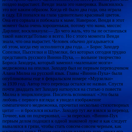
поздно вырастают. Венди знала это наверняка. Выяснилось
это вот каким образом. Когда ей было два года, она играла
в саду. Ей попался на глаза удивительно красивый цветок.
Она его сорвала и побежала к маме. Наверное, Венди в этот
момент была очень хорошенькая, потому что мама, миссис
Дарлинг, воскликнула:— До чего жаль, что ты не останешься
такой навсегда!Только и всего. Но с этого момента Венди
знала, что она вырастет. Человек обычно догадывается
об этом, когда ему исполнится два года…» Борис Заходер
Сопелки, Пыхтелки и Шумелки, без которых сегодня трудно
представить русского Винни-Пуха, — вольное творчество
Бориса Заходера, который заменил «маленькие мозги»
медвежонка на опилки. Заходер был не первым переводчиком
Алана Милна на русский язык. Главы «Винни-Пуха» были
опубликованы еще в февральском номере «Мурзилки»
за 1939 год. Автор того перевода остался не назван. Спустя
почти двадцать лет Заходер наткнулся на статью о повести
Милна в энциклопедии. Писатель вспоминал: «Это была
любовь с первого взгляда: я увидел изображение
симпатичного медвежонка, прочитал несколько стихотворных
цитат — и бросился искать». Заходер тут же взялся за перевод.
Точнее, как он подчеркивал, — за пересказ. «Винни-Пух
первым делом подошел к одной знакомой луже и как следует
вывалялся в грязи, чтобы стать совсем-совсем черным, как
настоящая тучка. Потом они стали надувать шар, держа его