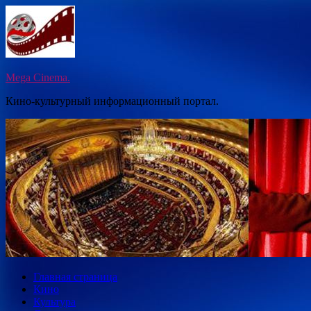
Перейти
к
содержимому
Mega Cinema.
Кино-культурный информационный портал.
Главная страница
Кино
Культура