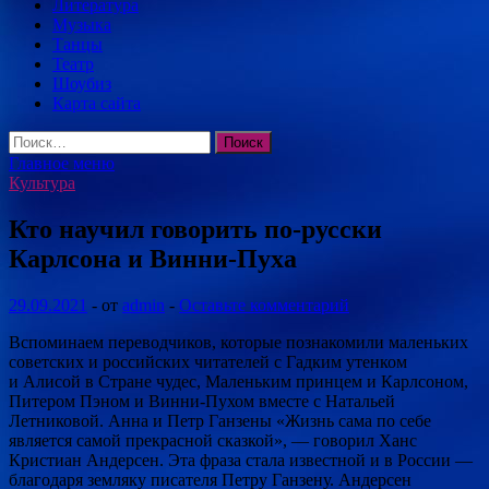
Литература
Музыка
Танцы
Театр
Шоубиз
Карта сайта
Найти:
Главное меню
Культура
Кто научил говорить по-русски
Карлсона и Винни-Пуха
29.09.2021
-
от
admin
-
Оставьте комментарий
Вспоминаем переводчиков, которые познакомили маленьких
советских и российских читателей с Гадким утенком
и Алисой в Стране чудес, Маленьким принцем и Карлсоном,
Питером Пэном и Винни-Пухом вместе с Натальей
Летниковой. Анна и Петр Ганзены «Жизнь сама по себе
является самой прекрасной сказкой», — говорил Ханс
Кристиан Андерсен. Эта фраза стала известной и в России —
благодаря земляку писателя Петру Ганзену. Андерсен