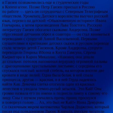
и Ганзен познакомились еще в студенческие годы
в Копенгагене. Позже Петр Ганзен приехал в Россию
по работе — здесь он сотрудничал с Северным Телеграфным
обществом. Уроженец Датского королевства выучил русский
язык, перевел на датский «Обыкновенную историю» Ивана
Гончарова, а затем произведения Льва Толстого. Русскую
литературу Ганзен обогатил сказками Андерсена. Позже
обрусевший датчанин обрел и соавтора — он стал заниматься
переводами с супругой Анной Васильевной. Первыми
слушателями и критиками датских сказок в русском переводе
стали четверо детей Ганзенов. Кроме Андерсена, супруги
переводили Генрика Ибсена и Кнута Гамсуна, Сёрена
Кьеркегора и Карин Микаэлис. «Наконец они дошли
до спальни: потолок напоминал верхушку огромной пальмы
с драгоценными хрустальными листьями; с середины его
спускался толстый золотой стебель, на котором висели две
кровати в виде лилий. Одна была белая, в ней спала
принцесса, другая — красная, и в ней Герда надеялась
найти Кая. Девочка слегка отогнула один из красных
лепестков и увидала темно-русый затылок. Это Кай! Она
громко назвала его по имени и поднесла лампу к самому его
лицу. Сны с шумом умчались прочь; принц проснулся
и повернул голову… Ах, это был не Кай!» Нина Демурова
Со сказочным миром математика Чарльза Доджсона, который
писал под псевдонимом Льюис Кэрролл, русские читатели