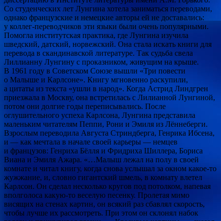
Со студенческих лет Лунгина хотела заниматься переводами,
однако французские и немецкие авторы ей не доставались:
у коллег-переводчиков эти языки были очень популярными.
Помогла институтская практика, где Лунгина изучила
шведский, датский, норвежский. Она стала искать книги для
перевода в скандинавской литературе. Так судьба свела
Лиллианну Лунгину с проказником, живущим на крыше.
В 1961 году в Советском Союзе вышли «Три повести
о Малыше и Карлсоне». Книгу мгновенно раскупили,
а цитаты из текста «ушли в народ». Когда Астрид Линдгрен
приезжала в Москву, она встретилась с Лилианной Лунгиной,
потом они долгие годы переписывались. После
оглушительного успеха Карлсона, Лунгина представила
маленьким читателям Пеппи, Рони и Эмиля из Лённеберги.
Взрослым переводила Августа Стриндберга, Генрика Ибсена,
и — как мечтала в начале своей карьеры — немцев
и французов: Генриха Бёлля и Фридриха Шиллера, Бориса
Виана и Эмиля Ажара. «…Малыш лежал на полу в своей
комнате и читал книгу, когда снова услышал за окном какое-то
жужжание, и, словно гигантский шмель, в комнату влетел
Карлсон. Он сделал несколько кругов под потолком, напевая
вполголоса какую-то веселую песенку. Пролетая мимо
висящих на стенах картин, он всякий раз сбавлял скорость,
чтобы лучше их рассмотреть. При этом он склонял набок