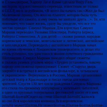
и Сэлинджером, Харпер Ли и Камю сделала Нору Галь
мастером художественного перевода, известным не только
в СССР, но и за рубежом. «Я хотел бы начать так:«Жил да был
Маленький принц. Он жил на планете, которая была чуть
побольше его самого, и ему очень не хватало друга…». Те, кто
понимает, что такое жизнь, сразу бы увидели, что все это
чистая правда». Самуил Маршак Для взрослых Самуил
Маршак переводил Уильяма Шекспира, Роберта Бёрнса,
Роберта Стивенсона. А для детей — сказки разных народов:
норвежские и чешские, монгольские и литовские, английские
и шотландские. Переводить с английского Маршак начал
во время обучения в Лондонском университете, и делал это
столь успешно, что удостоился звания почетного гражданина
Шотландии. Самуил Маршак находил общие сюжеты
в сказках разных уголков мира: «Трудно установить, какому
народу эти сюжеты принадлежат. Сюжет «Старуха дверь
закрой!» я встречал в английском фольклоре, в латышском
и украинском». Вернувшись в Россию, Маршак организовал
детский театр в Краснодаре и писал пьесы для юных
зрителей. Спустя 130 лет после рождения Самуила Маршака
его стихи по-прежнему популярны у маленьких читателей,
а один из крупных театральных фестивалей носит его имя.
Шалтай-БолтайСидел на стене.Шалтай-БолтайСвалился
во сне.Вся королевская конница,Вся королевская
ратьНе можетШалтая,Не можетБолтая,Шалтая-Болтая,Болтая-