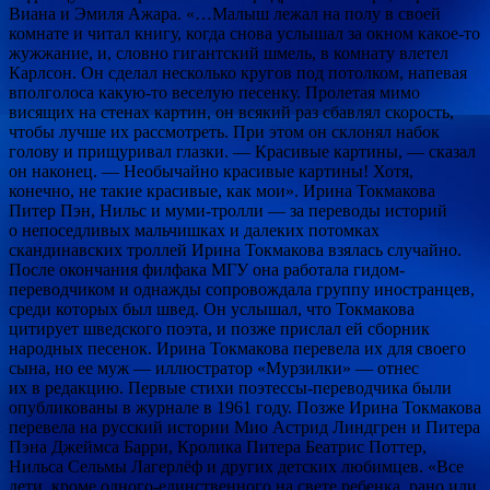
Виана и Эмиля Ажара. «…Малыш лежал на полу в своей
комнате и читал книгу, когда снова услышал за окном какое-то
жужжание, и, словно гигантский шмель, в комнату влетел
Карлсон. Он сделал несколько кругов под потолком, напевая
вполголоса какую-то веселую песенку. Пролетая мимо
висящих на стенах картин, он всякий раз сбавлял скорость,
чтобы лучше их рассмотреть. При этом он склонял набок
голову и прищуривал глазки. — Красивые картины, — сказал
он наконец. — Необычайно красивые картины! Хотя,
конечно, не такие красивые, как мои». Ирина Токмакова
Питер Пэн, Нильс и муми-тролли — за переводы историй
о непоседливых мальчишках и далеких потомках
скандинавских троллей Ирина Токмакова взялась случайно.
После окончания филфака МГУ она работала гидом-
переводчиком и однажды сопровождала группу иностранцев,
среди которых был швед. Он услышал, что Токмакова
цитирует шведского поэта, и позже прислал ей сборник
народных песенок. Ирина Токмакова перевела их для своего
сына, но ее муж — иллюстратор «Мурзилки» — отнес
их в редакцию. Первые стихи поэтессы-переводчика были
опубликованы в журнале в 1961 году. Позже Ирина Токмакова
перевела на русский истории Мио Астрид Линдгрен и Питера
Пэна Джеймса Барри, Кролика Питера Беатрис Поттер,
Нильса Сельмы Лагерлёф и других детских любимцев. «Все
дети, кроме одного-единственного на свете ребенка, рано или