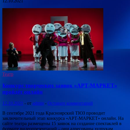
12.10.2021
Театр
Конкурс творческих заявок «АРТ-МАРКЕТ»
пройдёт онлайн
12.10.2021
-
от
admin
-
Оставьте комментарий
В сентябре 2021 года Красноярский ТЮЗ проводит
заключительный этап конкурса «АРТ-МАРКЕТ» онлайн. На
сайте театра размещены 15 заявок на создание спектаклей в
формате видеопрезентаций – они адресованы худрукам