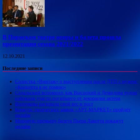
В Пермском театре оперы и балета прошла
презентация сезона 2021/2022
12.10.2021
Последние записи
Солистка «Винтаж» о выступлении после ДТП с мужем:
«Концерта я не помню»
Садальский вспомнил, как Высоцкий и Демидова чудом
избежали участи погибшего от декорации актера
Волочкова раскрыла свой вес и рост
Конкурс творческих заявок «АРТ-МАРКЕТ» пройдёт
онлайн
Мировую премьеру балета Пьера Лакотта покажут
онлайн