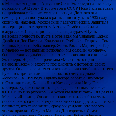
о Маленьком принце. Антуан де Сент-Экзюпери написал эту
историю в 1942 году. В тот же год в СССР Нора Галь впервые
попробовала себя в искусстве перевода. До этого она
семнадцать раз поступала в разные институты, в 1935 году
окончила, наконец, Московский педагогический. Защитила
диссертацию по творчеству Артюра Рембо и работала
в журнале «Интернациональная литература». «Пусть
не всегда полностью, пусть в отрывках мы узнавали Кафку,
Джойса и Дос Пассоса. Колдуэлл и Стейнбек, Генрих и Томас
Манны, Брехт и Фейхтвангер, Жюль Ромэн, Мартен дю Гар
и Мальро — вот какими встречами мы обязаны журналу».
Одна из таких судьбоносных встреч произошла и с книгой
Экзюпери. Нора Галь прочитала «Маленького принца»
на французском и захотела познакомить с историей своих
друзей. Она перевела текст и вскоре решила опубликовать его.
Рукопись приняли лишь в шестом по счету журнале —
«Москва», в 1959 году. Однако вскоре работа с Экзюпери
и Сэлинджером, Харпер Ли и Камю сделала Нору Галь
мастером художественного перевода, известным не только
в СССР, но и за рубежом. «Я хотел бы начать так:«Жил да был
Маленький принц. Он жил на планете, которая была чуть
побольше его самого, и ему очень не хватало друга…». Те, кто
понимает, что такое жизнь, сразу бы увидели, что все это
чистая правда». Самуил Маршак Для взрослых Самуил
Маршак переводил Уильяма Шекспира, Роберта Бёрнса,