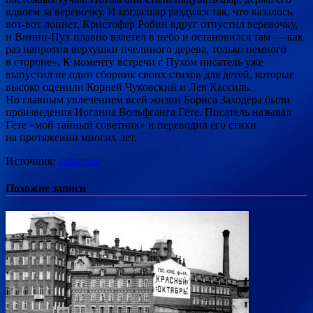
вдвоем за веревочку. И когда шар раздулся так, что казалось,
вот-вот лопнет, Кристофер Робин вдруг отпустил веревочку,
и Винни-Пух плавно взлетел в небо и остановился там — как
раз напротив верхушки пчелиного дерева, только немного
в стороне». К моменту встречи с Пухом писатель уже
выпустил не один сборник своих стихов для детей, которые
высоко оценили Корней Чуковский и Лев Кассиль.
Но главным увлечением всей жизни Бориса Заходера были
произведения Иоганна Вольфганга Гёте. Писатель называл
Гёте «мой тайный советник» и переводил его стихи
на протяжении многих лет.
Источник:
culture.ru
Похожие записи