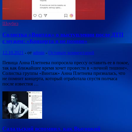
Шоубиз
Солистка «Винтаж» о выступлении после ДТП
с мужем: «Концерта я не помню»
12.10.2021
-
от
admin
-
Оставьте комментарий
Певица Анна Плетнева попросила прессу оставить ее в покое,
так как ближайшее время хочет провести в «личной тишине».
Солистка группы «Винтаж» Анна Плетнева призналась, что
не помнит концерта, который отработала спустя полчаса
после известия …
Садальский вспомнил, как Высоцкий