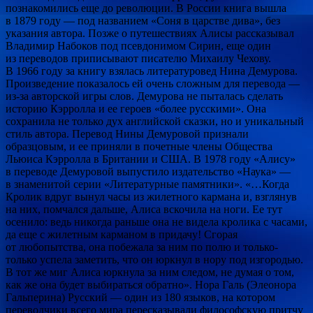
познакомились еще до революции. В России книга вышла
в 1879 году — под названием «Соня в царстве дива», без
указания автора. Позже о путешествиях Алисы рассказывал
Владимир Набоков под псевдонимом Сирин, еще один
из переводов приписывают писателю Михаилу Чехову.
В 1966 году за книгу взялась литературовед Нина Демурова.
Произведение показалось ей очень сложным для перевода —
из-за авторской игры слов. Демурова не пыталась сделать
историю Кэрролла и ее героев «более русскими». Она
сохранила не только дух английской сказки, но и уникальный
стиль автора. Перевод Нины Демуровой признали
образцовым, и ее приняли в почетные члены Общества
Льюиса Кэрролла в Британии и США. В 1978 году «Алису»
в переводе Демуровой выпустило издательство «Наука» —
в знаменитой серии «Литературные памятники». «…Когда
Кролик вдруг вынул часы из жилетного кармана и, взглянув
на них, помчался дальше, Алиса вскочила на ноги. Ее тут
осенило: ведь никогда раньше она не видела кролика с часами,
да еще с жилетным карманом в придачу! Сгорая
от любопытства, она побежала за ним по полю и только-
только успела заметить, что он юркнул в нору под изгородью.
В тот же миг Алиса юркнула за ним следом, не думая о том,
как же она будет выбираться обратно». Нора Галь (Элеонора
Гальперина) Русский — один из 180 языков, на котором
переводчики всего мира пересказывали философскую притчу