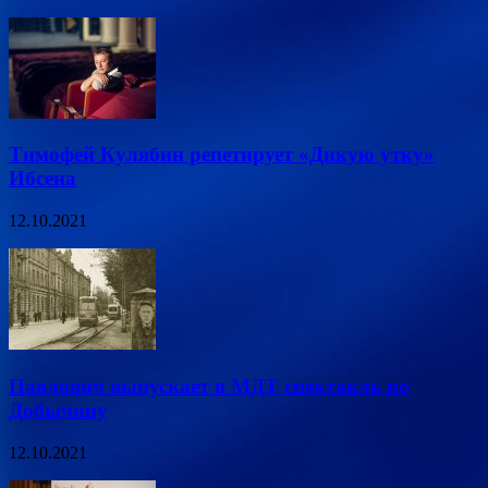
Тимофей Кулябин репетирует «Дикую утку»
Ибсена
12.10.2021
Павлович выпускает в МДТ спектакль по
Добычину
12.10.2021