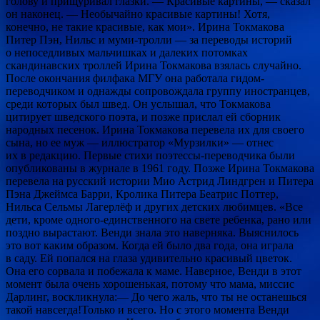
голову и прищуривал глазки. — Красивые картины, — сказал
он наконец. — Необычайно красивые картины! Хотя,
конечно, не такие красивые, как мои». Ирина Токмакова
Питер Пэн, Нильс и муми-тролли — за переводы историй
о непоседливых мальчишках и далеких потомках
скандинавских троллей Ирина Токмакова взялась случайно.
После окончания филфака МГУ она работала гидом-
переводчиком и однажды сопровождала группу иностранцев,
среди которых был швед. Он услышал, что Токмакова
цитирует шведского поэта, и позже прислал ей сборник
народных песенок. Ирина Токмакова перевела их для своего
сына, но ее муж — иллюстратор «Мурзилки» — отнес
их в редакцию. Первые стихи поэтессы-переводчика были
опубликованы в журнале в 1961 году. Позже Ирина Токмакова
перевела на русский истории Мио Астрид Линдгрен и Питера
Пэна Джеймса Барри, Кролика Питера Беатрис Поттер,
Нильса Сельмы Лагерлёф и других детских любимцев. «Все
дети, кроме одного-единственного на свете ребенка, рано или
поздно вырастают. Венди знала это наверняка. Выяснилось
это вот каким образом. Когда ей было два года, она играла
в саду. Ей попался на глаза удивительно красивый цветок.
Она его сорвала и побежала к маме. Наверное, Венди в этот
момент была очень хорошенькая, потому что мама, миссис
Дарлинг, воскликнула:— До чего жаль, что ты не останешься
такой навсегда!Только и всего. Но с этого момента Венди