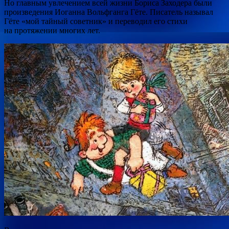
Но главным увлечением всей жизни Бориса Заходера были
произведения Иоганна Вольфганга Гёте. Писатель называл
Гёте «мой тайный советник» и переводил его стихи
на протяжении многих лет.