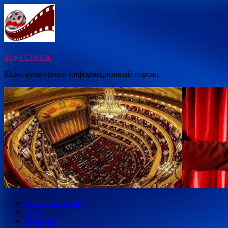
Перейти
к
содержимому
Mega Cinema.
Кино-культурный информационный портал.
Главная страница
Кино
Культура