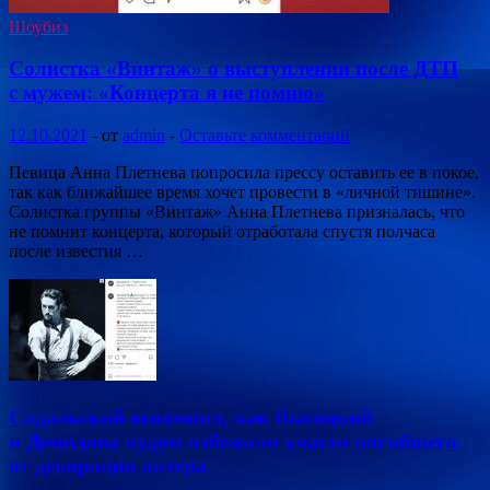
Шоубиз
Солистка «Винтаж» о выступлении после ДТП
с мужем: «Концерта я не помню»
12.10.2021
-
от
admin
-
Оставьте комментарий
Певица Анна Плетнева попросила прессу оставить ее в покое,
так как ближайшее время хочет провести в «личной тишине».
Солистка группы «Винтаж» Анна Плетнева призналась, что
не помнит концерта, который отработала спустя полчаса
после известия …
Садальский вспомнил, как Высоцкий
и Демидова чудом избежали участи погибшего
от декорации актера