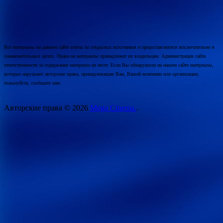
Все материалы на данном сайте взяты из открытых источников и предоставляются исключительно в
ознакомительных целях. Права на материалы принадлежат их владельцам. Администрация сайта
ответственности за содержание материала не несет. Если Вы обнаружили на нашем сайте материалы,
которые нарушают авторские права, принадлежащие Вам, Вашей компании или организации,
пожалуйста, сообщите нам.
Авторские права © 2026
Mega Cinema.
.