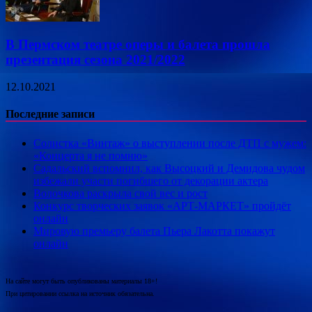
В Пермском театре оперы и балета прошла
презентация сезона 2021/2022
12.10.2021
Последние записи
Солистка «Винтаж» о выступлении после ДТП с мужем:
«Концерта я не помню»
Садальский вспомнил, как Высоцкий и Демидова чудом
избежали участи погибшего от декорации актера
Волочкова раскрыла свой вес и рост
Конкурс творческих заявок «АРТ-МАРКЕТ» пройдёт
онлайн
Мировую премьеру балета Пьера Лакотта покажут
онлайн
На сайте могут быть опубликованы материалы 18+!
При цитировании ссылка на источник обязательна.