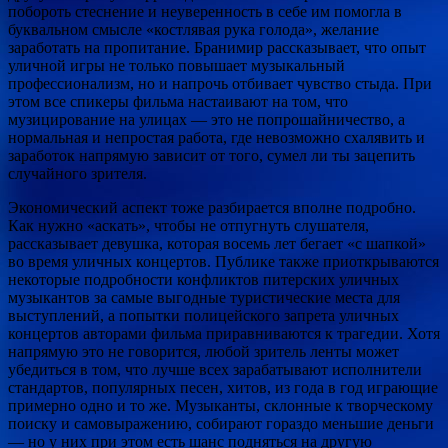
побороть стеснение и неуверенность в себе им помогла в
буквальном смысле «костлявая рука голода», желание
заработать на пропитание. Бранимир рассказывает, что опыт
уличной игры не только повышает музыкальный
профессионализм, но и напрочь отбивает чувство стыда. При
этом все спикеры фильма настаивают на том, что
музицирование на улицах — это не попрошайничество, а
нормальная и непростая работа, где невозможно схалявить и
заработок напрямую зависит от того, сумел ли ты зацепить
случайного зрителя.
Экономический аспект тоже разбирается вполне подробно.
Как нужно «аскать», чтобы не отпугнуть слушателя,
рассказывает девушка, которая восемь лет бегает «с шапкой»
во время уличных концертов. Публике также приоткрываются
некоторые подробности конфликтов питерских уличных
музыкантов за самые выгодные туристические места для
выступлений, а попытки полицейского запрета уличных
концертов авторами фильма приравниваются к трагедии. Хотя
напрямую это не говорится, любой зритель ленты может
убедиться в том, что лучше всех зарабатывают исполнители
стандартов, популярных песен, хитов, из года в год играющие
примерно одно и то же. Музыканты, склонные к творческому
поиску и самовыражению, собирают гораздо меньшие деньги
— но у них при этом есть шанс подняться на другую