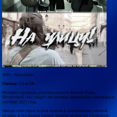
2019, «Хрущёвка»
Оценка: 7,5 из 10.
Интернет-премьера документального фильма Киры
Ветлугиной «На улицу!» об уличных музыкантах состоялась в
сентябре 2021 года.
Автора этих строк нельзя отнести к поклонникам уличной
музыки, и его можно понять. Больше десяти лет я
поневоле