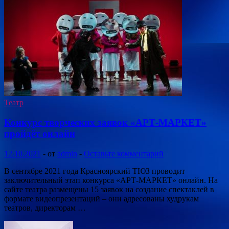
Театр
Конкурс творческих заявок «АРТ-МАРКЕТ»
пройдёт онлайн
12.10.2021
-
от
admin
-
Оставьте комментарий
В сентябре 2021 года Красноярский ТЮЗ проводит
заключительный этап конкурса «АРТ-МАРКЕТ» онлайн. На
сайте театра размещены 15 заявок на создание спектаклей в
формате видеопрезентаций – они адресованы худрукам
театров, директорам …