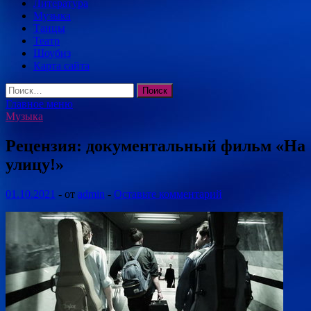
Литература
Музыка
Танцы
Театр
Шоубиз
Карта сайта
Найти:
Главное меню
Музыка
Рецензия: документальный фильм «На
улицу!»
01.10.2021
-
от
admin
-
Оставьте комментарий