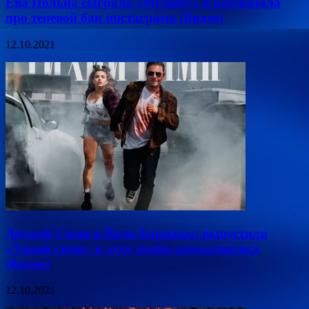
Ева Польна сыграла «Музыку» и рассказала
про теневой бан инстаграма (Видео)
12.10.2021
Диджей Смэш и Валя Карнавал выпустили
«Тихий гимн» в духе зомби-апокалипсиса
(Видео)
12.10.2021