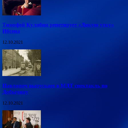
Тимофей Кулябин репетирует «Дикую утку»
Ибсена
12.10.2021
Павлович выпускает в МДТ спектакль по
Добычину
12.10.2021