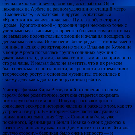
слушал их каждый вечер, возвращаясь с работы. Офис
находился на Арбате на равном удалении от станций метро
«Смоленская», «Арбатская» и другая «Арбатская», а
«Кропоткинская» чуть подальше. Путь в любую сторону
(кроме «Кропоткинской») проходил через несколько точек с
уличными музыкантами, творчество большинства из которых
не вызывало положительных эмоций и желания поощрить их
денежным взносом. Исключения были редки — иногда вместо
гопника в кепке с репертуаром из хитов Владимира Кузьмина
в конце Арбата появлялась группа солидных мужчин с
джазовыми стандартами, однако гопник там играл примерно в
сто раз чаще. И нельзя было не заметить, что в их ремесле
было очень мало спонтанности, искренности и стремления к
творческому росту: в основном музыканты относились к
своему делу как к достаточно рутинной работе.
У автора фильма Киры Ветлугиной отношение к своим
героям более романтичное, хотя она старается сохранять
некоторую объективность. Полуторачасовая картина
совмещает экскурс в историю явления и рассказ о том, как это
устроено изнутри. В «исторической» части заслуживают
внимания воспоминания Сергея Силюнина (увы, уже
покойного), Бранимира и Билли Новика о своих дебютах в
качестве уличных музыкантов. Для многих из них выйти «на
другую сторону» баррикад было очень непросто — и