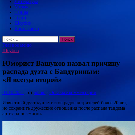
Литература
Музыка
Танцы
Театр
Шоубиз
Карта сайта
Найти:
Главное меню
Шоубиз
Юморист Вашуков назвал причину
распада дуэта с Бандуриным:
«Я всегда второй»
03.10.2021
-
от
admin
-
Оставьте комментарий
Известный дуэт куплетистов радовал зрителей более 20 лет,
но сохранить дружеские отношения после распада тандема
артисты не смогли.