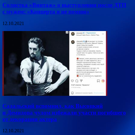
Солистка «Винтаж» о выступлении после ДТП
с мужем: «Концерта я не помню»
12.10.2021
Садальский вспомнил, как Высоцкий
и Демидова чудом избежали участи погибшего
от декорации актера
12.10.2021