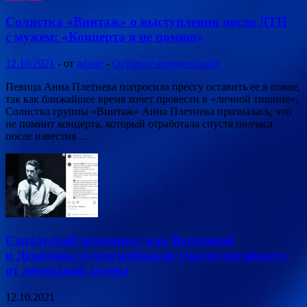
Солистка «Винтаж» о выступлении после ДТП
с мужем: «Концерта я не помню»
12.10.2021
-
от
admin
-
Оставьте комментарий
Певица Анна Плетнева попросила прессу оставить ее в покое,
так как ближайшее время хочет провести в «личной тишине».
Солистка группы «Винтаж» Анна Плетнева призналась, что
не помнит концерта, который отработала спустя полчаса
после известия …
Садальский вспомнил, как Высоцкий
и Демидова чудом избежали участи погибшего
от декорации актера
12.10.2021