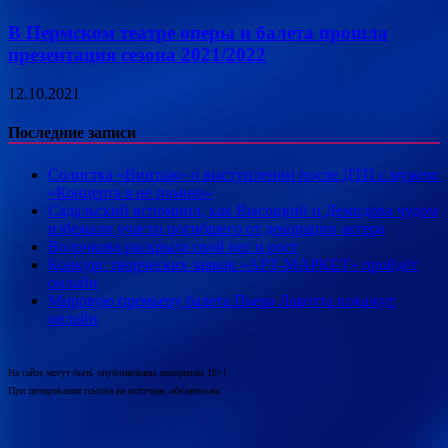
В Пермском театре оперы и балета прошла
презентация сезона 2021/2022
12.10.2021
Последние записи
Солистка «Винтаж» о выступлении после ДТП с мужем:
«Концерта я не помню»
Садальский вспомнил, как Высоцкий и Демидова чудом
избежали участи погибшего от декорации актера
Волочкова раскрыла свой вес и рост
Конкурс творческих заявок «АРТ-МАРКЕТ» пройдёт
онлайн
Мировую премьеру балета Пьера Лакотта покажут
онлайн
На сайте могут быть опубликованы материалы 18+!
При цитировании ссылка на источник обязательна.