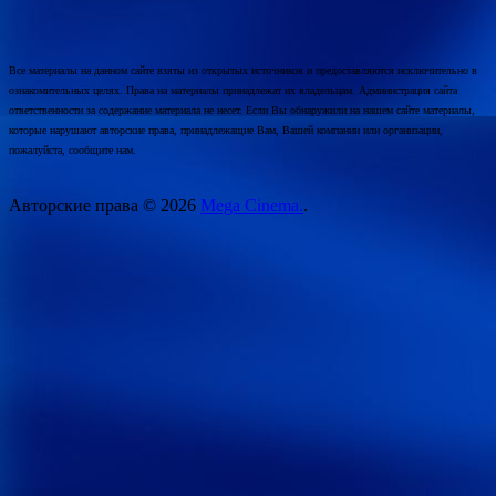
Все материалы на данном сайте взяты из открытых источников и предоставляются исключительно в
ознакомительных целях. Права на материалы принадлежат их владельцам. Администрация сайта
ответственности за содержание материала не несет. Если Вы обнаружили на нашем сайте материалы,
которые нарушают авторские права, принадлежащие Вам, Вашей компании или организации,
пожалуйста, сообщите нам.
Авторские права © 2026
Mega Cinema.
.