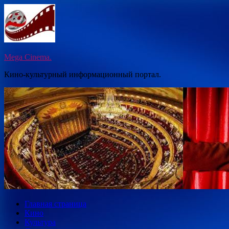
Перейти
к
содержимому
Mega Cinema.
Кино-культурный информационный портал.
Главная страница
Кино
Культура