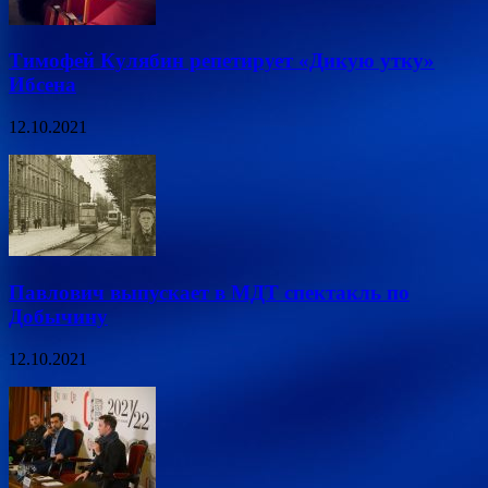
Тимофей Кулябин репетирует «Дикую утку»
Ибсена
12.10.2021
Павлович выпускает в МДТ спектакль по
Добычину
12.10.2021