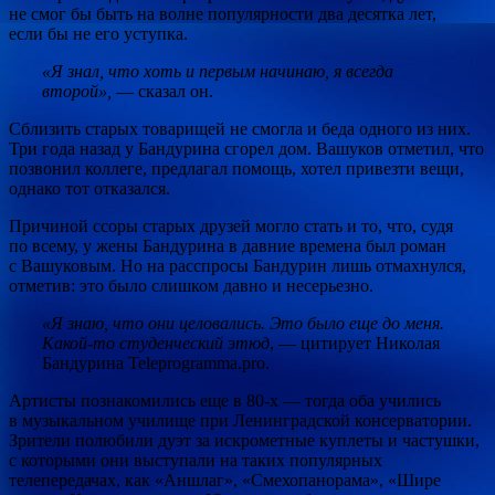
не смог бы быть на волне популярности два десятка лет,
если бы не его уступка.
«Я знал, что хоть и первым начинаю, я всегда
второй»,
— сказал он.
Сблизить старых товарищей не смогла и беда одного из них.
Три года назад у Бандурина сгорел дом. Вашуков отметил, что
позвонил коллеге, предлагал помощь, хотел привезти вещи,
однако тот отказался.
Причиной ссоры старых друзей могло стать и то, что, судя
по всему, у жены Бандурина в давние времена был роман
с Вашуковым. Но на расспросы Бандурин лишь отмахнулся,
отметив: это было слишком давно и несерьезно.
«Я знаю, что они целовались. Это было еще до меня.
Какой-то студенческий этюд
, — цитирует Николая
Бандурина Teleprogramma.pro.
Артисты познакомились еще в 80-х — тогда оба учились
в музыкальном училище при Ленинградской консерватории.
Зрители полюбили дуэт за искрометные куплеты и частушки,
с которыми они выступали на таких популярных
телепередачах, как «Аншлаг», «Смехопанорама», «Шире