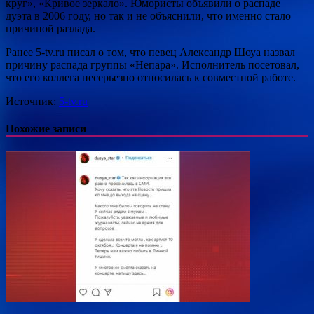
круг», «Кривое зеркало». Юмористы объявили о распаде
дуэта в 2006 году, но так и не объяснили, что именно стало
причиной разлада.
Ранее 5-tv.ru писал о том, что певец Александр Шоуа назвал
причину распада группы «Непара». Исполнитель посетовал,
что его коллега несерьезно относилась к совместной работе.
Источник:
5-tv.ru
Похожие записи