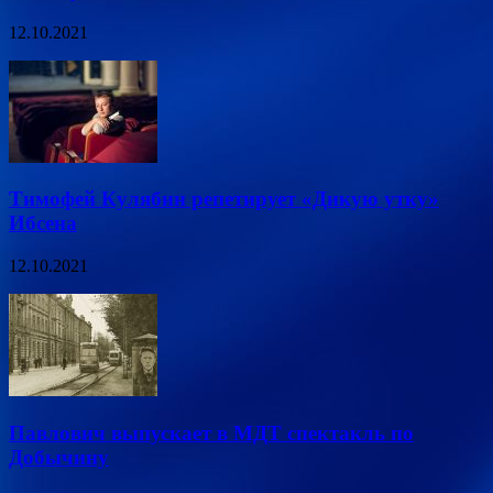
12.10.2021
Тимофей Кулябин репетирует «Дикую утку»
Ибсена
12.10.2021
Павлович выпускает в МДТ спектакль по
Добычину