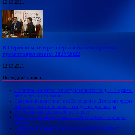
12.10.2021
В Пермском театре оперы и балета прошла
презентация сезона 2021/2022
12.10.2021
Последние записи
Солистка «Винтаж» о выступлении после ДТП с мужем:
«Концерта я не помню»
Садальский вспомнил, как Высоцкий и Демидова чудом
избежали участи погибшего от декорации актера
Волочкова раскрыла свой вес и рост
Конкурс творческих заявок «АРТ-МАРКЕТ» пройдёт
онлайн
Мировую премьеру балета Пьера Лакотта покажут
онлайн