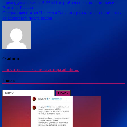
Навигация
Предыдущая статья
В РАМТ вернётся спектакль по пьесе
Виктора Розова
по
Следующая статья
Невестка Валерии рассказала о проблемах
записям
со здоровьем после родов
О admin
Посмотреть все записи автора admin →
Поиск
Найти: