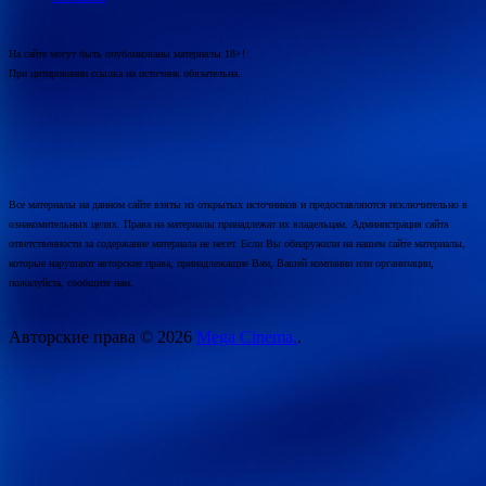
На сайте могут быть опубликованы материалы 18+!
При цитировании ссылка на источник обязательна.
Все материалы на данном сайте взяты из открытых источников и предоставляются исключительно в
ознакомительных целях. Права на материалы принадлежат их владельцам. Администрация сайта
ответственности за содержание материала не несет. Если Вы обнаружили на нашем сайте материалы,
которые нарушают авторские права, принадлежащие Вам, Вашей компании или организации,
пожалуйста, сообщите нам.
Авторские права © 2026
Mega Cinema.
.