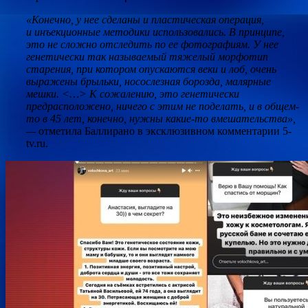
«Конечно, у нее сделаны и пластическая операция,
и инъекционные методики использовались. В принципе,
это не сложно отследить по ее фотографиям. У нее
генетически так называемый тяжелый морфотип
старения, при котором опускаются веки и лоб, очень
выражены брыльки, носослезная борозда, малярные
мешки. <…> К сожалению, это генетически
предрасположено, ничего с этим не поделать, и в общем-
то в 45 лет, конечно, нужны какие-то вмешательства»,
—
отметила Баллирано в эксклюзивном комментарии 5-
tv.ru.