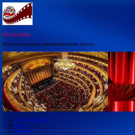
Перейти
к
содержимому
Mega Cinema.
Кино-культурный информационный портал.
Главная страница
Кино
Культура