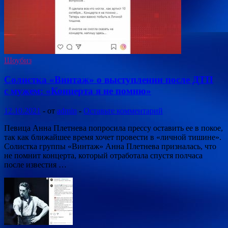
Шоубиз
Солистка «Винтаж» о выступлении после ДТП
с мужем: «Концерта я не помню»
12.10.2021
-
от
admin
-
Оставьте комментарий
Певица Анна Плетнева попросила прессу оставить ее в покое,
так как ближайшее время хочет провести в «личной тишине».
Солистка группы «Винтаж» Анна Плетнева призналась, что
не помнит концерта, который отработала спустя полчаса
после известия …