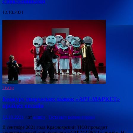
с поклонниками
12.10.2021
Театр
Конкурс творческих заявок «АРТ-МАРКЕТ»
пройдёт онлайн
12.10.2021
-
от
admin
-
Оставьте комментарий
В сентябре 2021 года Красноярский ТЮЗ проводит
заключительный этап конкурса «АРТ-МАРКЕТ» онлайн. На