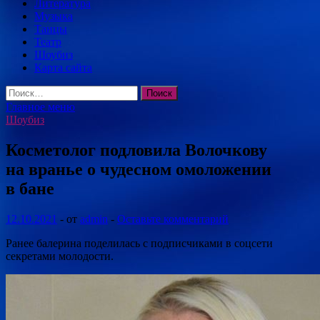
Литература
Музыка
Танцы
Театр
Шоубиз
Карта сайта
Найти:
Главное меню
Шоубиз
Косметолог подловила Волочкову
на вранье о чудесном омоложении
в бане
12.10.2021
-
от
admin
-
Оставьте комментарий
Ранее балерина поделилась с подписчиками в соцсети
секретами молодости.