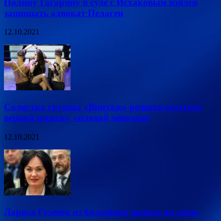
Полину Гагарину в суде с Исхаковым взялся
защищать адвокат Пелагеи
12.10.2021
Солистка группы «Винтаж» решила остаться
верной имиджу «плохой девочки»
12.10.2021
Лариса Гузеева из больницы вышла на связь