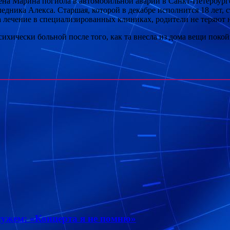
на Марина погибла в автомобильной аварии в Санкт-Петербурге.
едника Алекса. Старшая, которой в декабре исполнится 18 лет
 лечение в специализированных клиниках, родители не теряют 
сихически больной после того, как та внесла из дома вещи покой
мужем: «Концерта я не помню»