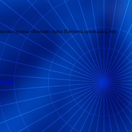
олистка группы «Винтаж» Анна Плетнева призналась, что
ктера