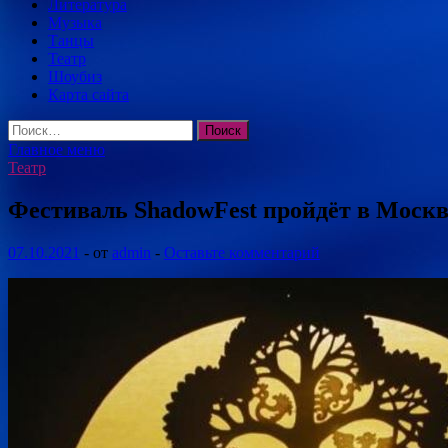
Литература
Музыка
Танцы
Театр
Шоубиз
Карта сайта
Найти:
Главное меню
Театр
Фестиваль ShadowFest пройдёт в Москве
07.10.2021
-
от
admin
-
Оставьте комментарий