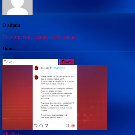
О admin
Посмотреть все записи автора admin →
Поиск
Найти:
Шоубиз