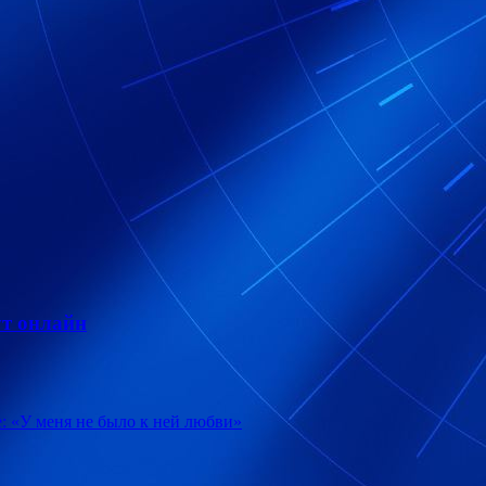
т онлайн
: «У меня не было к ней любви»