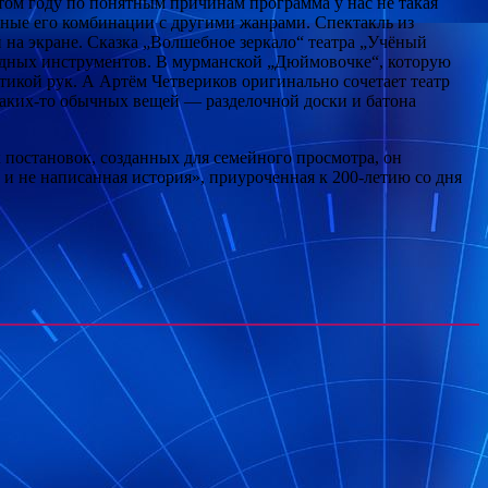
ом году по понятным причинам программа у нас не такая
ичные его комбинации с другими жанрами. Спектакль из
 на экране. Сказка „Волшебное зеркало“ театра „Учёный
ародных инструментов. В мурманской „Дюймовочке“, которую
тикой рук. А Артём Четвериков оригинально сочетает театр
 каких-то обычных вещей — разделочной доски и батона
 постановок, созданных для семейного просмотра, он
к и не написанная история», приуроченная к 200-летию со дня