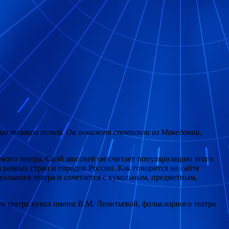
кого театра теней. Он покажет спектакли из Македонии,
вого театра. Свой миссией он считает популяризацию этого
разных стран и городов России. Как говорится на сайте
зуального театра и сочетается с кукольным, предметным,
го театра кукол имени В.М. Леонтьевой, фольклорного театра