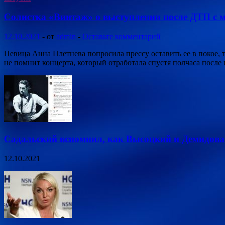
Солистка «Винтаж» о выступлении после ДТП с 
12.10.2021
-
от
admin
-
Оставьте комментарий
Певица Анна Плетнева попросила прессу оставить ее в покое,
не помнит концерта, который отработала спустя полчаса после
Садальский вспомнил, как Высоцкий и Демидова 
12.10.2021