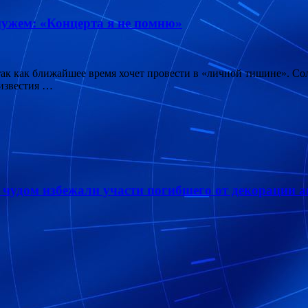
мужем: «Концерта я не помню»
 так как ближайшее время хочет провести в «личной тишине». С
 известия …
чудом избежали участи погибшего от декорации а