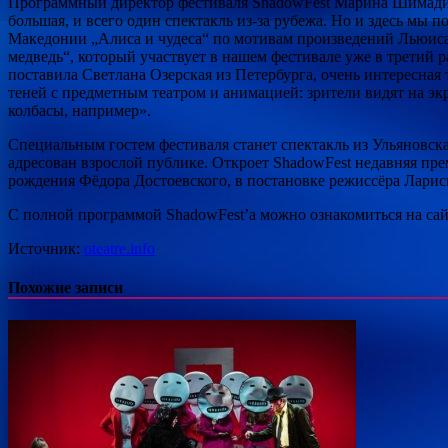
Программный директор фестиваля ShadowFest Марина Шимадин
большая, и всего один спектакль из-за рубежа. Но и здесь мы 
Македонии „Алиса и чудеса“ по мотивам произведений Льюиса 
медведь“, который участвует в нашем фестивале уже в третий
поставила Светлана Озерская из Петербурга, очень интересная
теней с предметным театром и анимацией: зрители видят на эк
колбасы, например».
Специальным гостем фестиваля станет спектакль из Ульяновска
адресован взрослой публике. Откроет ShadowFest недавняя прем
рождения Фёдора Достоевского, в постановке режиссёра Лари
С полной программой ShadowFest’а можно ознакомиться на сай
Источник:
oteatre.info
Похожие записи