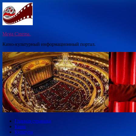
Перейти
к
содержимому
Mega Cinema.
Кино-культурный информационный портал.
Главная страница
Кино
Культура