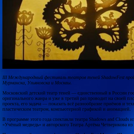
III Международный фестиваль театров теней ShadowFest пройд
Мурманска, Ульяновска и Москвы.
Московский детский театр теней — единственный в России г
оригинального жанра и уже в третий раз проводит на своей пл
проекта, его задача — показать всё разнообразие приёмов и те
пластическим театром, компьютерной графикой и анимацией.
В программе этого года спектакли театра Shadows and Clouds 
«Учёный медведь» и авторского Театра Артёма Четверикова из