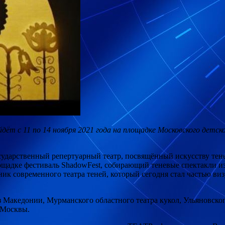
ёт с 11 по 14 ноября 2021 года на площадке Московского детс
осударственный
репертуарный театр, посвящённый искусству тене
ощадке фестиваль ShadowFest, собирающий теневые спектакли из 
хник современного театра теней, который сегодня стал частью ви
из Македонии, Мурманского областного театра кукол, Ульяновско
 Москвы.