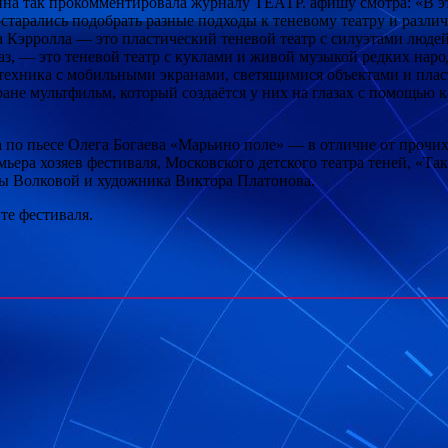
а так прокомментировала журналу ТЕАТР. афишу смотра: «В эт
постарались подобрать разные подходы к теневому театру и разл
Кэрролла — это пластический теневой театр с силуэтами людей
 раз, — это теневой театр с куклами и живой музыкой редких н
 техника с мобильными экранами, светящимися объектами и плас
ране мультфильм, который создаётся у них на глазах с помощью
 по пьесе Олега Богаева «Марьино поле» — в отличие от прочих
ьера хозяев фестиваля, Московского детского театра теней, «Та
сы Волковой и художника Виктора Платонова.
те фестиваля.