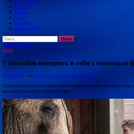
Литература
Музыка
Танцы
Театр
Шоубиз
Карта сайта
Найти:
Главное меню
Кино
7 способов поверить в себя с помощью 
30.09.2021
-
от
admin
-
Оставьте комментарий
Застенчивый клерк отправляется в кругосветное путешествие,
расслабиться после рабочего дня.