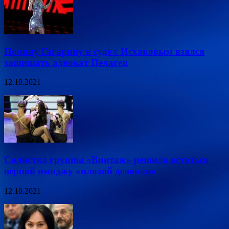
Полину Гагарину в суде с Исхаковым взялся
защищать адвокат Пелагеи
12.10.2021
Солистка группы «Винтаж» решила остаться
верной имиджу «плохой девочки»
12.10.2021