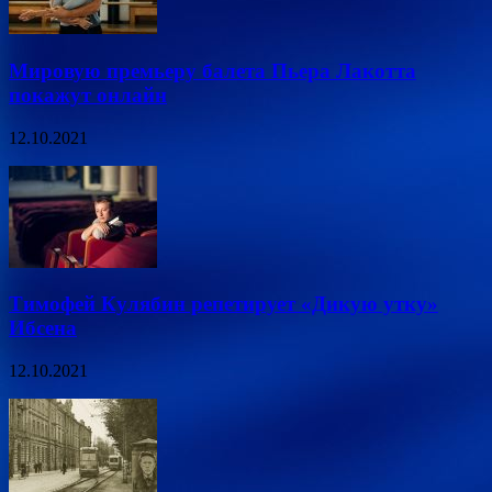
Мировую премьеру балета Пьера Лакотта
покажут онлайн
12.10.2021
Тимофей Кулябин репетирует «Дикую утку»
Ибсена
12.10.2021