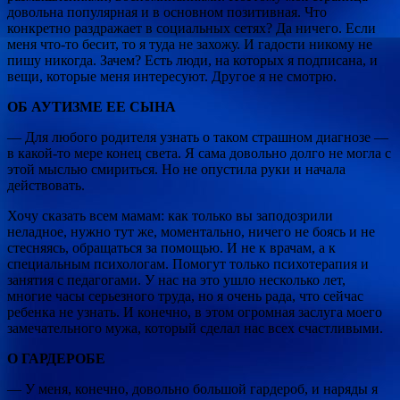
довольна популярная и в основном позитивная. Что
конкретно раздражает в социальных сетях? Да ничего. Если
меня что-то бесит, то я туда не захожу. И гадости никому не
пишу никогда. Зачем? Есть люди, на которых я подписана, и
вещи, которые меня интересуют. Другое я не смотрю.
ОБ АУТИЗМЕ ЕЕ СЫНА
— Для любого родителя узнать о таком страшном диагнозе —
в какой-то мере конец света. Я сама довольно долго не могла с
этой мыслью смириться. Но не опустила руки и начала
действовать.
Хочу сказать всем мамам: как только вы заподозрили
неладное, нужно тут же, моментально, ничего не боясь и не
стесняясь, обращаться за помощью. И не к врачам, а к
специальным психологам. Помогут только психотерапия и
занятия с педагогами. У нас на это ушло несколько лет,
многие часы серьезного труда, но я очень рада, что сейчас
ребенка не узнать. И конечно, в этом огромная заслуга моего
замечательного мужа, который сделал нас всех счастливыми.
О ГАРДЕРОБЕ
— У меня, конечно, довольно большой гардероб, и наряды я