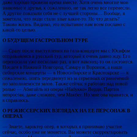
даже хорошо провели время вместе. Хотя очень многие мои
знакомые и друзья, к сожалению, не так легко все перенесли.
А другие показали себя не с лучшей стороны… Вообще, я
заметила, что люди стали злые какие-то. Но что делать?
Такова жизнь. Видимо, это испытание нам всем послано с
какой-то целью.
О БУДУЩЕМ ГАСТРОЛЬНОМ ТУРЕ
— Сразу после выступления на гала-концерте мы с Юсифом
отправляемся в русский тур, который я очень давно жду. Его
переносили уже несколько раз, и вот наконец-то он состоится.
Поедем в Нижний Новгород, Самару и Воронеж, а наши
сибирские концерты — в Новосибирске и Красноярске — к
сожалению, опять передвинут из-за серьезных ограничений
по заполняемости залов. Также сейчас я работаю над новой
ролью — Абигайль из оперы «Набукко» Верди. Партия
непростая, даже сложнее, чем Макбет. Но мне она нравится, и
я справлюсь.
О РЕЖИССЕРСКИХ ВЗГЛЯДАХ НА ЕЕ ПЕРСОНАЖ В
ОПЕРАХ
— Знаете, характер опер, в которых я принимаю участие
сейчас, особо уже не меняется. Вы можете скорректировать