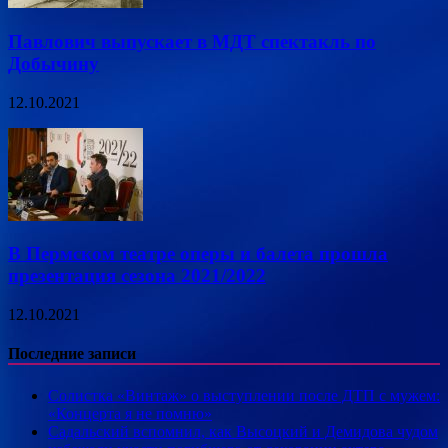
Павлович выпускает в МДТ спектакль по
Добычину
12.10.2021
В Пермском театре оперы и балета прошла
презентация сезона 2021/2022
12.10.2021
Последние записи
Солистка «Винтаж» о выступлении после ДТП с мужем:
«Концерта я не помню»
Садальский вспомнил, как Высоцкий и Демидова чудом