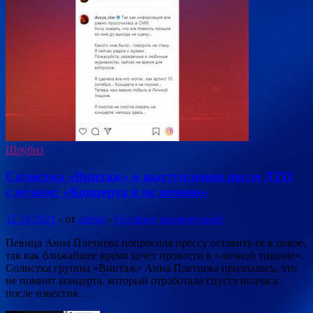
Шоубиз
Солистка «Винтаж» о выступлении после ДТП
с мужем: «Концерта я не помню»
12.10.2021
-
от
admin
-
Оставьте комментарий
Певица Анна Плетнева попросила прессу оставить ее в покое,
так как ближайшее время хочет провести в «личной тишине».
Солистка группы «Винтаж» Анна Плетнева призналась, что
не помнит концерта, который отработала спустя полчаса
после известия …