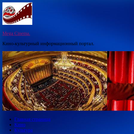
Перейти
к
содержимому
Mega Cinema.
Кино-культурный информационный портал.
Главная страница
Кино
Культура