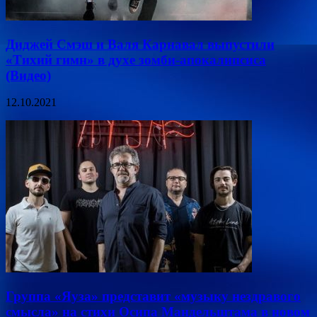
Диджей Смэш и Валя Карнавал выпустили
«Тихий гимн» в духе зомби-апокалипсиса
(Видео)
12.10.2021
Группа «Яуза» представит «музыку нездравого
смысла» на стихи Осипа Мандельштама в новом