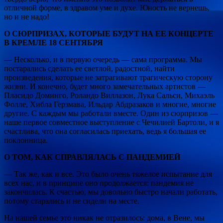
отличной форме, в здравом уме и духе. Юность не вернешь,
но и не надо!
О СЮРПРИЗАХ, КОТОРЫЕ БУДУТ НА ЕЕ КОНЦЕРТЕ
В КРЕМЛЕ 18 СЕНТЯБРЯ
— Несколько, и в первую очередь — сама программа. Мы
постарались сделать ее светлой, радостной, найти
произведения, которые не затрагивают трагическую сторону
жизни. И конечно, будет много замечательных артистов —
Пласидо Доминго, Роландо Виллазон, Лука Сальси, Михаэль
Фолле, Хибла Герзмава, Ильдар Абдразаков и многие, многие
другие. С каждым мы работали вместе. Один из сюрпризов —
наше первое совместное выступление с Чечилией Бартоли, и я
счастлива, что она согласилась приехать, ведь я большая ее
поклонница.
О ТОМ, КАК СПРАВЛЯЛАСЬ С ПАНДЕМИЕЙ
— Так же, как и все. Это было очень тяжелое испытание для
всех нас, и в принципе оно продолжается: пандемия не
закончилась. К счастью, мы довольно быстро начали работать,
потому старались и не сидели на месте.
На нашей семье это никак не отразилось: дома, в Вене, мы