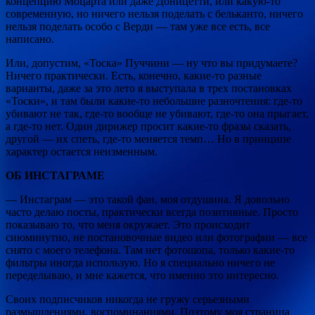
концепцию Моцарта или даже Доницетти, или какую-то
современную, но ничего нельзя поделать с бельканто, ничего
нельзя поделать особо с Верди — там уже все есть, все
написано.
Или, допустим, «Тоска» Пуччини — ну что вы придумаете?
Ничего практически. Есть, конечно, какие-то разные
варианты, даже за это лето я выступала в трех постановках
«Тоски», и там были какие-то небольшие разночтения: где-то
убивают не так, где-то вообще не убивают, где-то она прыгает,
а где-то нет. Один дирижер просит какие-то фразы сказать,
другой — их спеть, где-то меняется темп… Но в принципе
характер остается неизменным.
ОБ ИНСТАГРАМЕ
— Инстаграм — это такой фан, моя отдушина. Я довольно
часто делаю посты, практически всегда позитивные. Просто
показываю то, что меня окружает. Это происходит
сиюминутно, не постановочные видео или фотографии — все
снято с моего телефона. Там нет фотошопа, только какие-то
фильтры иногда использую. Но я специально ничего не
переделываю, и мне кажется, что именно это интересно.
Своих подписчиков никогда не гружу серьезными
размышлениями, воспоминаниями. Поэтому моя страница