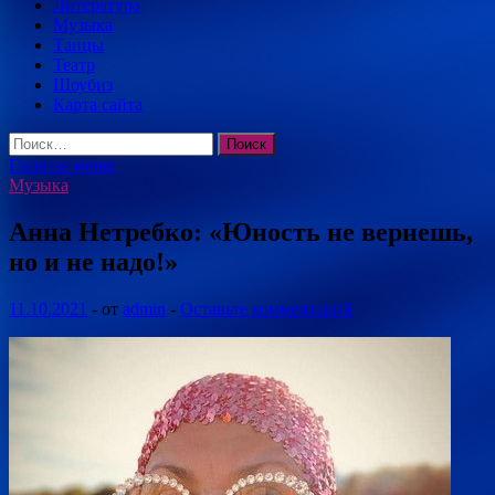
Литература
Музыка
Танцы
Театр
Шоубиз
Карта сайта
Найти:
Главное меню
Музыка
Анна Нетребко: «Юность не вернешь,
но и не надо!»
11.10.2021
-
от
admin
-
Оставьте комментарий