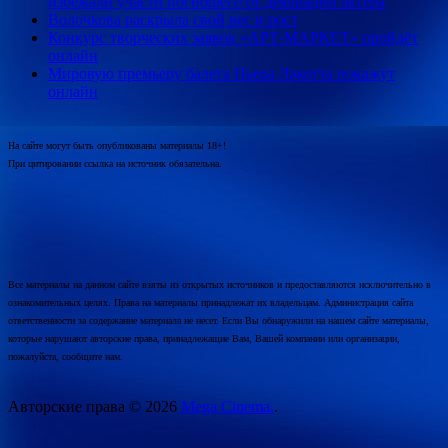
избежали участи погибшего от декорации актера
Волочкова раскрыла свой вес и рост
Конкурс творческих заявок «АРТ-МАРКЕТ» пройдёт
онлайн
Мировую премьеру балета Пьера Лакотта покажут
онлайн
На сайте могут быть опубликованы материалы 18+!
При цитировании ссылка на источник обязательна.
Все материалы на данном сайте взяты из открытых источников и предоставляются исключительно в
ознакомительных целях. Права на материалы принадлежат их владельцам. Администрация сайта
ответственности за содержание материала не несет. Если Вы обнаружили на нашем сайте материалы,
которые нарушают авторские права, принадлежащие Вам, Вашей компании или организации,
пожалуйста, сообщите нам.
Авторские права © 2026
Mega Cinema.
.