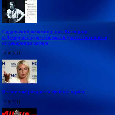
Садальский вспомнил, как Высоцкий
и Демидова чудом избежали участи погибшего
от декорации актера
12.10.2021
Волочкова раскрыла свой вес и рост
12.10.2021