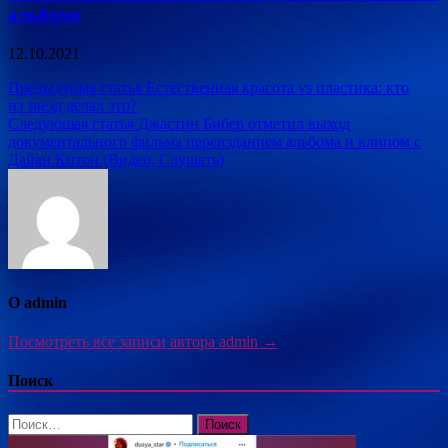
альбоме
12.10.2021
Навигация
Предыдущая статья
Естественная красота vs пластика: кто
из звезд делал это?
по
Следующая статья
Джастин Бибер отметил выход
записям
документального фильма переизданием альбома и клипом с
Дайан Китон (Видео, Слушать)
О admin
Посмотреть все записи автора admin →
Поиск
Найти: