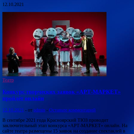
12.10.2021
Театр
Конкурс творческих заявок «АРТ-МАРКЕТ»
пройдёт онлайн
12.10.2021
-
от
admin
-
Оставьте комментарий
В сентябре 2021 года Красноярский ТЮЗ проводит
заключительный этап конкурса «АРТ-МАРКЕТ» онлайн. На
сайте театра размещены 15 заявок на создание спектаклей в