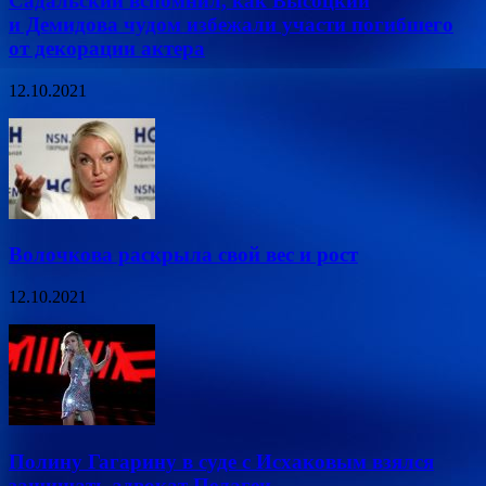
Садальский вспомнил, как Высоцкий
и Демидова чудом избежали участи погибшего
от декорации актера
12.10.2021
Волочкова раскрыла свой вес и рост
12.10.2021
Полину Гагарину в суде с Исхаковым взялся
защищать адвокат Пелагеи