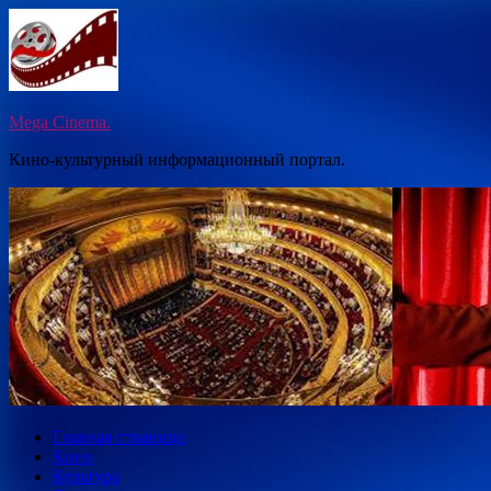
Перейти
к
содержимому
Mega Cinema.
Кино-культурный информационный портал.
Главная страница
Кино
Культура