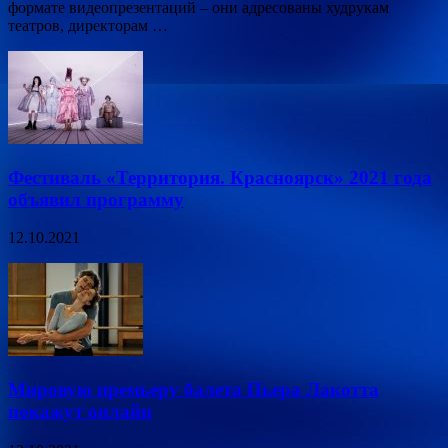
формате видеопрезентаций – они адресованы худрукам
театров, директорам …
Фестиваль «Территория. Красноярск» 2021 года
объявил программу
12.10.2021
Мировую премьеру балета Пьера Лакотта
покажут онлайн