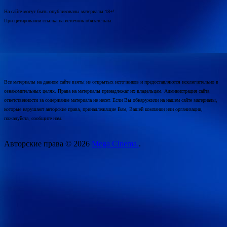
На сайте могут быть опубликованы материалы 18+!
При цитировании ссылка на источник обязательна.
Все материалы на данном сайте взяты из открытых источников и предоставляются исключительно в
ознакомительных целях. Права на материалы принадлежат их владельцам. Администрация сайта
ответственности за содержание материала не несет. Если Вы обнаружили на нашем сайте материалы,
которые нарушают авторские права, принадлежащие Вам, Вашей компании или организации,
пожалуйста, сообщите нам.
Авторские права © 2026
Mega Cinema.
.