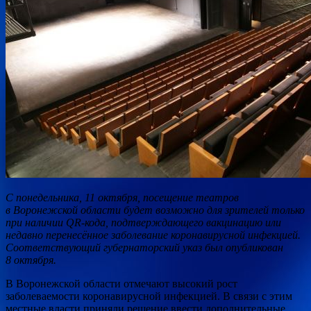
С понедельника, 11 октября, посещение театров
в Воронежской области будет возможно для зрителей только
при наличии QR-кода, подтверждающего вакцинацию или
недавно перенесённое заболевание коронавирусной инфекцией.
Соответствующий губернаторский указ был опубликован
8 октября.
В Воронежской области отмечают высокий рост
заболеваемости коронавирусной инфекцией. В связи с этим
местные власти приняли решение ввести дополнительные