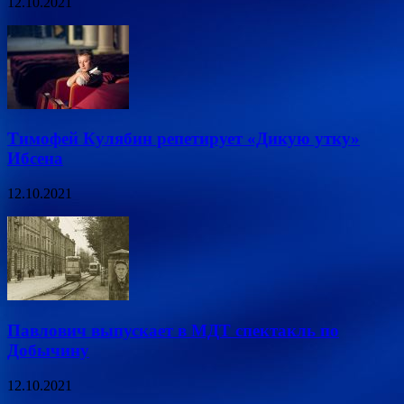
12.10.2021
Тимофей Кулябин репетирует «Дикую утку»
Ибсена
12.10.2021
Павлович выпускает в МДТ спектакль по
Добычину
12.10.2021