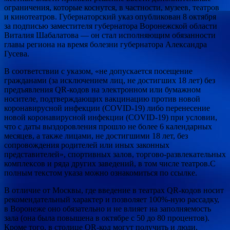
ограничения, которые коснутся, в частности, музеев, театров
и кинотеатров. Губернаторский указ опубликован 8 октября
за подписью заместителя губернатора Воронежской области
Виталия Шабалатова — он стал исполняющим обязанности
главы региона на время болезни губернатора Александра
Гусева.
В соответствии с указом, «не допускается посещение
гражданами (за исключением лиц, не достигших 18 лет) без
предъявления QR-кодов на электронном или бумажном
носителе, подтверждающих вакцинацию против новой
коронавирусной инфекции (COVID-19) либо перенесение
новой коронавирусной инфекции (COVID-19) при условии,
что с даты выздоровления прошло не более 6 календарных
месяцев, а также лицами, не достигшими 18 лет, без
сопровождения родителей или иных законных
представителей», спортивных залов, торгово-развлекательных
комплексов и ряда других заведений, в том числе театров.С
полным текстом указа можно ознакомиться по ссылке.
В отличие от Москвы, где введение в театрах QR-кодов носит
рекомендательный характер и позволяет 100%-ную рассадку,
в Воронеже оно обязательно и не влияет на заполняемость
зала (она была повышена в октябре с 50 до 80 процентов).
Кроме того, в столице QR-код могут получить и люди,