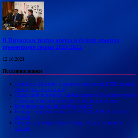
В Пермском театре оперы и балета прошла
презентация сезона 2021/2022
12.10.2021
Последние записи
Солистка «Винтаж» о выступлении после ДТП с мужем:
«Концерта я не помню»
Садальский вспомнил, как Высоцкий и Демидова чудом
избежали участи погибшего от декорации актера
Волочкова раскрыла свой вес и рост
Конкурс творческих заявок «АРТ-МАРКЕТ» пройдёт
онлайн
Мировую премьеру балета Пьера Лакотта покажут
онлайн