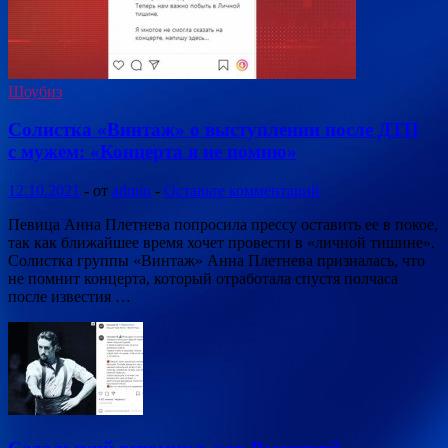
Шоубиз
Солистка «Винтаж» о выступлении после ДТП
с мужем: «Концерта я не помню»
12.10.2021
-
от
admin
-
Оставьте комментарий
Певица Анна Плетнева попросила прессу оставить ее в покое,
так как ближайшее время хочет провести в «личной тишине».
Солистка группы «Винтаж» Анна Плетнева призналась, что
не помнит концерта, который отработала спустя полчаса
после известия …