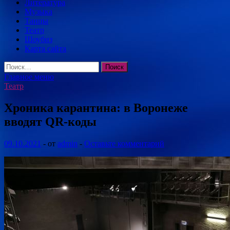
Литература
Музыка
Танцы
Театр
Шоубиз
Карта сайта
Найти:
Главное меню
Театр
Хроника карантина: в Воронеже
вводят QR-коды
09.10.2021
-
от
admin
-
Оставьте комментарий