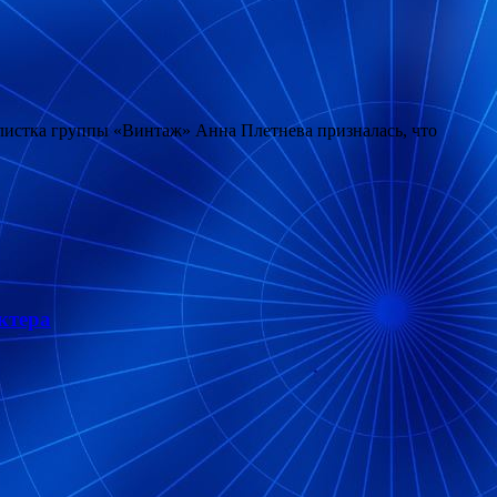
олистка группы «Винтаж» Анна Плетнева призналась, что
ктера