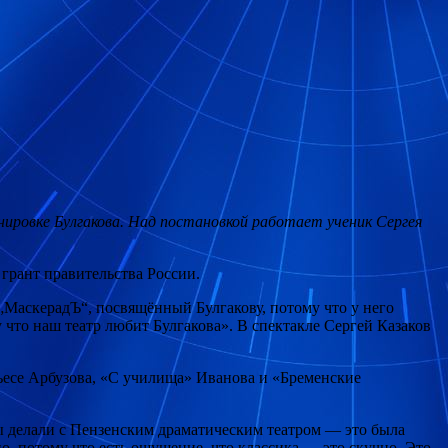
нировке Булгакова. Над постановкой работает ученик Сергея
 грант правительства России.
 „МаскерадЪ“, посвящённый Булгакову, потому что у него
у что наш театр любит Булгакова». В спектакле Сергей Казаков
пьесе Арбузова, «С училища» Иванова и «Бременские
 мы делали с Пензенским драматическим театром — это была
но, потому что есть ощущение, что классика — это скучно. Это