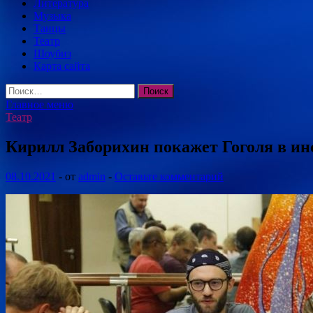
Литература
Музыка
Танцы
Театр
Шоубиз
Карта сайта
Найти:
Главное меню
Театр
Кирилл Заборихин покажет Гоголя в ин
08.10.2021
-
от
admin
-
Оставьте комментарий