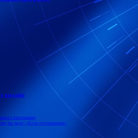
т онлайн
бъявил программу
ву на льду: «Есть отторжение»