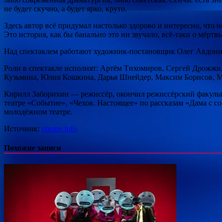
не будет скучно, а будет ярко, круто.
Здесь автор всё придумал настолько здорово и интересно, что н
Это история, как бы банально это ни звучало, всё-таки о мёр
Над спектаклем работают художник-постановщик Олег Авдони
Роли в спектакле исполнят: Артём Тихомиров, Сергей Дрожж
Кузьмина, Юлия Кошкина, Дарья Шнейдер, Максим Борисов, М
Кирилл Заборихин — режиссёр, окончил режиссёрский факульт
театре «Событие», «Чехов. Настоящее» по рассказам «Дама с с
молодёжном театре.
Источник:
oteatre.info
Похожие записи