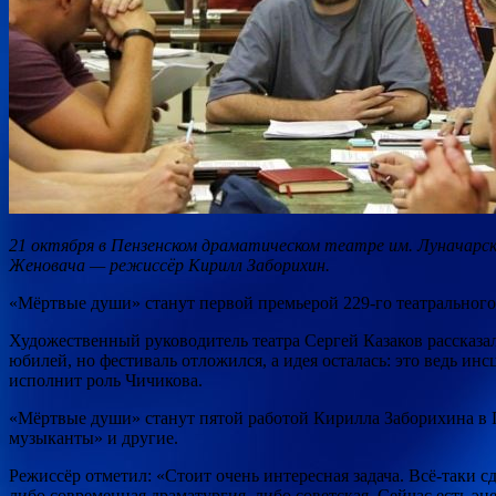
21 октября в Пензенском драматическом театре им. Луначарск
Женовача — режиссёр Кирилл Заборихин.
«Мёртвые души» станут первой премьерой 229-го
театрального
Художественный руководитель театра Сергей Казаков рассказал
юбилей, но фестиваль отложился, а идея осталась: это ведь инс
исполнит роль Чичикова.
«Мёртвые души» станут пятой работой Кирилла Заборихина в П
музыканты» и другие.
Режиссёр отметил: «Стоит очень интересная задача. Всё-таки 
либо современная драматургия, либо советская. Сейчас есть эн