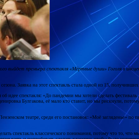
ого выйдет премьера спектакля «Мёртвые души» Гоголя в инсце
 сезона. Заявка на этот спектакль стала одной из 15, получивших
 об идее спектакля: «До пандемии мы хотели сделать фестиваль
ценировка Булгакова, её мало кто ставит, но мы рискнули, потом
ензенском театре, среди его постановок: «Моё загляденье» по 
сделать спектакль классического понимания, потому что то, что
ергия взять и попробовать сделать классику, чтобы было интерес