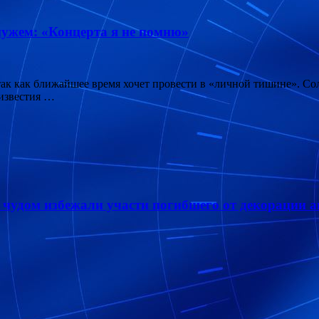
мужем: «Концерта я не помню»
 так как ближайшее время хочет провести в «личной тишине». С
 известия …
чудом избежали участи погибшего от декорации а