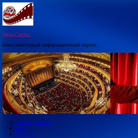
Перейти
к
содержимому
Mega Cinema.
Кино-культурный информационный портал.
Главная страница
Кино
Культура