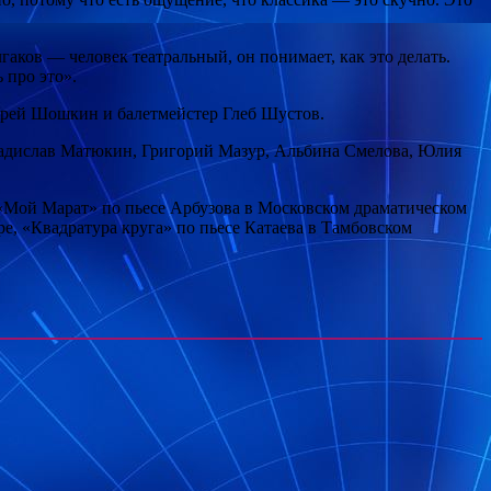
лгаков — человек театральный, он понимает, как это делать.
 про это».
рей Шошкин и балетмейстер Глеб Шустов.
ладислав Матюкин, Григорий Мазур, Альбина Смелова, Юлия
«Мой Марат» по пьесе Арбузова в Московском драматическом
е, «Квадратура круга» по пьесе Катаева в Тамбовском