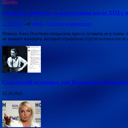
Шоубиз
Солистка «Винтаж» о выступлении после ДТП с 
12.10.2021
-
от
admin
-
Оставьте комментарий
Певица Анна Плетнева попросила прессу оставить ее в покое,
не помнит концерта, который отработала спустя полчаса после
Садальский вспомнил, как Высоцкий и Демидова 
12.10.2021