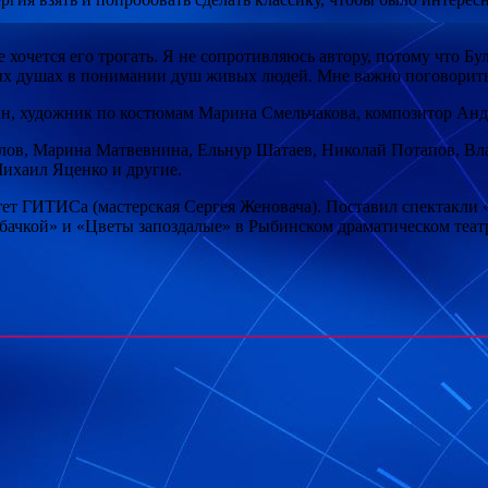
е хочется его трогать. Я не сопротивляюсь автору, потому что Бу
твых душах в понимании душ живых людей. Мне важно поговорить
н, художник по костюмам Марина Смельчакова, композитор Анд
илов, Марина Матвевнина, Ельнур Шатаев, Николай Потапов, В
ихаил Яценко и другие.
ет ГИТИСа (мастерская Сергея Женовача). Поставил спектакли 
обачкой» и «Цветы запоздалые» в Рыбинском драматическом театр